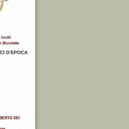
 locali
 Biciclette
CI D'EPOCA
BERTO DEI