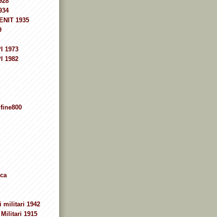
928
934
ENIT 1935
9
I 1973
I 1982
fine800
ca
 militari 1942
Militari 1915