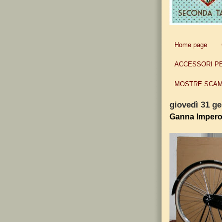
Home page
ACCESSORI P
MOSTRE SCAM
giovedì 31 g
Ganna Impero