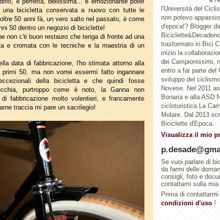
irlo, è perfetta, bellissima... è emozionante poter
l'Università del Cicl
 una bicicletta conservata a nuovo con tutte le
non potevo appassion
di oltre 50 anni fà, un vero salto nel passato, è come
d'epoca!? Blogger d
nni 50 dentro un negozio di biciclette!
Biciclette&Decadenc
e non c'è buon restauro che tenga di fronte ad una
trasformato in Bici 
iata e cromata con le tecniche e la maestria di un
inizio la collaborazi
dei Campionissimi, n
la data di fabbricazione, l'ho stimata attorno alla
entro a far parte del
0 primi 50, ma non vorrei essermi fatto ingannare
sviluppo del ciclismo 
 eccezionali della bicicletta e che quindi fosse
Novese. Nel 2011 a
 vecchia, purtroppo come è noto, la Ganna non
Bonaria e alla ASD N
di fabbricazione molto volentieri, e francamente
cicloturistica La Ca
varne traccia mi pare un sacrilegio!
Molare. Dal 2013 scri
Biciclette d'Epoca.
Visualizza il mio p
p.desade@gma
Se vuoi parlare di bi
da farmi delle doma
consigli, foto e doc
contattami sulla mia
Prima di contattarmi 
condizioni d'uso
!