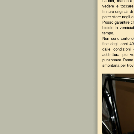
La bici, manco a d
vedere e toccare
finiture originali 
poter stare negli a
Posso garantire ch
bicicletta vernic
tempo.
Non sono certo del
fine degli anni 4
dalle condizioni
addirittura piu
punzonava l'anno 
smontarla per tro