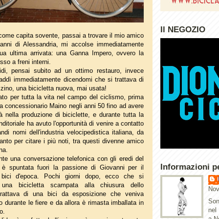
Il NEGOZIO
come capita sovente, passai a trovare il mio amico
ovanni di Alessandria, mi accolse immediatamente
ua ultima arrivata: una Ganna Impero, ovvero la
sso a freni interni.
di, pensai subito ad un ottimo restauro, invece
addì immediatamente dicendomi che si trattava di
zino, una bicicletta nuova, mai usata!
to per tutta la vita nel campo del ciclismo, prima
da concessionario Maino negli anni 50 fino ad avere
tà nella produzione di biciclette, e durante tutta la
ditoriale ha avuto l'opportunità di venire a contatto
ndi nomi dell'industria velocipedistica italiana, da
tanto per citare i più noti, tra questi divenne amico
na.
te una conversazione telefonica con gli eredi del
Informazioni p
 è spuntata fuori la passione di Giovanni per il
 bici d'epoca. Pochi giorni dopo, ecco che si
una bicicletta scampata alla chiusura dello
Nov
 trattava di una bici da esposizione che veniva
Son
 durante le fiere e da allora è rimasta imballata in
nel
o.
a N