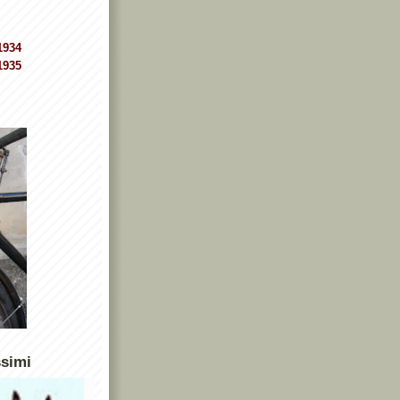
1934
1935
ssimi