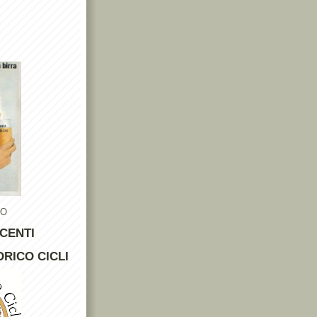
TO
CENTI
RICO CICLI