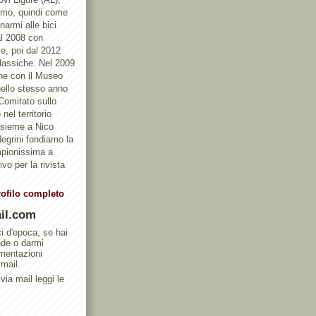
ismo, quindi come
armi alle bici
al 2008 con
e, poi dal 2012
Classiche. Nel 2009
one con il Museo
ello stesso anno
 Comitato sullo
nel territorio
ssieme a Nico
egrini fondiamo la
mpionissima a
vo per la rivista
rofilo completo
il.com
ci d'epoca, se hai
nde o darmi
umentazioni
 mail.
via mail leggi le