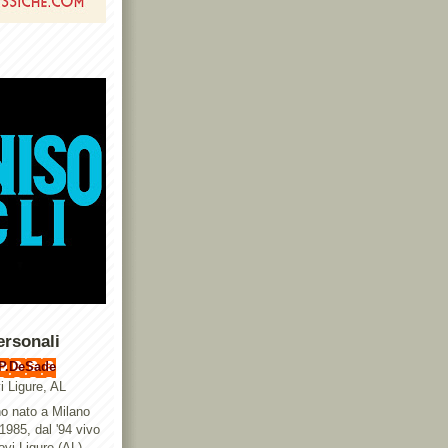
ersonali
P.DeSade
i Ligure, AL
o nato a Milano
 1985, dal '94 vivo
ovi Ligure (AL),