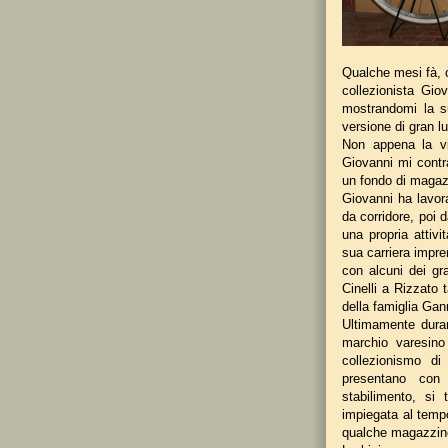
Qualche mesi fà, 
collezionista Gi
mostrandomi la s
versione di gran lu
Non appena la vi
Giovanni mi contr
un fondo di magaz
Giovanni ha lavora
da corridore, poi 
una propria attivi
sua carriera impren
con alcuni dei gra
Cinelli a Rizzato 
della famiglia Gan
Ultimamente duran
marchio varesino
collezionismo di
presentano con 
stabilimento, si
impiegata al tempo
qualche magazzin