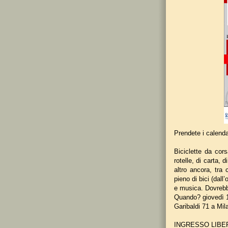
Prendete i calendar
Biciclette da cors
rotelle, di carta, d
altro ancora, tra 
pieno di bici (dall’
e musica. Dovrebb
Quando? giovedì 1
Garibaldi 71 a Mil
INGRESSO LIBE