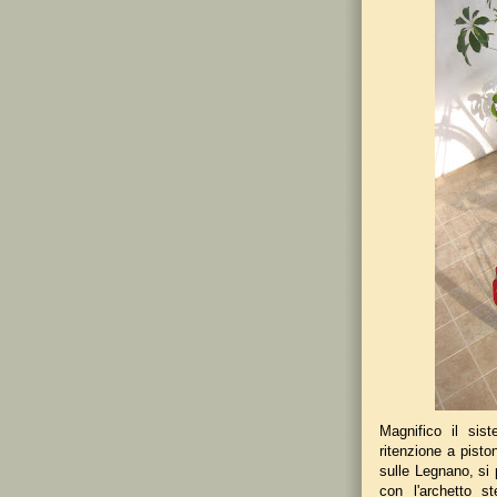
Magnifico il sis
ritenzione a pisto
sulle Legnano, si 
con l'archetto s