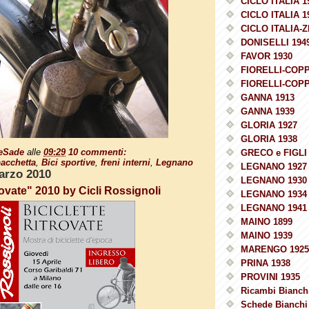
CICLO ITALIA 1
CICLO ITALIA 1
CICLO ITALIA-Z
DONISELLI 194
FAVOR 1930
FIORELLI-COPP
FIORELLI-COPP
GANNA 1913
GANNA 1939
GLORIA 1927
GLORIA 1938
eSade
alle
09:29
10 commenti:
GRECO e FIGLI 
bacchetta
,
Bici sportive
,
freni interni
,
Legnano
LEGNANO 1927
arzo 2010
LEGNANO 1930
trovate" 2010 by Cicli Rossignoli
LEGNANO 1934
LEGNANO 1941
MAINO 1899
MAINO 1939
MARENGO 1925
PRINA 1938
PROVINI 1935
Ricambi Bianchi
Schede Bianchi 