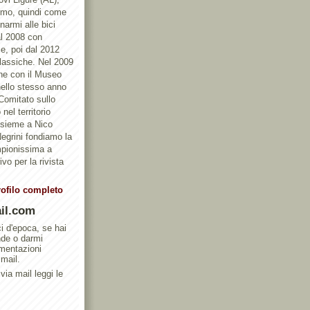
ismo, quindi come
armi alle bici
al 2008 con
e, poi dal 2012
Classiche. Nel 2009
one con il Museo
ello stesso anno
 Comitato sullo
nel territorio
ssieme a Nico
egrini fondiamo la
mpionissima a
vo per la rivista
rofilo completo
il.com
ci d'epoca, se hai
nde o darmi
umentazioni
 mail.
via mail leggi le