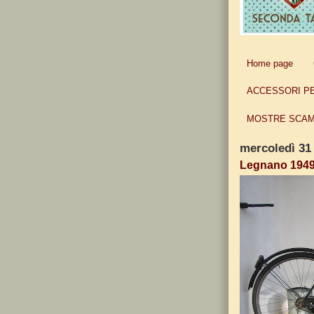
Home page
ACCESSORI P
MOSTRE SCAM
mercoledì 31
Legnano 194