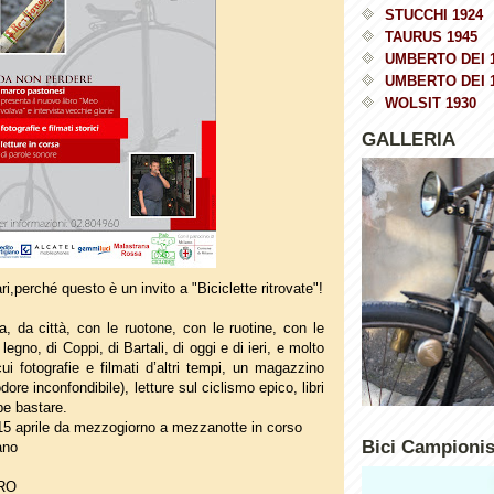
STUCCHI 1924
TAURUS 1945
UMBERTO DEI 
UMBERTO DEI 
WOLSIT 1930
GALLERIA
i,perché questo è un invito a "Biciclette ritrovate"!
a, da città, con le ruotone, con le ruotine, con le
i legno, di Coppi, di Bartali, di oggi e di ieri, e molto
cui fotografie e filmati d’altri tempi, un magazzino
odore inconfondibile), letture sul ciclismo epico, libri
e bastare.
5 aprile da mezzogiorno a mezzanotte in corso
Bici Campioni
ano
RO