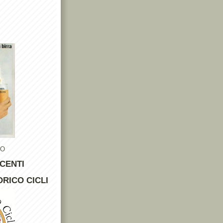
TO
CENTI
RICO CICLI