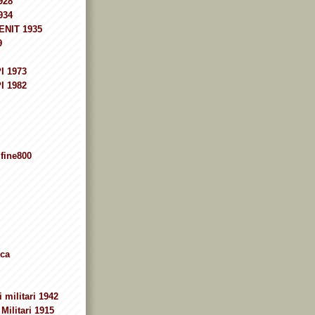
928
934
ENIT 1935
9
I 1973
I 1982
fine800
ca
 militari 1942
Militari 1915