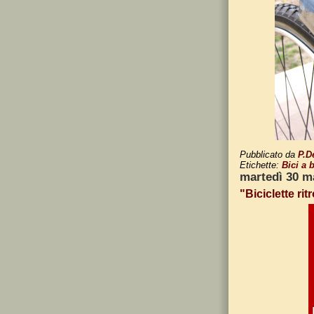
Pubblicato da
P.D
Etichette:
Bici a 
martedì 30 m
"Biciclette ri