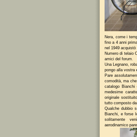
Nera, come i tempi
fino a 4 anni prim
nel 1949 acquistò q
Numero di telaio C
amici del forum.
Una Legnano, roba 
pongo alla vostra 
Pare assolutamente
comodità, ma che r
catalogo Bianchi
medesime caratter
originale sostitui
tutto composto da 
Qualche dubbio so
Bianchi, e forse l
solitamente ve
aerodinamico pare