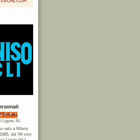
ersonali
P.DeSade
i Ligure, AL
o nato a Milano
 1985, dal '94 vivo
ovi Ligure (AL),