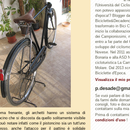
l'Università del Cicl
non potevo appassion
d'epoca!? Blogger d
Biciclette&Decadenc
trasformato in Bici 
inizio la collaborazi
dei Campionissimi, n
entro a far parte del
sviluppo del ciclismo 
Novese. Nel 2011 a
Bonaria e alla ASD N
cicloturistica La Ca
Molare. Dal 2013 scri
Biciclette d'Epoca.
Visualizza il mio p
p.desade@gma
Se vuoi parlare di bi
da farmi delle doma
consigli, foto e doc
contattami sulla mia
tema frenante, gli archetti hanno un sistema di
Prima di contattarmi 
ncino che si discosta da quello solitamente visibile
condizioni d'uso
!
può notare infatti come il pistoncino sia un tutt'uno
tesso, anche l'attacco per il pattino è solidale