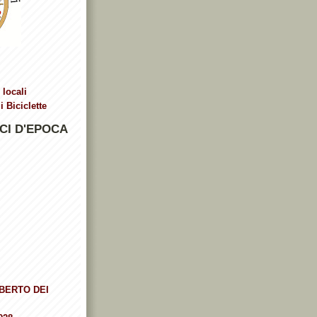
 locali
 Biciclette
CI D'EPOCA
BERTO DEI