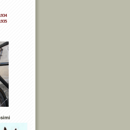
1934
1935
ssimi