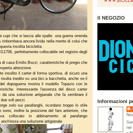
Il NEGOZIO
 cupi che si lascia alle spalle. una guerra orrenda
a rinbombava ancora livida nella mente di colui che
uesta insolita bicicletta.
G1706, perfettamente collocabile nel registro degli
di casa Emilio Bozzi, caratteristiche di pregio che
esperta attenzione.
 insolito il carter di forma sportiva, di sicuro una
isulta inedito su una bici a bacchetta, anche se il
 del dopoguerra mostra il modello Topazio con le
istiche. Interessante l'assenza del disco carter
to da una soluzione artigianale che fa sembrare il
due soli pezzi.
Informazioni p
rge solo sui parafanghi, ricordano troppo lo stile
o sono, inoltre la posizione del faro anteriore, che
Nov
niva collocato in abbinamento al parafango
 anch'essa una soluzione artigianale.
Son
nel
a N