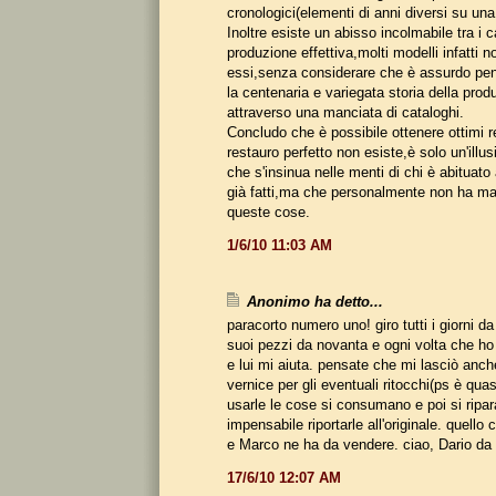
cronologici(elementi di anni diversi su una
Inoltre esiste un abisso incolmabile tra i c
produzione effettiva,molti modelli infatti n
essi,senza considerare che è assurdo pens
la centenaria e variegata storia della prod
attraverso una manciata di cataloghi.
Concludo che è possibile ottenere ottimi r
restauro perfetto non esiste,è solo un'illusi
che s'insinua nelle menti di chi è abituato
già fatti,ma che personalmente non ha ma
queste cose.
1/6/10 11:03 AM
Anonimo ha detto...
paracorto numero uno! giro tutti i giorni d
suoi pezzi da novanta e ogni volta che ho 
e lui mi aiuta. pensate che mi lasciò anche
vernice per gli eventuali ritocchi(ps è quas
usarle le cose si consumano e poi si ripa
impensabile riportarle all'originale. quello 
e Marco ne ha da vendere. ciao, Dario da
17/6/10 12:07 AM