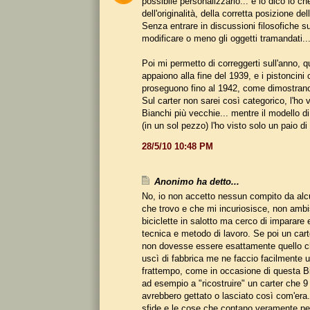
possibile personalizzarlo... e lo dico io c
dell'originalità, della corretta posizione de
Senza entrare in discussioni filosofiche sul
modificare o meno gli oggetti tramandati..
Poi mi permetto di correggerti sull'anno, 
appaiono alla fine del 1939, e i pistoncini 
proseguono fino al 1942, come dimostrano 
Sul carter non sarei così categorico, l'ho 
Bianchi più vecchie... mentre il modello d
(in un sol pezzo) l'ho visto solo un paio di 
28/5/10 10:48 PM
Anonimo ha detto...
No, io non accetto nessun compito da alcu
che trovo e che mi incuriosisce, non amb
biciclette in salotto ma cerco di imparare 
tecnica e metodo di lavoro. Se poi un car
non dovesse essere esattamente quello ch
uscì di fabbrica me ne faccio facilmente 
frattempo, come in occasione di questa B
ad esempio a "ricostruire" un carter che 
avrebbero gettato o lasciato così com'era
sfide e le cose che contano veramente pe