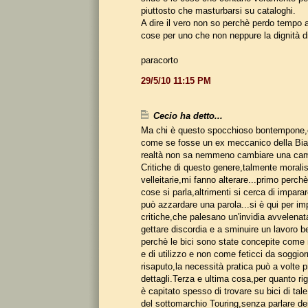
piuttosto che masturbarsi su cataloghi.
A dire il vero non so perchè perdo tempo 
cose per uno che non neppure la dignità di
paracorto
29/5/10 11:15 PM
Cecio ha detto...
Ma chi è questo spocchioso bontempone,c
come se fosse un ex meccanico della Bia
realtà non sa nemmeno cambiare una came
Critiche di questo genere,talmente morali
velleitarie,mi fanno alterare...primo perch
cose si parla,altrimenti si cerca di impara
può azzardare una parola...si è qui per im
critiche,che palesano un'invidia avvelena
gettare discordia e a sminuire un lavoro 
perchè le bici sono state concepite come
e di utilizzo e non come feticci da soggio
risaputo,la necessità pratica può a volte pr
dettagli.Terza e ultima cosa,per quanto ri
è capitato spesso di trovare su bici di tale
del sottomarchio Touring,senza parlare de