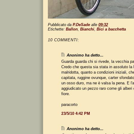
Pubblicato da
P.DeSade
alle
09:32
Etichette:
Ballon
,
Bianchi
,
Bici a bacchetta
10 COMMENTI:
Anonimo ha detto...
Guarda guarda chi si rivede, la vecchia pa
Credo che questa sia stata in assoluto la b
malridotta, quanto a condizioni iniziali, c
capitata, ruggine ovunque, carter sfondato,
un osso duro, ma ne è valsa la pena. E l'
aggiudicato un pezzo raro come gli alberi 
fiore.
paracorto
23/5/10 4:42 PM
Anonimo ha detto...