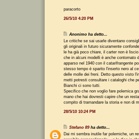
paracorto
26/5/10 4:20 PM
Anonimo ha detto...
Le critiche se sai usarle diventano consigli
gli originali in futuro sicuramente confonde
le ha già poco chiare, il carter non è lisci
che in alcuni modelli è anche contornato da
apparso nel 1940 con il catarifrangente pos
stesso tempo è sparito l'inserto nero al cen
delle molle dei freni. Detto questo visto l
metti potresti consultare i cataloghi che pe
Bianchi ci sono tutti.
Specifico che non voglio fare polemica gra
mano che hai dovresti capire che un restau
compito di tramandare la storia e non di m
28/5/10 10:24 PM
Stefano 89
ha detto...
Dai mi sembra inutile far polemiche, un r