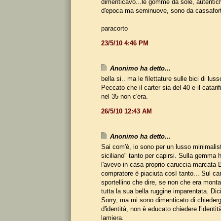
dimenticavo...le gomme da sole, autentic
d'epoca ma seminuove, sono da cassafort
paracorto
23/5/10 4:46 PM
Anonimo ha detto...
bella si.. ma le filettature sulle bici di lus
Peccato che il carter sia del 40 e il catari
nel 35 non c'era.
26/5/10 12:43 AM
Anonimo ha detto...
Sai com'è, io sono per un lusso minimalist
siciliano" tanto per capirsi. Sulla gemma 
l'avevo in casa proprio caruccia marcata B
compratore è piaciuta così tanto... Sul car
sportellino che dire, se non che era montat
tutta la sua bella ruggine imparentata. Dic
Sorry, ma mi sono dimenticato di chiedergl
d'identità, non è educato chiedere l'identit
lamiera.