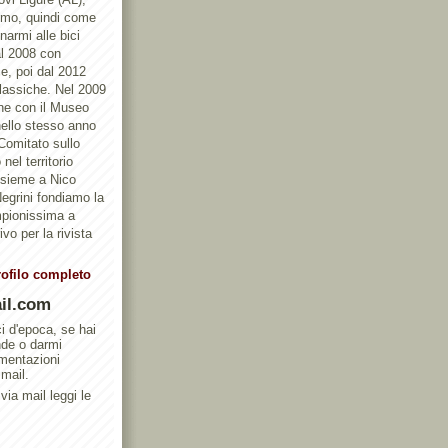
ismo, quindi come
armi alle bici
al 2008 con
e, poi dal 2012
Classiche. Nel 2009
one con il Museo
ello stesso anno
 Comitato sullo
nel territorio
ssieme a Nico
egrini fondiamo la
mpionissima a
vo per la rivista
rofilo completo
il.com
ci d'epoca, se hai
nde o darmi
umentazioni
 mail.
via mail leggi le