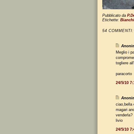
Pubblicato da
P.D
Etichette:
Bianch
54 COMMENTI:
Anonim
Meglio i p
compromes
togliere all
paracorto
24/5/10 7
Anonim
ciao,bella 
magari anc
venderla?
livio
24/5/10 7