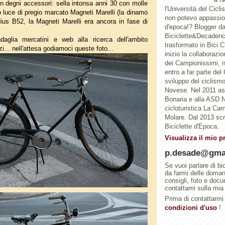
n degni accessori: sella intonsa anni 30 con molle
l'Università del Cicl
o luce di pregio marcato Magneti Marelli (la dinamo
non potevo appassion
ius B52, la Magneti Marelli era ancora in fase di
d'epoca!? Blogger d
Biciclette&Decadenc
aglia mercatini e web alla ricerca dell'ambito
trasformato in Bici 
i... nell'attesa godiamoci queste foto...
inizio la collaborazi
dei Campionissimi, n
entro a far parte del
sviluppo del ciclismo 
Novese. Nel 2011 a
Bonaria e alla ASD N
cicloturistica La Ca
Molare. Dal 2013 scri
Biciclette d'Epoca.
Visualizza il mio p
p.desade@gma
Se vuoi parlare di bi
da farmi delle doma
consigli, foto e doc
contattami sulla mia
Prima di contattarmi 
condizioni d'uso
!