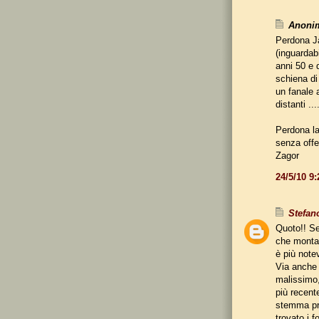
Anonim
Perdona Ja
(inguardabi
anni 50 e 
schiena di
un fanale 
distanti .
Perdona la
senza off
Zagor
24/5/10 9
Stefan
Quoto!! Se 
che monta 
è più notev
Via anche 
malissimo, 
più recent
stemma pro
trovato i f