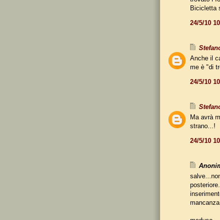
Bicicletta 
24/5/10 1
Stefan
Anche il 
me è "di tr
24/5/10 1
Stefan
Ma avrà mi
strano...!
24/5/10 1
Anonim
salve...no
posteriore.
inseriment
mancanza 