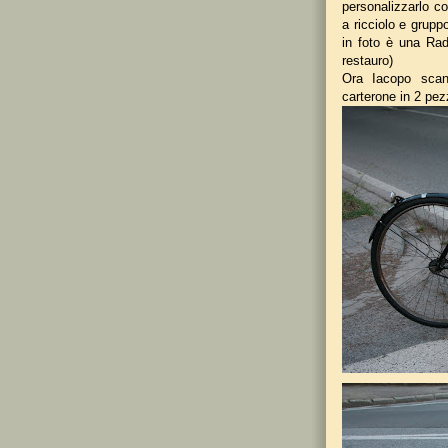
personalizzarlo co
a ricciolo e grupp
in foto è una Rad
restauro)
Ora Iacopo scand
carterone in 2 pezz