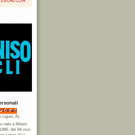
ersonali
P.DeSade
i Ligure, AL
o nato a Milano
 1985, dal '94 vivo
ovi Ligure (AL),