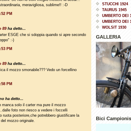
STUCCHI 1924
straordinaria, meravigliosa, sublime!! :-D
TAURUS 1945
0:52 PM
UMBERTO DEI 
UMBERTO DEI 
WOLSIT 1930
o 89
ha detto...
carter ESGE che si sdoppia quando si apre secondo
GALLERIA
oppo" :-)
0:53 PM
o 89
ha detto...
ca il mozzo smonabile??? Vedo un forcellino
0:58 PM
o ha detto...
n manca solo il carter ma pure il mozzo
..dalle foto non riesco a vedere i foccelli
o ruota posteriore,che potrebbero giustificare la
Bici Campioni
del mozzo originale.