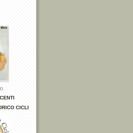
TO
CENTI
RICO CICLI