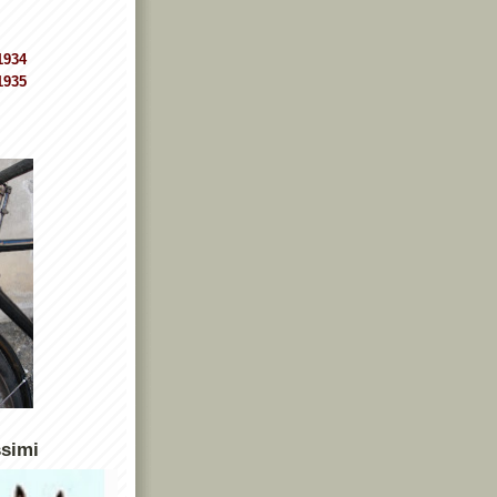
1934
1935
ssimi