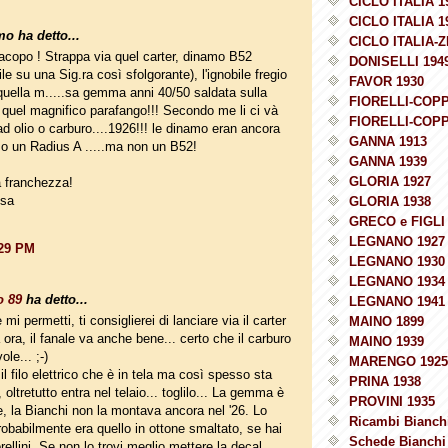
CICLO ITALIA 1
CICLO ITALIA 1
o ha detto...
CICLO ITALIA-Z
copo ! Strappa via quel carter, dinamo B52
DONISELLI 194
le su una Sig.ra così sfolgorante), l'ignobile fregio
FAVOR 1930
quella m.....sa gemma anni 40/50 saldata sulla
FIORELLI-COPP
 quel magnifico parafango!!! Secondo me li ci và
FIORELLI-COPP
ad olio o carburo....1926!!! le dinamo eran ancora
GANNA 1913
...o un Radius A .....ma non un B52!
GANNA 1939
GLORIA 1927
 franchezza!
esa
GLORIA 1938
GRECO e FIGLI 
LEGNANO 1927
:29 PM
LEGNANO 1930
LEGNANO 1934
o 89
ha detto...
LEGNANO 1941
mi permetti, ti consiglierei di lanciare via il carter
MAINO 1899
ora, il fanale va anche bene... certo che il carburo
MAINO 1939
ole... ;-)
MARENGO 1925
il filo elettrico che è in tela ma così spesso sta
PRINA 1938
oltretutto entra nel telaio... toglilo... La gemma è
PROVINI 1935
e, la Bianchi non la montava ancora nel '26. Lo
Ricambi Bianchi
babilmente era quello in ottone smaltato, se hai
Schede Bianchi 
orellini. Se non lo trovi meglio mettere la decal...