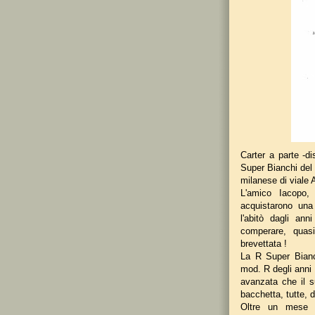
Carter a parte -d
Super Bianchi del 
milanese di viale 
L'amico Iacopo,
acquistarono una
l'abitò dagli ann
comperare, quas
brevettata !
La R Super Bianc
mod. R degli anni 
avanzata che il s
bacchetta, tutte, 
Oltre un mese d