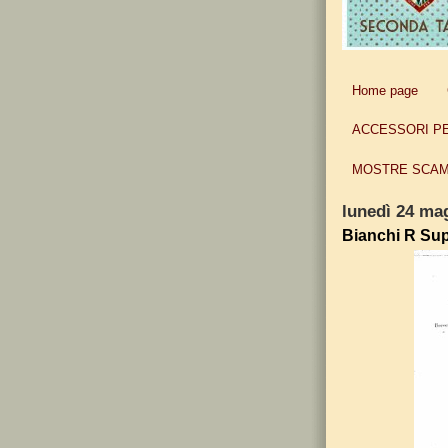
Home page
ACCESSORI P
MOSTRE SCAM
lunedì 24 ma
Bianchi R Su