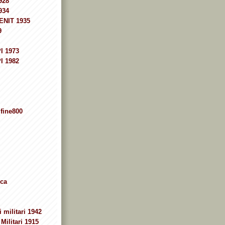
928
934
ENIT 1935
9
I 1973
I 1982
fine800
ca
 militari 1942
Militari 1915