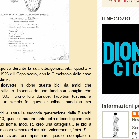
Il NEGOZIO
isperso durante la sua ottuagenaria vita- questa R
1926 è il Capolavoro, con la C maiscola della casa
Abruzzi.
 ricevette in dono questa bici da amici che
 villa in Toscana da una facoltosa famiglia che
i '30... furono loro dunque, facoltosi toscani, a
i un secolo fà, questa sublime macchina iper
Informazioni p
hi è stata la seconda generazione della Bianchi
10, quest'ultima era tanto bella e tecnologicamente
Nov
uo nome, mod. R, creò una categoria... le bici a
Son
da allora vennero chiamate, volgarmente, "bici R".
nel
i lavoro per ripristinare questo esemplare e
a N