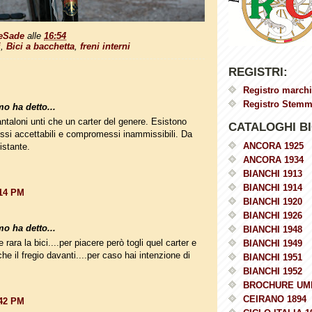
eSade
alle
16:54
i
,
Bici a bacchetta
,
freni interni
REGISTRI:
Registro marchi
Registro Stemmi
o ha detto...
antaloni unti che un carter del genere. Esistono
CATALOGHI BI
si accettabili e compromessi inammissibili. Da
ANCORA 1925
'istante.
ANCORA 1934
BIANCHI 1913
BIANCHI 1914
:14 PM
BIANCHI 1920
BIANCHI 1926
o ha detto...
BIANCHI 1948
e rara la bici....per piacere però togli quel carter e
BIANCHI 1949
he il fregio davanti....per caso hai intenzione di
BIANCHI 1951
BIANCHI 1952
BROCHURE UM
CEIRANO 1894
:42 PM