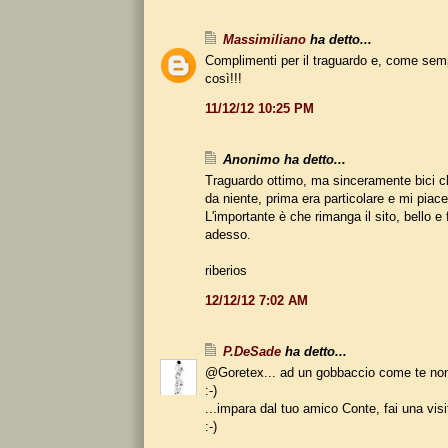
Massimiliano
ha detto...
Complimenti per il traguardo e, come sem
così!!!
11/12/12 10:25 PM
Anonimo ha detto...
Traguardo ottimo, ma sinceramente bici c
da niente, prima era particolare e mi piace
L'importante è che rimanga il sito, bello 
adesso.
riberios
12/12/12 7:02 AM
P.DeSade
ha detto...
@Goretex... ad un gobbaccio come te non
:-)
...impara dal tuo amico Conte, fai una vi
:-)