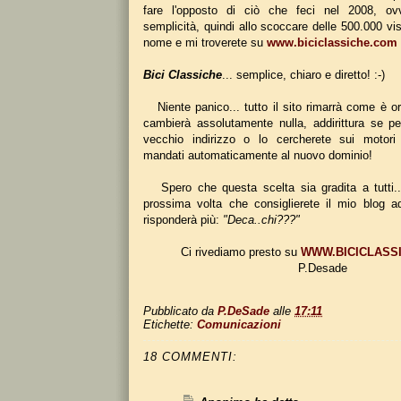
fare l'opposto di ciò che feci nel 2008, ov
semplicità, quindi allo scoccare delle 500.000 vis
nome e mi troverete su
www.biciclassiche.com
Bici Classiche
... semplice, chiaro e diretto! :-)
Niente panico... tutto il sito rimarrà come è or
cambierà assolutamente nulla, addirittura se per
vecchio indirizzo o lo cercherete sui motori 
mandati automaticamente al nuovo dominio!
Spero che questa scelta sia gradita a tutti..
prossima volta che consiglierete il mio blog 
risponderà più:
"Deca..chi???"
Ci rivediamo presto su
WWW.BICICLASS
P.Desade
Pubblicato da
P.DeSade
alle
17:11
Etichette:
Comunicazioni
18 COMMENTI: