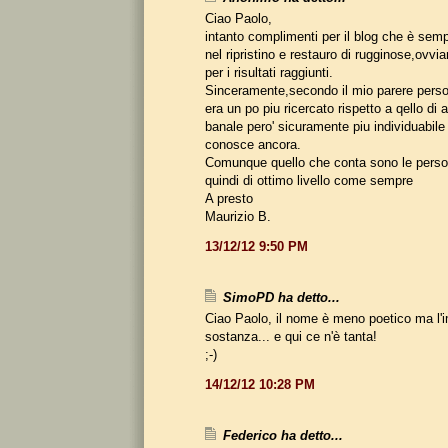
Ciao Paolo,
intanto complimenti per il blog che è sempr
nel ripristino e restauro di rugginose,ovv
per i risultati raggiunti.
Sinceramente,secondo il mio parere perso
era un po piu ricercato rispetto a qello di
banale pero' sicuramente piu individuabile 
conosce ancora.
Comunque quello che conta sono le person
quindi di ottimo livello come sempre
A presto
Maurizio B.
13/12/12 9:50 PM
SimoPD ha detto...
Ciao Paolo, il nome è meno poetico ma l'i
sostanza... e qui ce n'è tanta!
;-)
14/12/12 10:28 PM
Federico ha detto...