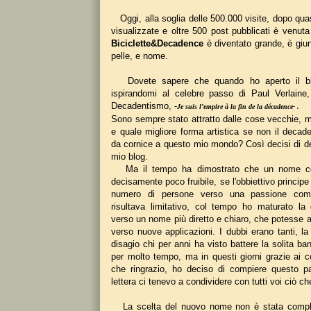
Oggi, alla soglia delle 500.000 visite, dopo qua
visualizzate e oltre 500 post pubblicati è venuta 
Biciclette&Decadence
è diventato grande, è giun
pelle, e nome.
Dovete sapere che quando ho aperto il blo
ispirandomi al celebre passo di Paul Verlaine,
Decadentismo, -
Je suis l’empire à la fin de la décadence- .
Sono sempre stato attratto dalle cose vecchie, m
e quale migliore forma artistica se non il decad
da cornice a questo mio mondo? Così decisi di de
mio blog.
Ma il tempo ha dimostrato che un nome cos
decisamente poco fruibile, se l'obbiettivo principe
numero di persone verso una passione co
risultava limitativo, col tempo ho maturato la 
verso un nome più diretto e chiaro, che potesse a
verso nuove applicazioni. I dubbi erano tanti, l
disagio chi per anni ha visto battere la solita ba
per molto tempo, ma in questi giorni grazie ai c
che ringrazio, ho deciso di compiere questo 
lettera ci tenevo a condividere con tutti voi ciò 
La scelta del nuovo nome non è stata compli