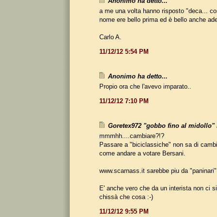
Anonimo ha detto...
a me una volta hanno risposto "deca... cos
nome ere bello prima ed è bello anche ade
Carlo A.
11/12/12 5:54 PM
Anonimo ha detto...
Propio ora che l'avevo imparato..
11/12/12 7:10 PM
Goretex972 "gobbo fino al midollo" h
mmmhh....cambiare?!?
Passare a "biciclassiche" non sa di camb
come andare a votare Bersani.
www.scarnass.it sarebbe piu da "paninari" !
E' anche vero che da un interista non ci s
chissà che cosa :-)
11/12/12 9:55 PM