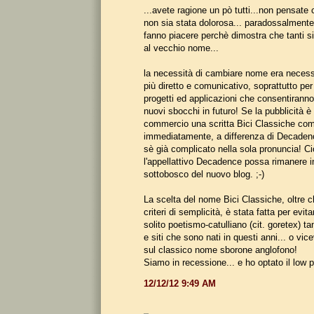
...avete ragione un pò tutti...non pensate
non sia stata dolorosa... paradossalmente 
fanno piacere perchè dimostra che tanti si
al vecchio nome...
la necessità di cambiare nome era necess
più diretto e comunicativo, soprattutto per
progetti ed applicazioni che consentiranno
nuovi sbocchi in futuro! Se la pubblicità è
commercio una scritta Bici Classiche co
immediatamente, a differenza di Decadenc
sè già complicato nella sola pronuncia! Ci
l'appellattivo Decadence possa rimanere in
sottobosco del nuovo blog. ;-)
La scelta del nome Bici Classiche, oltre c
criteri di semplicità, è stata fatta per evit
solito poetismo-catulliano (cit. goretex) ta
e siti che sono nati in questi anni... o vic
sul classico nome sborone anglofono!
Siamo in recessione... e ho optato il low pr
12/12/12 9:49 AM