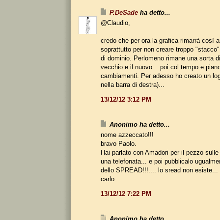
P.DeSade
ha detto...
@Claudio,
credo che per ora la grafica rimarrà così a
soprattutto per non creare troppo "stacco
di dominio. Perlomeno rimane una sorta di
vecchio e il nuovo... poi col tempo e piano
cambiamenti. Per adesso ho creato un log
nella barra di destra)...
13/12/12 3:12 PM
Anonimo ha detto...
nome azzeccato!!!
bravo Paolo.
Hai parlato con Amadori per il pezzo sulle 
una telefonata... e poi pubblicalo ugua
dello SPREAD!!!.... lo sread non esiste...
carlo
13/12/12 7:22 PM
Anonimo ha detto...