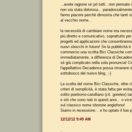
...avete ragione un pò tutti...non pensate
non sia stata dolorosa... paradossalmente 
fanno piacere perchè dimostra che tanti si
al vecchio nome...
la necessità di cambiare nome era necess
più diretto e comunicativo, soprattutto per
progetti ed applicazioni che consentiranno
nuovi sbocchi in futuro! Se la pubblicità è
commercio una scritta Bici Classiche co
immediatamente, a differenza di Decadenc
sè già complicato nella sola pronuncia! Ci
l'appellattivo Decadence possa rimanere in
sottobosco del nuovo blog. ;-)
La scelta del nome Bici Classiche, oltre c
criteri di semplicità, è stata fatta per evit
solito poetismo-catulliano (cit. goretex) ta
e siti che sono nati in questi anni... o vic
sul classico nome sborone anglofono!
Siamo in recessione... e ho optato il low pr
12/12/12 9:49 AM