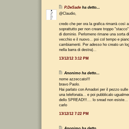
P.DeSade
ha detto...
@Claudio,
credo che per ora la grafica rimarrà così a
soprattutto per non creare troppo "stacco
di dominio. Perlomeno rimane una sorta di
vecchio e il nuovo... poi col tempo e piano
cambiamenti. Per adesso ho creato un log
nella barra di destra)...
13/12/12 3:12 PM
Anonimo ha detto...
nome azzeccato!!!
bravo Paolo.
Hai parlato con Amadori per il pezzo sulle 
una telefonata... e poi pubblicalo ugua
dello SPREAD!!!.... lo sread non esiste...
carlo
13/12/12 7:22 PM
Anonimo ha detto...