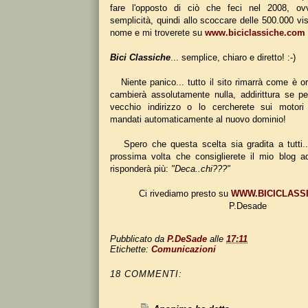
fare l'opposto di ciò che feci nel 2008, ov
semplicità, quindi allo scoccare delle 500.000 vis
nome e mi troverete su
www.biciclassiche.com
Bici Classiche
... semplice, chiaro e diretto! :-)
Niente panico... tutto il sito rimarrà come è or
cambierà assolutamente nulla, addirittura se per
vecchio indirizzo o lo cercherete sui motori 
mandati automaticamente al nuovo dominio!
Spero che questa scelta sia gradita a tutti..
prossima volta che consiglierete il mio blog 
risponderà più:
"Deca..chi???"
Ci rivediamo presto su
WWW.BICICLASS
P.Desade
Pubblicato da
P.DeSade
alle
17:11
Etichette:
Comunicazioni
18 COMMENTI: