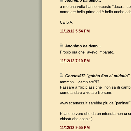
Anonimo ha detto...
a me una volta hanno risposto "deca... cos
nome ere bello prima ed è bello anche ade
Carlo A.
11/12/12 5:54 PM
Anonimo ha detto...
Propio ora che l'avevo imparato..
11/12/12 7:10 PM
Goretex972 "gobbo fino al midollo" h
mmmhh....cambiare?!?
Passare a "biciclassiche" non sa di camb
come andare a votare Bersani.
www.scarnass.it sarebbe piu da "paninari" !
E' anche vero che da un interista non ci s
chissà che cosa :-)
11/12/12 9:55 PM