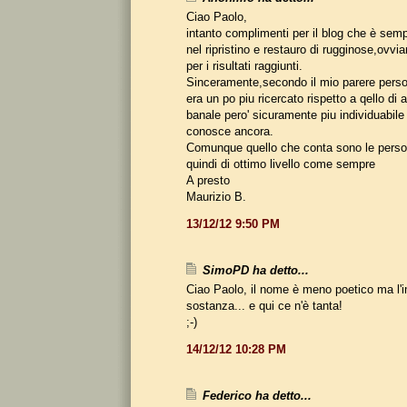
Ciao Paolo,
intanto complimenti per il blog che è sempr
nel ripristino e restauro di rugginose,ovv
per i risultati raggiunti.
Sinceramente,secondo il mio parere perso
era un po piu ricercato rispetto a qello di
banale pero' sicuramente piu individuabile 
conosce ancora.
Comunque quello che conta sono le person
quindi di ottimo livello come sempre
A presto
Maurizio B.
13/12/12 9:50 PM
SimoPD ha detto...
Ciao Paolo, il nome è meno poetico ma l'i
sostanza... e qui ce n'è tanta!
;-)
14/12/12 10:28 PM
Federico ha detto...