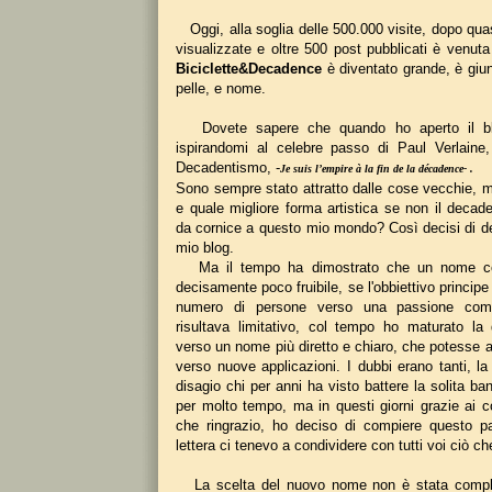
Oggi, alla soglia delle 500.000 visite, dopo qua
visualizzate e oltre 500 post pubblicati è venuta 
Biciclette&Decadence
è diventato grande, è giun
pelle, e nome.
Dovete sapere che quando ho aperto il blo
ispirandomi al celebre passo di Paul Verlaine,
Decadentismo, -
Je suis l’empire à la fin de la décadence- .
Sono sempre stato attratto dalle cose vecchie, m
e quale migliore forma artistica se non il decad
da cornice a questo mio mondo? Così decisi di de
mio blog.
Ma il tempo ha dimostrato che un nome cos
decisamente poco fruibile, se l'obbiettivo principe
numero di persone verso una passione co
risultava limitativo, col tempo ho maturato la 
verso un nome più diretto e chiaro, che potesse a
verso nuove applicazioni. I dubbi erano tanti, l
disagio chi per anni ha visto battere la solita ba
per molto tempo, ma in questi giorni grazie ai c
che ringrazio, ho deciso di compiere questo 
lettera ci tenevo a condividere con tutti voi ciò 
La scelta del nuovo nome non è stata compli