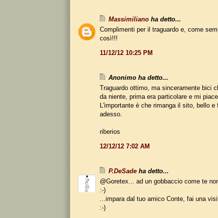
Massimiliano
ha detto...
Complimenti per il traguardo e, come sem
così!!!
11/12/12 10:25 PM
Anonimo ha detto...
Traguardo ottimo, ma sinceramente bici c
da niente, prima era particolare e mi piace
L'importante è che rimanga il sito, bello 
adesso.
riberios
12/12/12 7:02 AM
P.DeSade
ha detto...
@Goretex... ad un gobbaccio come te non
:-)
...impara dal tuo amico Conte, fai una vi
:-)