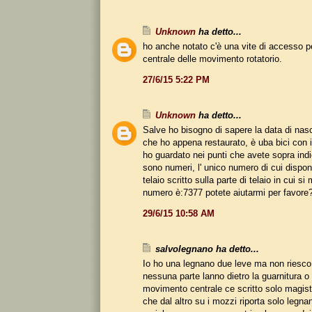
Unknown
ha detto...
ho anche notato c'è una vite di accesso per
centrale delle movimento rotatorio.
27/6/15 5:22 PM
Unknown
ha detto...
Salve ho bisogno di sapere la data di nasc
che ho appena restaurato, è uba bici con i
ho guardato nei punti che avete sopra ind
sono numeri, l' unico numero di cui dispon
telaio scritto sulla parte di telaio in cui si 
numero è:7377 potete aiutarmi per favore
29/6/15 10:58 AM
salvolegnano ha detto...
Io ho una legnano due leve ma non riesco
nessuna parte lanno dietro la guarnitura o
movimento centrale ce scritto solo magistr
che dal altro su i mozzi riporta solo legna