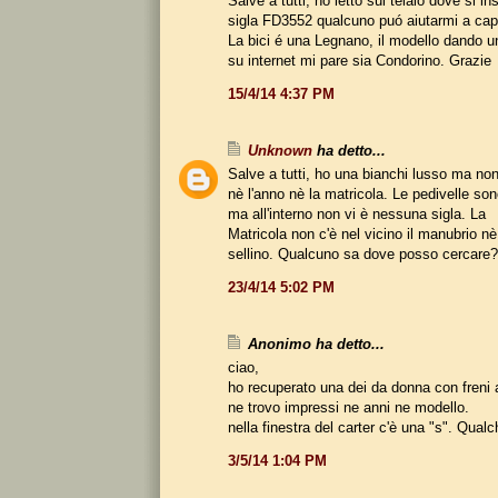
Salve a tutti, ho letto sul telaio dove si ins
sigla FD3552 qualcuno puó aiutarmi a cap
La bici é una Legnano, il modello dando u
su internet mi pare sia Condorino. Grazie
15/4/14 4:37 PM
Unknown
ha detto...
Salve a tutti, ho una bianchi lusso ma non
nè l'anno nè la matricola. Le pedivelle so
ma all'interno non vi è nessuna sigla. La
Matricola non c'è nel vicino il manubrio nè
sellino. Qualcuno sa dove posso cercare?
23/4/14 5:02 PM
Anonimo ha detto...
ciao,
ho recuperato una dei da donna con freni
ne trovo impressi ne anni ne modello.
nella finestra del carter c'è una "s". Qual
3/5/14 1:04 PM