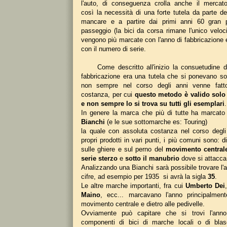
l'auto, di conseguenza crolla anche il mercato
così la necessità di una forte tutela da parte de
mancare e a partire dai primi anni 60 gran p
passeggio (la bici da corsa rimane l'unico veloc
vengono più marcate con l'anno di fabbricazion
con il numero di serie.
Come descritto all'inizio la consuetudine di
fabbricazione era una tutela che si ponevano so
non sempre nel corso degli anni venne fatto
costanza, per cui
questo metodo è valido solo
e non sempre lo si trova su tutti gli esemplari
.
In genere la marca che più di tutte ha marcato l
Bianchi
(e le sue sottomarche es: Touring)
la quale con assoluta costanza nel corso degli
propri prodotti in vari punti, i più comuni sono: d
sulle ghiere e sul perno del
movimento central
serie sterzo
e
sotto il manubrio
dove si attacca
Analizzando una Bianchi sarà possibile trovare l'a
cifre, ad esempio per 1935 si avrà la sigla
35
.
Le altre marche importanti, fra cui
Umberto Dei
Maino
, ecc... marcavano l'anno principalment
movimento centrale e dietro alle pedivelle.
Ovviamente può capitare che si trovi l'ann
componenti di bici di marche locali o di bla