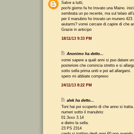
Salve a tutti,
pochi giorno fa ho trovato una Maino. iniz
sembrata un po recente, ma sul telaio all'
per il manubrio ho trovato un munero 423.
aiutarmi? vorrei cercare di capire di che a
Grazie in anticipo
18/11/13 9:33 PM
Anonimo ha detto...
vorrei sapere a quali anni si puo datare un 
posteriore che comincia stretto e si allarg
sotto sella prima uniti e poi ad allargarsi.
spero mi abbiate compreso
24/11/13 8:22 PM
alek ha detto...
Toni hai poi scoperto di che anno si tratta
numeri sotto il manubrio:
01.3xxx 3.14
e dietro la sella:
23 PS 2314
credo si trattino degli anni 60 non avendo