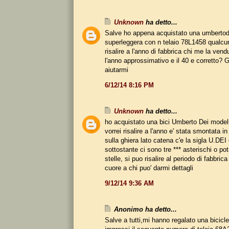
Unknown
ha detto...
Salve ho appena acquistato una umbertod
superleggera con n telaio 78L1458 qualc
risalire a l'anno di fabbrica chi me la ven
l'anno approssimativo e il 40 e corretto? 
aiutarmi
6/12/14 8:16 PM
Unknown
ha detto...
ho acquistato una bici Umberto Dei model
vorrei risalire a l'anno e' stata smontata i
sulla ghiera lato catena c'e la sigla U.DEI 
sottostante ci sono tre *** asterischi o po
stelle, si puo risalire al periodo di fabbrica
cuore a chi puo' darmi dettagli
9/12/14 9:36 AM
Anonimo ha detto...
Salve a tutti,mi hanno regalato una bicicl