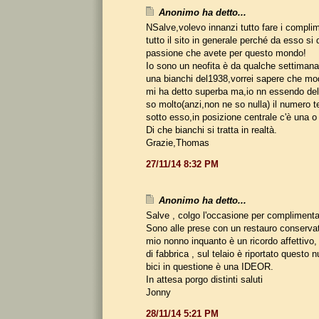
Anonimo ha detto...
NSalve,volevo innanzi tutto fare i complime
tutto il sito in generale perché da esso si 
passione che avete per questo mondo!
Io sono un neofita è da qualche settiman
una bianchi del1938,vorrei sapere che mode
mi ha detto superba ma,io nn essendo del
so molto(anzi,non ne so nulla) il numero t
sotto esso,in posizione centrale c'è una o
Di che bianchi si tratta in realtà.
Grazie,Thomas
27/11/14 8:32 PM
Anonimo ha detto...
Salve , colgo l'occasione per complimentarv
Sono alle prese con un restauro conservati
mio nonno inquanto è un ricordo affettivo, 
di fabbrica , sul telaio è riportato questo
bici in questione è una IDEOR.
In attesa porgo distinti saluti
Jonny
28/11/14 5:21 PM