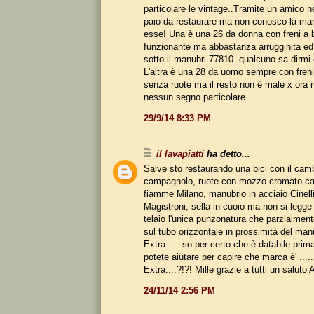
particolare le vintage..Tramite un amico n
paio da restaurare ma non conosco la marc
esse! Una è una 26 da donna con freni a 
funzionante ma abbastanza arrugginita e
sotto il manubri 77810..qualcuno sa dirmi
L'altra è una 28 da uomo sempre con freni
senza ruote ma il resto non è male x ora 
nessun segno particolare.
29/9/14 8:33 PM
il lavapiatti
ha detto...
Salve sto restaurando una bici con il cam
campagnolo, ruote con mozzo cromato ca
fiamme Milano, manubrio in acciaio Cinelli
Magistroni, sella in cuoio ma non si legge
telaio l'unica punzonatura che parzialment
sul tubo orizzontale in prossimità del manu
Extra......so per certo che è databile prim
potete aiutare per capire che marca è' ....
Extra....?!?! Mille grazie a tutti un saluto 
24/11/14 2:56 PM