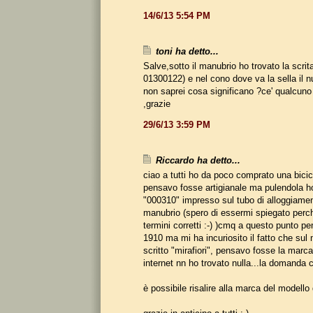
14/6/13 5:54 PM
toni ha detto...
Salve,sotto il manubrio ho trovato la scrit
01300122) e nel cono dove va la sella il
non saprei cosa significano ?ce' qualcuno
,grazie
29/6/13 3:59 PM
Riccardo ha detto...
ciao a tutti ho da poco comprato una bicicle
pensavo fosse artigianale ma pulendola ho
"000310" impresso sul tubo di alloggiament
manubrio (spero di essermi spiegato perc
termini corretti :-) )cmq a questo punto pe
1910 ma mi ha incuriosito il fatto che sul 
scritto "mirafiori", pensavo fosse la mar
internet nn ho trovato nulla...la domanda 
è possibile risalire alla marca del modello