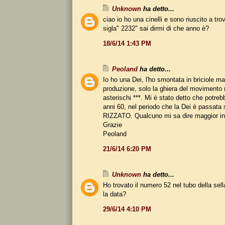
Unknown
ha detto...
ciao io ho una cinelli e sono riuscito a trov
sigla" 2232" sai dirmi di che anno è?
18/6/14 1:43 PM
Peoland
ha detto...
Io ho una Dei, l'ho smontata in briciole m
produzione, solo la ghiera del movimento
asterischi ***. Mi è stato detto che potrebb
anni 60, nel periodo che la Dei è passata s
RIZZATO. Qualcuno mi sa dire maggior in
Grazie
Peoland
21/6/14 6:20 PM
Unknown
ha detto...
Ho trovato il numero 52 nel tubo della sel
la data?
29/6/14 4:10 PM