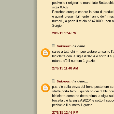
pedivelle ( originali e marchiate Bottecchia
sigla 03-62
Potrebbe dunque essere la data di produzi
e quindi presumibilmente l' anno dell' intera 
numeri , a parte il telaio n° 471009 , non n
Sergio
20/6/15 1:54 PM
Unknown
ha detto...
salve a tutti chi mi può aiutare a risalire l
bicicletta con la sigla A20204 e sotto il s
rotante c'è il numero 1 grazie.
27/6/15 11:48 AM
Unknown
ha detto...
p.s. c'è sulla pinza del freno posteriore sc
staffa porta faro G quindi ho dei dubbi rig
bicicletta come ho detto prima la sigla sull
forcella c'è la sigla A20204 e sotto il supp
pedivelle il numero 1 grazie.
27/6/15 12:46 PM