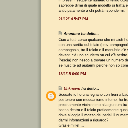
impressi il seguente numero di telaio 68
saprebbe dirmi di quale modello si tratta e
anticipatamente a chi potrà rispondermi.
21/12/14 5:47 PM
Anonimo ha detto...
Ciao a tutti cerco qualcuno che mi aiuti h
con una scritta sul telaio (brev campagnol
campagnolo, tra il telaio e il manubrio c'è 
davanti c'è uno scudetto su cui c'è scritto 
Pescia) non riesco a trovare un numero de
se riuscite ad aiutarmi perché non so com
18/1/15 6:00 PM
Unknown
ha detto...
Scusate io ho una legnano con freni a bac
posteriore con meccanismo interno, ho tro
precisamente vicinissimo alla giuntura tra 
bassa destra e il telaio praticamente quas
dove alloggia il mozzo dei pedali il numer
darmi informazioni a riguardo?
Grazie mille!!...