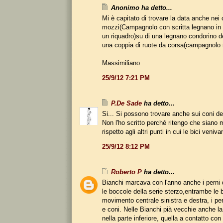
Anonimo ha detto...
Mi è capitato di trovare la data anche nei 
mozzi(Campagnolo con scritta legnano in
un riquadro)su di una legnano condorino d
una coppia di ruote da corsa(campagnolo r
Massimiliano
25/9/12 7:21 PM
P.De Sade
ha detto...
Si... Si possono trovare anche sui coni de
Non l'ho scritto perché ritengo che siano 
rispetto agli altri punti in cui le bici veni
25/9/12 8:12 PM
Roberto P
ha detto...
Bianchi marcava con l'anno anche i perni d
le boccole della serie sterzo,entrambe le 
movimento centrale sinistra e destra, i pe
e coni. Nelle Bianchi pià vecchie anche la 
nella parte inferiore, quella a contatto con