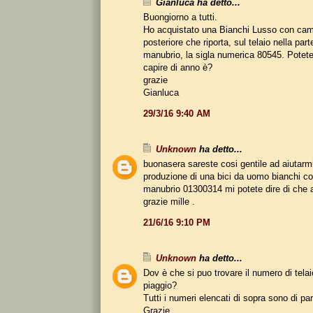
Gianluca ha detto...
Buongiorno a tutti.
Ho acquistato una Bianchi Lusso con ca
posteriore che riporta, sul telaio nella parte
manubrio, la sigla numerica 80545. Potete
capire di anno è?
grazie
Gianluca
29/3/16 9:40 AM
Unknown
ha detto...
buonasera sareste cosi gentile ad aiutarmi 
produzione di una bici da uomo bianchi con
manubrio 01300314 mi potete dire di che 
grazie mille .
21/6/16 9:10 PM
Unknown
ha detto...
Dov è che si puo trovare il numero di telai
piaggio?
Tutti i numeri elencati di sopra sono di parti
Grazie