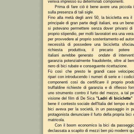
veniva impresso su determinati componenti.
Prima di fare ciò è bene avere una piccola in
sulla presenza di tali sigle.
Fino alla metà degli anni 50, la bicicletta era i
principale di gran parte degli italiani, era un ben
si potevano permettere senza dover privarsi di 
proprio stipendio, per molti lavoratori era una ver
per provvedere al proprio sostentamento ed auto
necessità di possedere una bicicletta sfoci
richiesta produttiva, il precario potere
italiani avrebbe generato
ondate
di intervent
garanzia potenzialmente fraudolente, oltre al be
nero di bici rubate e conseguente ricettazione.
Fù così che presto le grandi case velociped
ripari con introducendo i numeri di serie e i codic
componenti così da
certificare
il proprio prod
truffaldine richieste di garanzia e di riflesso for
uno strumento contro il furto del mezzo, a tal pr
visione del film di De Sica
"Ladri di biciclette"
bene il contesto sociale dell'Italia del tempo e de
bici aveva per la società, in un passaggio in pa
protagonista denunciare il furto della propria bici
matricola.
Con il boom economico la bici da passeggio 
declassata a scapito di mezzi ben più moderni qua