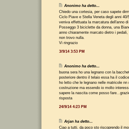
Anonimo ha detto...
Chiedo una cortesia, per caso sapete dirmi
Ciclo Piave e Stella Veneta degli anni 40/
veniva effettuata la marcatura dell'anno d
Posseggo 3 biciclette da donna, una Bian
anno chiaramente marcato dietro i pedali, 
non trovo nulla.
Vi ringrazio
3/9/14 3:53 PM
Anonimo ha detto...
buona sera ho una legnano con la bacchet
posteriore dentro il telaio essa ha il cod
ho letto che le legnano nelle matricole nn r
costruzione ma essendo io molto interessa
sapere la nascita come posso fare...grazi
risposta
24/9/14 4:23 PM
Arjan ha detto...
Ciao a tutti, da poco sto riscoprendo il mo