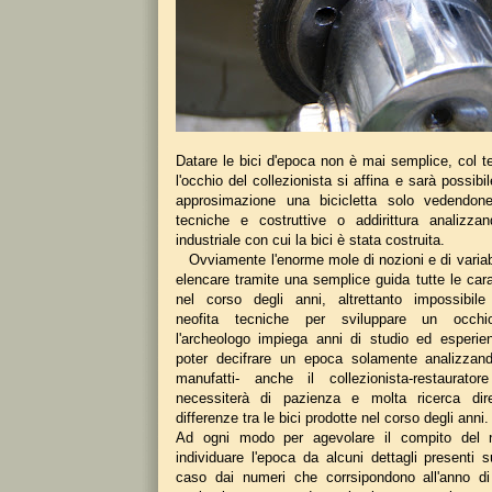
Datare le bici d'epoca non è mai semplice, col t
l'occhio del collezionista si affina e sarà possib
approsimazione una bicicletta solo vedendone 
tecniche e costruttive o addirittura analizza
industriale con cui la bici è stata costruita.
Ovviamente l'enorme mole di nozioni e di variabi
elencare tramite una semplice guida tutte le carat
nel corso degli anni, altrettanto impossibile
neofita tecniche per sviluppare un occh
l'archeologo impiega anni di studio ed esperi
poter decifrare un epoca solamente analizzand
manufatti- anche il collezionista-restaurato
necessiterà di pazienza e molta ricerca dir
differenze tra le bici prodotte nel corso degli anni.
Ad ogni modo per agevolare il compito del n
individuare l'epoca da alcuni dettagli presenti s
caso dai numeri che corrsipondono all'anno di