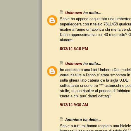
Unknown
ha detto...
Salve ho appena acquistato una umbertod
superleggera con n telaio 78L1458 qualc
risalire a l'anno di fabbrica chi me la ven
l'anno approssimativo e il 40 e corretto? 
aiutarmi
6/12/14 8:16 PM
Unknown
ha detto...
ho acquistato una bici Umberto Dei model
vorrei risalire a l'anno e' stata smontata i
sulla ghiera lato catena c'e la sigla U.DEI 
sottostante ci sono tre *** asterischi o po
stelle, si puo risalire al periodo di fabbrica
cuore a chi puo' darmi dettagli
9/12/14 9:36 AM
Anonimo ha detto...
Salve a tutti,mi hanno regalato una bicicl