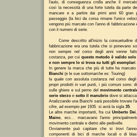
l'auto, di conseguenza crolla anche il mercato
così la necessità di una forte tutela da parte de
mancare e a partire dai primi anni 60 gran p
passeggio (la bici da corsa rimane l'unico veloc
vengono più marcate con l'anno di fabbricazion
con il numero di serie.
Come descritto all'inizio la consuetudine di
fabbricazione era una tutela che si ponevano so
non sempre nel corso degli anni venne fatto
costanza, per cui
questo metodo è valido solo
e non sempre lo si trova su tutti gli esemplari
.
In genere la marca che più di tutte ha marcato l
Bianchi
(e le sue sottomarche es: Touring)
la quale con assoluta costanza nel corso degli
propri prodotti in vari punti, i più comuni sono: d
sulle ghiere e sul perno del
movimento central
serie sterzo
e
sotto il manubrio
dove si attacca
Analizzando una Bianchi sarà possibile trovare l'a
cifre, ad esempio per 1935 si avrà la sigla
35
.
Le altre marche importanti, fra cui
Umberto Dei
Maino
, ecc... marcavano l'anno principalment
movimento centrale e dietro alle pedivelle.
Ovviamente può capitare che si trovi l'ann
componenti di bici di marche locali o di bla