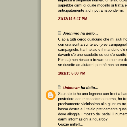
impressi il seguente numero di telaio 68
saprebbe dirmi di quale modello si tratta e
anticipatamente a chi potrà rispondermi.
21/12/14 5:47 PM
Anonimo ha detto...
Ciao a tutti cerco qualcuno che mi aiuti h
con una scritta sul telaio (brev campagnol
campagnolo, tra il telaio e il manubrio c'è 
davanti c'è uno scudetto su cui c'è scritto 
Pescia) non riesco a trovare un numero de
se riuscite ad aiutarmi perché non so com
18/1/15 6:00 PM
Unknown
ha detto...
Scusate io ho una legnano con freni a bac
posteriore con meccanismo interno, ho tro
precisamente vicinissimo alla giuntura tra 
bassa destra e il telaio praticamente quas
dove alloggia il mozzo dei pedali il numer
darmi informazioni a riguardo?
Grazie mille!!...