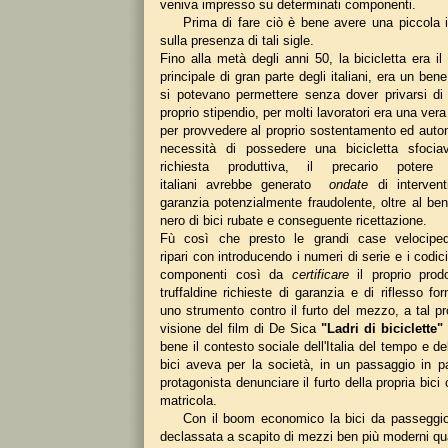
veniva impresso su determinati componenti.
Prima di fare ciò è bene avere una piccola in
sulla presenza di tali sigle.
Fino alla metà degli anni 50, la bicicletta era i
principale di gran parte degli italiani, era un ben
si potevano permettere senza dover privarsi di 
proprio stipendio, per molti lavoratori era una ver
per provvedere al proprio sostentamento ed auto
necessità di possedere una bicicletta sfoci
richiesta produttiva, il precario potere
italiani avrebbe generato
ondate
di intervent
garanzia potenzialmente fraudolente, oltre al be
nero di bici rubate e conseguente ricettazione.
Fù così che presto le grandi case velociped
ripari con introducendo i numeri di serie e i codic
componenti così da
certificare
il proprio prod
truffaldine richieste di garanzia e di riflesso for
uno strumento contro il furto del mezzo, a tal pr
visione del film di De Sica
"Ladri di biciclette"
bene il contesto sociale dell'Italia del tempo e de
bici aveva per la società, in un passaggio in pa
protagonista denunciare il furto della propria bici
matricola.
Con il boom economico la bici da passeggio 
declassata a scapito di mezzi ben più moderni qua