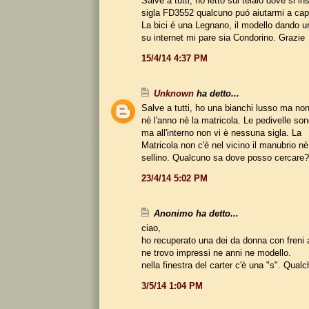
Salve a tutti, ho letto sul telaio dove si ins
sigla FD3552 qualcuno puó aiutarmi a cap
La bici é una Legnano, il modello dando u
su internet mi pare sia Condorino. Grazie
15/4/14 4:37 PM
Unknown
ha detto...
Salve a tutti, ho una bianchi lusso ma non
nè l'anno nè la matricola. Le pedivelle so
ma all'interno non vi è nessuna sigla. La
Matricola non c'è nel vicino il manubrio nè
sellino. Qualcuno sa dove posso cercare?
23/4/14 5:02 PM
Anonimo ha detto...
ciao,
ho recuperato una dei da donna con freni
ne trovo impressi ne anni ne modello.
nella finestra del carter c'è una "s". Qual
3/5/14 1:04 PM