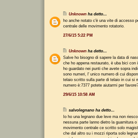
Unknown
ha detto...
ho anche notato c'è una vite di accesso per
centrale delle movimento rotatorio.
27/6/15 5:22 PM
Unknown
ha detto...
Salve ho bisogno di sapere la data di nasc
che ho appena restaurato, è uba bici con i
ho guardato nei punti che avete sopra ind
sono numeri, l' unico numero di cui dispon
telaio scritto sulla parte di telaio in cui si 
numero è:7377 potete aiutarmi per favore
29/6/15 10:58 AM
salvolegnano ha detto...
Io ho una legnano due leve ma non riesco
nessuna parte lanno dietro la guarnitura o
movimento centrale ce scritto solo magistr
che dal altro su i mozzi riporta solo legna