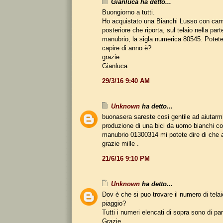
Gianluca ha detto...
Buongiorno a tutti.
Ho acquistato una Bianchi Lusso con ca
posteriore che riporta, sul telaio nella parte
manubrio, la sigla numerica 80545. Potete
capire di anno è?
grazie
Gianluca
29/3/16 9:40 AM
Unknown
ha detto...
buonasera sareste cosi gentile ad aiutarmi 
produzione di una bici da uomo bianchi con
manubrio 01300314 mi potete dire di che 
grazie mille .
21/6/16 9:10 PM
Unknown
ha detto...
Dov è che si puo trovare il numero di telai
piaggio?
Tutti i numeri elencati di sopra sono di parti
Grazie