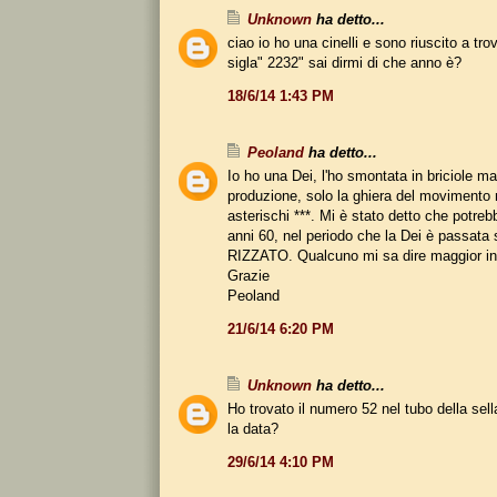
Unknown
ha detto...
ciao io ho una cinelli e sono riuscito a trov
sigla" 2232" sai dirmi di che anno è?
18/6/14 1:43 PM
Peoland
ha detto...
Io ho una Dei, l'ho smontata in briciole m
produzione, solo la ghiera del movimento
asterischi ***. Mi è stato detto che potrebb
anni 60, nel periodo che la Dei è passata s
RIZZATO. Qualcuno mi sa dire maggior in
Grazie
Peoland
21/6/14 6:20 PM
Unknown
ha detto...
Ho trovato il numero 52 nel tubo della sel
la data?
29/6/14 4:10 PM