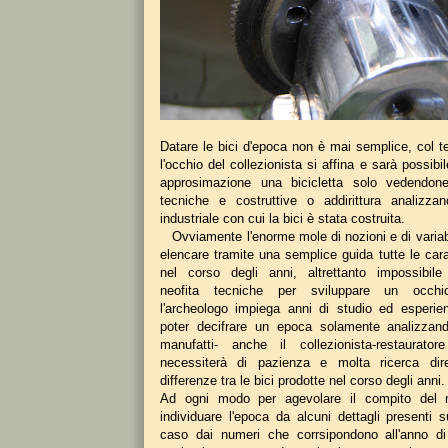
Datare le bici d'epoca non è mai semplice, col t
l'occhio del collezionista si affina e sarà possib
approsimazione una bicicletta solo vedendone 
tecniche e costruttive o addirittura analizza
industriale con cui la bici è stata costruita.
Ovviamente l'enorme mole di nozioni e di variabi
elencare tramite una semplice guida tutte le carat
nel corso degli anni, altrettanto impossibile
neofita tecniche per sviluppare un occh
l'archeologo impiega anni di studio ed esperi
poter decifrare un epoca solamente analizzand
manufatti- anche il collezionista-restaurato
necessiterà di pazienza e molta ricerca dir
differenze tra le bici prodotte nel corso degli anni.
Ad ogni modo per agevolare il compito del n
individuare l'epoca da alcuni dettagli presenti s
caso dai numeri che corrsipondono all'anno di