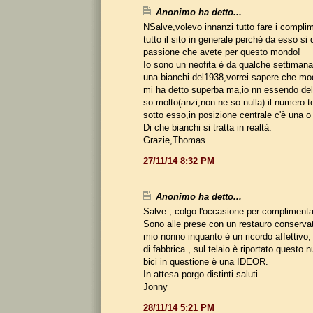
Anonimo ha detto...
NSalve,volevo innanzi tutto fare i complime
tutto il sito in generale perché da esso si 
passione che avete per questo mondo!
Io sono un neofita è da qualche settiman
una bianchi del1938,vorrei sapere che mode
mi ha detto superba ma,io nn essendo del
so molto(anzi,non ne so nulla) il numero t
sotto esso,in posizione centrale c'è una o
Di che bianchi si tratta in realtà.
Grazie,Thomas
27/11/14 8:32 PM
Anonimo ha detto...
Salve , colgo l'occasione per complimentarv
Sono alle prese con un restauro conservati
mio nonno inquanto è un ricordo affettivo, 
di fabbrica , sul telaio è riportato questo
bici in questione è una IDEOR.
In attesa porgo distinti saluti
Jonny
28/11/14 5:21 PM