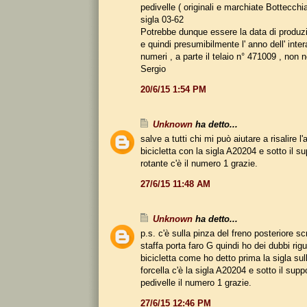
pedivelle ( originali e marchiate Bottecchia
sigla 03-62
Potrebbe dunque essere la data di produzi
e quindi presumibilmente l' anno dell' intera 
numeri , a parte il telaio n° 471009 , non n
Sergio
20/6/15 1:54 PM
Unknown
ha detto...
salve a tutti chi mi può aiutare a risalire l
bicicletta con la sigla A20204 e sotto il s
rotante c'è il numero 1 grazie.
27/6/15 11:48 AM
Unknown
ha detto...
p.s. c'è sulla pinza del freno posteriore sc
staffa porta faro G quindi ho dei dubbi rig
bicicletta come ho detto prima la sigla sull
forcella c'è la sigla A20204 e sotto il supp
pedivelle il numero 1 grazie.
27/6/15 12:46 PM