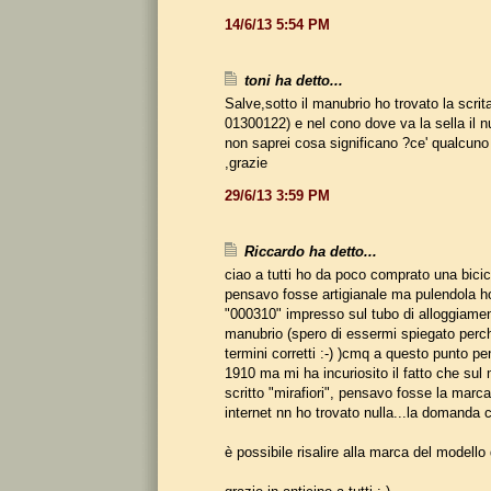
14/6/13 5:54 PM
toni ha detto...
Salve,sotto il manubrio ho trovato la scrit
01300122) e nel cono dove va la sella il
non saprei cosa significano ?ce' qualcuno
,grazie
29/6/13 3:59 PM
Riccardo ha detto...
ciao a tutti ho da poco comprato una bicicle
pensavo fosse artigianale ma pulendola ho
"000310" impresso sul tubo di alloggiament
manubrio (spero di essermi spiegato perc
termini corretti :-) )cmq a questo punto pe
1910 ma mi ha incuriosito il fatto che sul 
scritto "mirafiori", pensavo fosse la mar
internet nn ho trovato nulla...la domanda 
è possibile risalire alla marca del modello