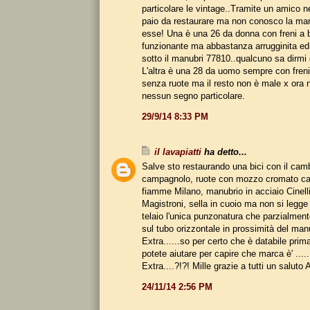
particolare le vintage..Tramite un amico n
paio da restaurare ma non conosco la marc
esse! Una è una 26 da donna con freni a 
funzionante ma abbastanza arrugginita e
sotto il manubri 77810..qualcuno sa dirmi
L'altra è una 28 da uomo sempre con freni
senza ruote ma il resto non è male x ora 
nessun segno particolare.
29/9/14 8:33 PM
il lavapiatti
ha detto...
Salve sto restaurando una bici con il cam
campagnolo, ruote con mozzo cromato ca
fiamme Milano, manubrio in acciaio Cinelli
Magistroni, sella in cuoio ma non si legge
telaio l'unica punzonatura che parzialment
sul tubo orizzontale in prossimità del manu
Extra......so per certo che è databile prim
potete aiutare per capire che marca è' ....
Extra....?!?! Mille grazie a tutti un saluto 
24/11/14 2:56 PM