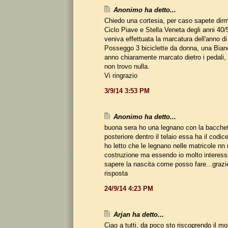
Anonimo ha detto...
Chiedo una cortesia, per caso sapete dirmi
Ciclo Piave e Stella Veneta degli anni 40/
veniva effettuata la marcatura dell'anno d
Posseggo 3 biciclette da donna, una Bian
anno chiaramente marcato dietro i pedali, 
non trovo nulla.
Vi ringrazio
3/9/14 3:53 PM
Anonimo ha detto...
buona sera ho una legnano con la bacchet
posteriore dentro il telaio essa ha il cod
ho letto che le legnano nelle matricole nn r
costruzione ma essendo io molto interessa
sapere la nascita come posso fare...grazi
risposta
24/9/14 4:23 PM
Arjan ha detto...
Ciao a tutti, da poco sto riscoprendo il mo