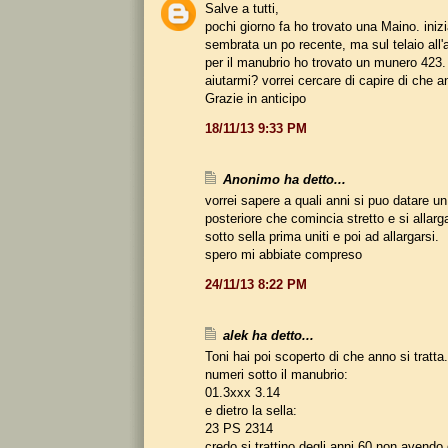
Salve a tutti,
pochi giorno fa ho trovato una Maino. iniz
sembrata un po recente, ma sul telaio all'
per il manubrio ho trovato un munero 423.
aiutarmi? vorrei cercare di capire di che a
Grazie in anticipo
18/11/13 9:33 PM
Anonimo ha detto...
vorrei sapere a quali anni si puo datare un 
posteriore che comincia stretto e si allarg
sotto sella prima uniti e poi ad allargarsi.
spero mi abbiate compreso
24/11/13 8:22 PM
alek ha detto...
Toni hai poi scoperto di che anno si tratta
numeri sotto il manubrio:
01.3xxx 3.14
e dietro la sella:
23 PS 2314
credo si trattino degli anni 60 non avendo