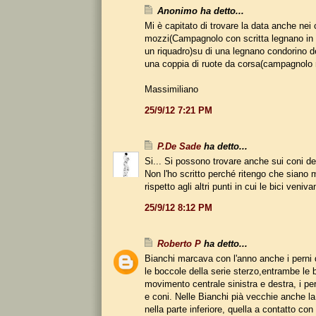
Anonimo ha detto...
Mi è capitato di trovare la data anche nei 
mozzi(Campagnolo con scritta legnano in
un riquadro)su di una legnano condorino d
una coppia di ruote da corsa(campagnolo r
Massimiliano
25/9/12 7:21 PM
P.De Sade
ha detto...
Si... Si possono trovare anche sui coni de
Non l'ho scritto perché ritengo che siano 
rispetto agli altri punti in cui le bici veni
25/9/12 8:12 PM
Roberto P
ha detto...
Bianchi marcava con l'anno anche i perni d
le boccole della serie sterzo,entrambe le 
movimento centrale sinistra e destra, i pe
e coni. Nelle Bianchi pià vecchie anche la 
nella parte inferiore, quella a contatto con