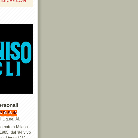
ersonali
P.DeSade
i Ligure, AL
o nato a Milano
 1985, dal '94 vivo
ovi Ligure (AL),