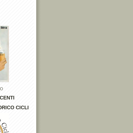
TO
CENTI
RICO CICLI