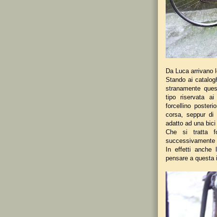
Da Luca arrivano l
Stando ai catalogh
stranamente ques
tipo riservata a
forcellino poster
corsa, seppur di
adatto ad una bici
Che si tratta f
successivamente 
In effetti anche 
pensare a questa 