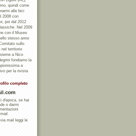
ismo, quindi come
armi alle bici
al 2008 con
e, poi dal 2012
Classiche. Nel 2009
one con il Museo
ello stesso anno
 Comitato sullo
nel territorio
ssieme a Nico
egrini fondiamo la
mpionissima a
vo per la rivista
rofilo completo
il.com
ci d'epoca, se hai
nde o darmi
umentazioni
 mail.
via mail leggi le