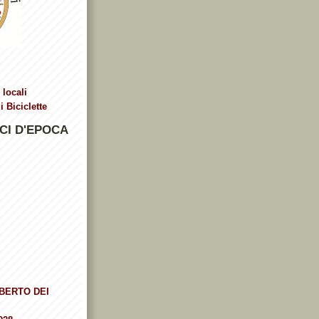
 locali
 Biciclette
CI D'EPOCA
BERTO DEI