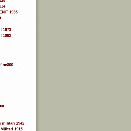
928
934
ENIT 1935
9
I 1973
I 1982
fine800
ca
 militari 1942
Militari 1915