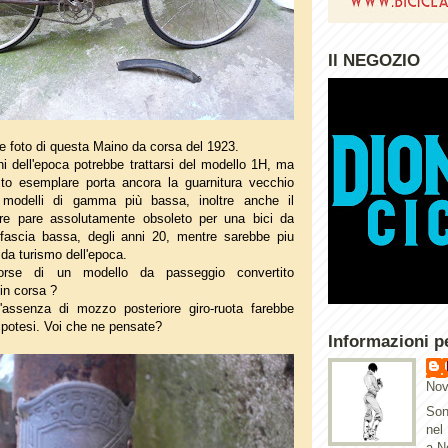
Il NEGOZIO
e foto di questa Maino da corsa del 1923.
i dell'epoca potrebbe trattarsi del modello 1H, ma
to esemplare porta ancora la guarnitura vecchio
i modelli di gamma più bassa, inoltre anche il
iore pare assolutamente obsoleto per una bici da
 fascia bassa, degli anni 20, mentre sarebbe piu
 da turismo dell'epoca.
orse di un modello da passeggio convertito
in corsa ?
l'assenza di mozzo posteriore giro-ruota farebbe
ipotesi. Voi che ne pensate?
Informazioni p
Nov
Son
nel
a N