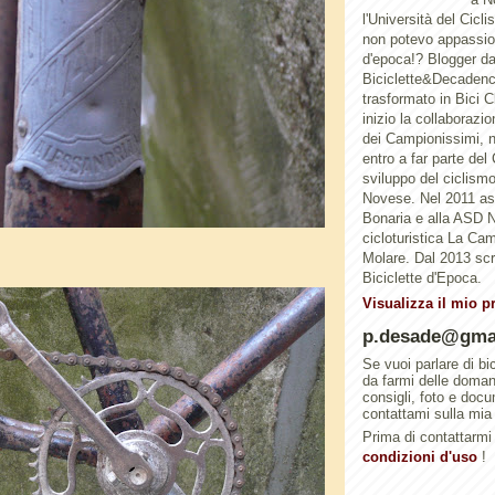
l'Università del Cicl
non potevo appassion
d'epoca!? Blogger d
Biciclette&Decadenc
trasformato in Bici 
inizio la collaborazi
dei Campionissimi, n
entro a far parte del
sviluppo del ciclismo 
Novese. Nel 2011 a
Bonaria e alla ASD N
cicloturistica La Ca
Molare. Dal 2013 scri
Biciclette d'Epoca.
Visualizza il mio p
p.desade@gma
Se vuoi parlare di bi
da farmi delle doma
consigli, foto e doc
contattami sulla mia
Prima di contattarmi 
condizioni d'uso
!