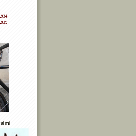
1934
1935
ssimi