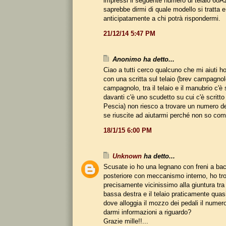
impressi il seguente numero di telaio 68
saprebbe dirmi di quale modello si tratta e
anticipatamente a chi potrà rispondermi.
21/12/14 5:47 PM
Anonimo ha detto...
Ciao a tutti cerco qualcuno che mi aiuti h
con una scritta sul telaio (brev campagnol
campagnolo, tra il telaio e il manubrio c'è 
davanti c'è uno scudetto su cui c'è scritto 
Pescia) non riesco a trovare un numero de
se riuscite ad aiutarmi perché non so com
18/1/15 6:00 PM
Unknown
ha detto...
Scusate io ho una legnano con freni a bac
posteriore con meccanismo interno, ho tro
precisamente vicinissimo alla giuntura tra 
bassa destra e il telaio praticamente quas
dove alloggia il mozzo dei pedali il numer
darmi informazioni a riguardo?
Grazie mille!!...