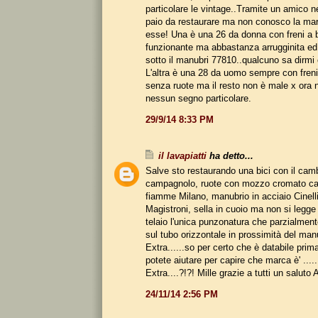
particolare le vintage..Tramite un amico n
paio da restaurare ma non conosco la marc
esse! Una è una 26 da donna con freni a 
funzionante ma abbastanza arrugginita e
sotto il manubri 77810..qualcuno sa dirmi
L'altra è una 28 da uomo sempre con freni
senza ruote ma il resto non è male x ora 
nessun segno particolare.
29/9/14 8:33 PM
il lavapiatti
ha detto...
Salve sto restaurando una bici con il cam
campagnolo, ruote con mozzo cromato ca
fiamme Milano, manubrio in acciaio Cinelli
Magistroni, sella in cuoio ma non si legge
telaio l'unica punzonatura che parzialment
sul tubo orizzontale in prossimità del manu
Extra......so per certo che è databile prim
potete aiutare per capire che marca è' ....
Extra....?!?! Mille grazie a tutti un saluto 
24/11/14 2:56 PM