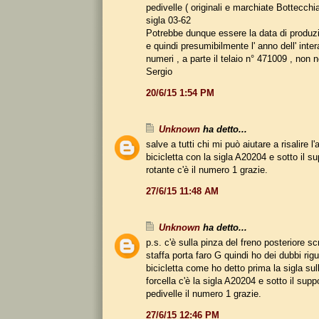
pedivelle ( originali e marchiate Bottecchia
sigla 03-62
Potrebbe dunque essere la data di produzi
e quindi presumibilmente l' anno dell' intera 
numeri , a parte il telaio n° 471009 , non n
Sergio
20/6/15 1:54 PM
Unknown
ha detto...
salve a tutti chi mi può aiutare a risalire l
bicicletta con la sigla A20204 e sotto il s
rotante c'è il numero 1 grazie.
27/6/15 11:48 AM
Unknown
ha detto...
p.s. c'è sulla pinza del freno posteriore sc
staffa porta faro G quindi ho dei dubbi rig
bicicletta come ho detto prima la sigla sull
forcella c'è la sigla A20204 e sotto il supp
pedivelle il numero 1 grazie.
27/6/15 12:46 PM