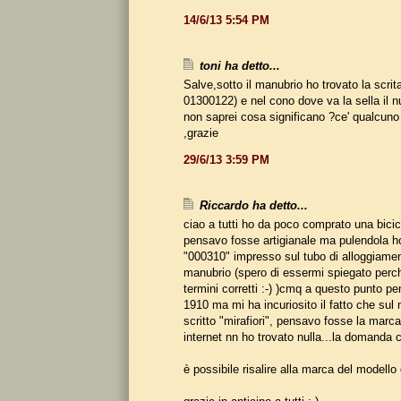
14/6/13 5:54 PM
toni ha detto...
Salve,sotto il manubrio ho trovato la scrit
01300122) e nel cono dove va la sella il
non saprei cosa significano ?ce' qualcuno
,grazie
29/6/13 3:59 PM
Riccardo ha detto...
ciao a tutti ho da poco comprato una bicicle
pensavo fosse artigianale ma pulendola ho
"000310" impresso sul tubo di alloggiament
manubrio (spero di essermi spiegato perc
termini corretti :-) )cmq a questo punto pe
1910 ma mi ha incuriosito il fatto che sul 
scritto "mirafiori", pensavo fosse la mar
internet nn ho trovato nulla...la domanda 
è possibile risalire alla marca del modello