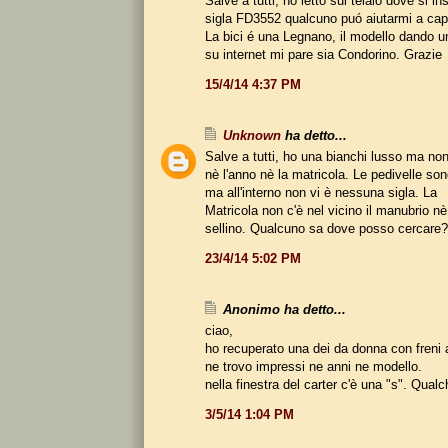
Salve a tutti, ho letto sul telaio dove si ins
sigla FD3552 qualcuno puó aiutarmi a cap
La bici é una Legnano, il modello dando u
su internet mi pare sia Condorino. Grazie
15/4/14 4:37 PM
Unknown
ha detto...
Salve a tutti, ho una bianchi lusso ma non
nè l'anno nè la matricola. Le pedivelle so
ma all'interno non vi è nessuna sigla. La
Matricola non c'è nel vicino il manubrio nè
sellino. Qualcuno sa dove posso cercare?
23/4/14 5:02 PM
Anonimo ha detto...
ciao,
ho recuperato una dei da donna con freni
ne trovo impressi ne anni ne modello.
nella finestra del carter c'è una "s". Qual
3/5/14 1:04 PM