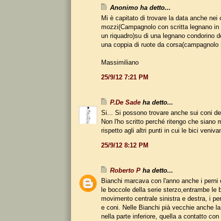
Anonimo ha detto...
Mi è capitato di trovare la data anche nei 
mozzi(Campagnolo con scritta legnano in
un riquadro)su di una legnano condorino d
una coppia di ruote da corsa(campagnolo r
Massimiliano
25/9/12 7:21 PM
P.De Sade
ha detto...
Si... Si possono trovare anche sui coni de
Non l'ho scritto perché ritengo che siano 
rispetto agli altri punti in cui le bici veni
25/9/12 8:12 PM
Roberto P
ha detto...
Bianchi marcava con l'anno anche i perni d
le boccole della serie sterzo,entrambe le 
movimento centrale sinistra e destra, i pe
e coni. Nelle Bianchi pià vecchie anche la 
nella parte inferiore, quella a contatto con