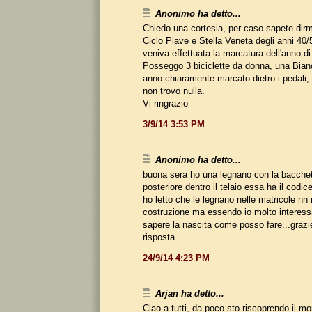
Anonimo ha detto...
Chiedo una cortesia, per caso sapete dirmi
Ciclo Piave e Stella Veneta degli anni 40/
veniva effettuata la marcatura dell'anno d
Posseggo 3 biciclette da donna, una Bian
anno chiaramente marcato dietro i pedali, 
non trovo nulla.
Vi ringrazio
3/9/14 3:53 PM
Anonimo ha detto...
buona sera ho una legnano con la bacchet
posteriore dentro il telaio essa ha il cod
ho letto che le legnano nelle matricole nn r
costruzione ma essendo io molto interessa
sapere la nascita come posso fare...grazi
risposta
24/9/14 4:23 PM
Arjan ha detto...
Ciao a tutti, da poco sto riscoprendo il mo