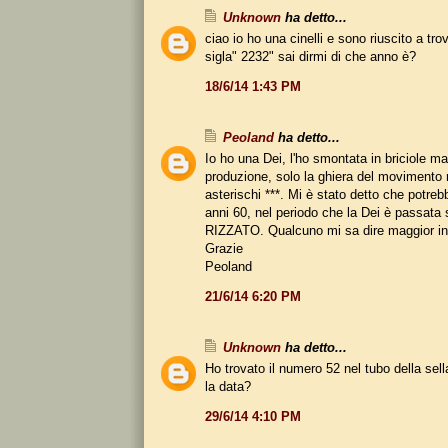
Unknown
ha detto...
ciao io ho una cinelli e sono riuscito a trov
sigla" 2232" sai dirmi di che anno è?
18/6/14 1:43 PM
Peoland
ha detto...
Io ho una Dei, l'ho smontata in briciole m
produzione, solo la ghiera del movimento
asterischi ***. Mi è stato detto che potrebb
anni 60, nel periodo che la Dei è passata s
RIZZATO. Qualcuno mi sa dire maggior in
Grazie
Peoland
21/6/14 6:20 PM
Unknown
ha detto...
Ho trovato il numero 52 nel tubo della sel
la data?
29/6/14 4:10 PM