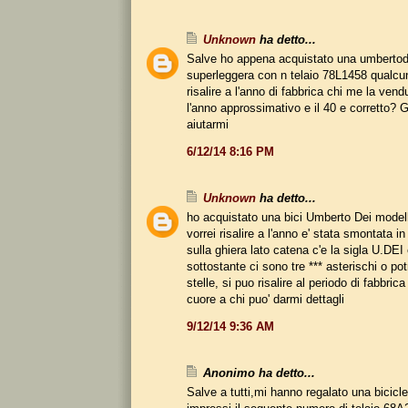
Unknown
ha detto...
Salve ho appena acquistato una umbertod
superleggera con n telaio 78L1458 qualc
risalire a l'anno di fabbrica chi me la ven
l'anno approssimativo e il 40 e corretto? 
aiutarmi
6/12/14 8:16 PM
Unknown
ha detto...
ho acquistato una bici Umberto Dei model
vorrei risalire a l'anno e' stata smontata i
sulla ghiera lato catena c'e la sigla U.DEI 
sottostante ci sono tre *** asterischi o po
stelle, si puo risalire al periodo di fabbrica
cuore a chi puo' darmi dettagli
9/12/14 9:36 AM
Anonimo ha detto...
Salve a tutti,mi hanno regalato una bicicl