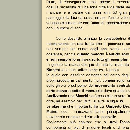
l'auto, di conseguenza crolla anche il mercato
così la necessità di una forte tutela da parte de
mancare e a partire dai primi anni 60 gran p
passeggio (la bici da corsa rimane l'unico veloc
vengono più marcate con l'anno di fabbricazion
con il numero di serie.
Come descritto all'inizio la consuetudine di
fabbricazione era una tutela che si ponevano so
non sempre nel corso degli anni venne fatto
costanza, per cui
questo metodo è valido solo
e non sempre lo si trova su tutti gli esemplari
.
In genere la marca che più di tutte ha marcato l
Bianchi
(e le sue sottomarche es: Touring)
la quale con assoluta costanza nel corso degli
propri prodotti in vari punti, i più comuni sono: d
sulle ghiere e sul perno del
movimento central
serie sterzo
e
sotto il manubrio
dove si attacca
Analizzando una Bianchi sarà possibile trovare l'a
cifre, ad esempio per 1935 si avrà la sigla
35
.
Le altre marche importanti, fra cui
Umberto Dei
Maino
, ecc... marcavano l'anno principalment
movimento centrale e dietro alle pedivelle.
Ovviamente può capitare che si trovi l'ann
componenti di bici di marche locali o di bla