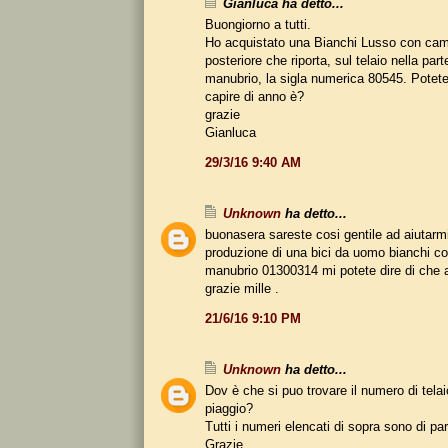
Gianluca ha detto...
Buongiorno a tutti.
Ho acquistato una Bianchi Lusso con ca
posteriore che riporta, sul telaio nella parte
manubrio, la sigla numerica 80545. Potete
capire di anno è?
grazie
Gianluca
29/3/16 9:40 AM
Unknown
ha detto...
buonasera sareste cosi gentile ad aiutarmi 
produzione di una bici da uomo bianchi con
manubrio 01300314 mi potete dire di che 
grazie mille .
21/6/16 9:10 PM
Unknown
ha detto...
Dov è che si puo trovare il numero di telai
piaggio?
Tutti i numeri elencati di sopra sono di parti
Grazie