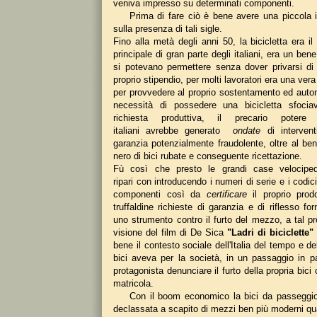
veniva impresso su determinati componenti.
Prima di fare ciò è bene avere una piccola in
sulla presenza di tali sigle.
Fino alla metà degli anni 50, la bicicletta era i
principale di gran parte degli italiani, era un ben
si potevano permettere senza dover privarsi di 
proprio stipendio, per molti lavoratori era una ver
per provvedere al proprio sostentamento ed auto
necessità di possedere una bicicletta sfoci
richiesta produttiva, il precario potere
italiani avrebbe generato
ondate
di intervent
garanzia potenzialmente fraudolente, oltre al be
nero di bici rubate e conseguente ricettazione.
Fù così che presto le grandi case velociped
ripari con introducendo i numeri di serie e i codic
componenti così da
certificare
il proprio prod
truffaldine richieste di garanzia e di riflesso for
uno strumento contro il furto del mezzo, a tal pr
visione del film di De Sica
"Ladri di biciclette"
bene il contesto sociale dell'Italia del tempo e de
bici aveva per la società, in un passaggio in pa
protagonista denunciare il furto della propria bici
matricola.
Con il boom economico la bici da passeggio 
declassata a scapito di mezzi ben più moderni qua