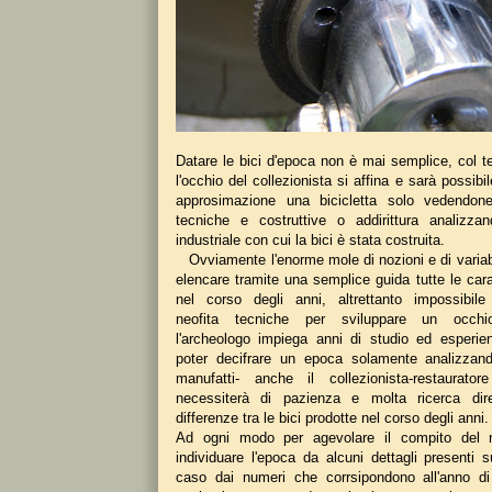
Datare le bici d'epoca non è mai semplice, col t
l'occhio del collezionista si affina e sarà possib
approsimazione una bicicletta solo vedendone 
tecniche e costruttive o addirittura analizza
industriale con cui la bici è stata costruita.
Ovviamente l'enorme mole di nozioni e di variabi
elencare tramite una semplice guida tutte le carat
nel corso degli anni, altrettanto impossibile
neofita tecniche per sviluppare un occh
l'archeologo impiega anni di studio ed esperi
poter decifrare un epoca solamente analizzand
manufatti- anche il collezionista-restaurato
necessiterà di pazienza e molta ricerca dir
differenze tra le bici prodotte nel corso degli anni.
Ad ogni modo per agevolare il compito del n
individuare l'epoca da alcuni dettagli presenti s
caso dai numeri che corrsipondono all'anno di