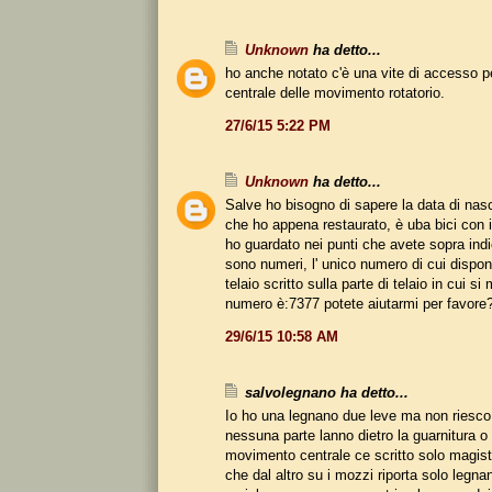
Unknown
ha detto...
ho anche notato c'è una vite di accesso per
centrale delle movimento rotatorio.
27/6/15 5:22 PM
Unknown
ha detto...
Salve ho bisogno di sapere la data di nasc
che ho appena restaurato, è uba bici con i
ho guardato nei punti che avete sopra ind
sono numeri, l' unico numero di cui dispon
telaio scritto sulla parte di telaio in cui si 
numero è:7377 potete aiutarmi per favore
29/6/15 10:58 AM
salvolegnano ha detto...
Io ho una legnano due leve ma non riesco
nessuna parte lanno dietro la guarnitura o
movimento centrale ce scritto solo magistr
che dal altro su i mozzi riporta solo legna