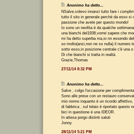
Anonimo ha detto...
NSalve,volevo innanzi tutto fare i complime
tutto il sito in generale perché da esso si 
passione che avete per questo mondo!
Io sono un neofita è da qualche settiman
una bianchi del1938,vorrei sapere che mode
mi ha detto superba ma,io nn essendo del
so molto(anzi,non ne so nulla) il numero t
sotto esso,in posizione centrale c'è una o
Di che bianchi si tratta in realtà.
Grazie,Thomas
27/11/14 8:32 PM
Anonimo ha detto...
Salve , colgo l'occasione per complimentarv
Sono alle prese con un restauro conservati
mio nonno inquanto è un ricordo affettivo, 
di fabbrica , sul telaio è riportato questo
bici in questione è una IDEOR.
In attesa porgo distinti saluti
Jonny
28/11/14 5:21 PM