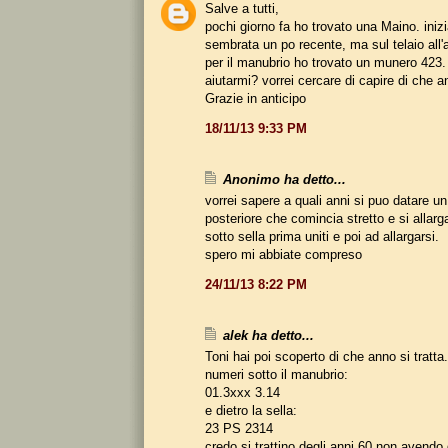
Salve a tutti,
pochi giorno fa ho trovato una Maino. iniz
sembrata un po recente, ma sul telaio all'
per il manubrio ho trovato un munero 423.
aiutarmi? vorrei cercare di capire di che a
Grazie in anticipo
18/11/13 9:33 PM
Anonimo ha detto...
vorrei sapere a quali anni si puo datare un 
posteriore che comincia stretto e si allarg
sotto sella prima uniti e poi ad allargarsi.
spero mi abbiate compreso
24/11/13 8:22 PM
alek ha detto...
Toni hai poi scoperto di che anno si tratta
numeri sotto il manubrio:
01.3xxx 3.14
e dietro la sella:
23 PS 2314
credo si trattino degli anni 60 non avendo