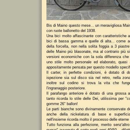
Bis di Maino questo mese... un meravigliosa Ma
con ruote ballonetto del 1938.
Una bici molto affascinante con caratteristiche 
bici di bassa gamma e quelle di alta... come a
della forcella, non nella solita foggia a 3 piastr
delle Maino più blasonate, ma al contrario più sim
versioni economiche con la sola differenza che
uno stile molto personale ed elaborato, quasi 
appositamente pensata per questo modello specif
Il carter, in perfette condizioni, è dotato di d
ispezione sia sul disco sia nel retro, nella zona
inoltre sul codino si trova la vita che fun
l'ingranaggio posteriore.
Il parafango anteriore è dotato di una grossa 
tanto ricorda lo stile delle Dei, utilissima per "
gomme 26" ballon!
Le parti bianche sono divinamente conservate d
anche della nickelatura di base e superfici
nell'insieme ricorda molto il processo delle etern
Tutto funziona alla perfezione, merito senz'altr
nuovo" avvenuta di certo negli anni 40/50... difatt