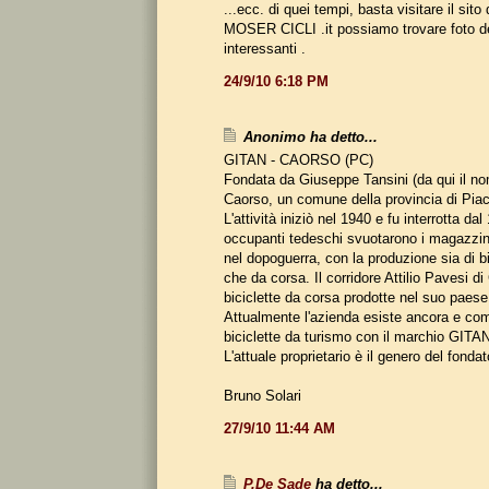
...ecc. di quei tempi, basta visitare il sito
MOSER CICLI .it possiamo trovare foto d
interessanti .
24/9/10 6:18 PM
Anonimo ha detto...
GITAN - CAORSO (PC)
Fondata da Giuseppe Tansini (da qui il 
Caorso, un comune della provincia di Pia
L'attività iniziò nel 1940 e fu interrotta dal
occupanti tedeschi svuotarono i magazzini).
nel dopoguerra, con la produzione sia di b
che da corsa. Il corridore Attilio Pavesi di
biciclette da corsa prodotte nel suo paese
Attualmente l'azienda esiste ancora e co
biciclette da turismo con il marchio GITA
L'attuale proprietario è il genero del fondat
Bruno Solari
27/9/10 11:44 AM
P.De Sade
ha detto...