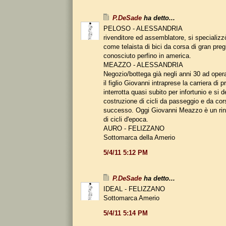
P.DeSade
ha detto...
PELOSO - ALESSANDRIA
rivenditore ed assemblatore, si specializz
come telaista di bici da corsa di gran pre
conosciuto perfino in america.
MEAZZO - ALESSANDRIA
Negozio/bottega già negli anni 30 ad oper
il figlio Giovanni intraprese la carriera di p
interrotta quasi subito per infortunio e si d
costruzione di cicli da passeggio e da co
successo. Oggi Giovanni Meazzo è un rin
di cicli d'epoca.
AURO - FELIZZANO
Sottomarca della Amerio
5/4/11 5:12 PM
P.DeSade
ha detto...
IDEAL - FELIZZANO
Sottomarca Amerio
5/4/11 5:14 PM