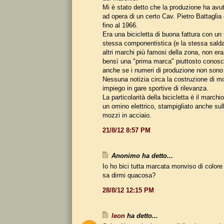
Mi è stato detto che la produzione ha avuto
ad opera di un certo Cav. Pietro Battaglia
fino al 1966.
Era una bicicletta di buona fattura con un
stessa componentistica (e la stessa sald
altri marchi più famosi della zona, non e
bensì una "prima marca" piuttosto conosci
anche se i numeri di produzione non sono m
Nessuna notizia circa la costruzione di mo
impiego in gare sportive di rilevanza.
La particolarità della bicicletta è il march
un omino elettrico, stampigliato anche sull
mozzi in acciaio.
21/8/12 8:57 PM
Anonimo ha detto...
Io ho bici tutta marcata monviso di color
sa dirmi quacosa?
28/8/12 12:15 PM
leon
ha detto...