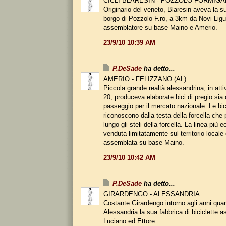
CICLI BLARESIN - POZZOLO FORMIG
Originario del veneto, Blaresin aveva la s
borgo di Pozzolo F.ro, a 3km da Novi Ligur
assemblatore su base Maino e Amerio.
23/9/10 10:39 AM
P.DeSade
ha detto...
AMERIO - FELIZZANO (AL)
Piccola grande realtà alessandrina, in attiv
20, produceva elaborate bici di pregio sia
passeggio per il mercato nazionale. Le bic
riconoscono dalla testa della forcella che
lungo gli steli della forcella. La linea più
venduta limitatamente sul territorio local
assemblata su base Maino.
23/9/10 10:42 AM
P.DeSade
ha detto...
GIRARDENGO - ALESSANDRIA
Costante Girardengo intorno agli anni qua
Alessandria la sua fabbrica di biciclette as
Luciano ed Ettore.