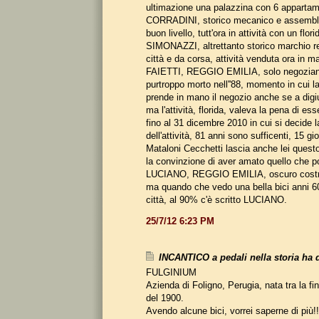
ultimazione una palazzina con 6 appartam
CORRADINI, storico mecanico e assembla
buon livello, tutt'ora in attività con un flor
SIMONAZZI, altrettanto storico marchio re
città e da corsa, attività venduta ora in ma
FAIETTI, REGGIO EMILIA, solo negoziante 
purtroppo morto nell''88, momento in cui l
prende in mano il negozio anche se a digiu
ma l'attività, florida, valeva la pena di ess
fino al 31 dicembre 2010 in cui si decide 
dell'attività, 81 anni sono sufficenti, 15 g
Mataloni Cecchetti lascia anche lei ques
la convinzione di aver amato quello che 
LUCIANO, REGGIO EMILIA, oscuro costru
ma quando che vedo una bella bici anni 60
città, al 90% c'è scritto LUCIANO.
25/7/12 6:23 PM
INCANTICO a pedali nella storia ha d
FULGINIUM
Azienda di Foligno, Perugia, nata tra la fin
del 1900.
Avendo alcune bici, vorrei saperne di più!!