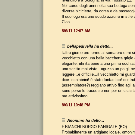
rivenditore a Bologna, in via Fossato 21.
Nel corso degli anni nella sua bottega so
diverse biciclette, da corsa e da passeggi
Il suo logo era uno scudo azzurro in stile
Ciao
8/6/11 12:07 AM
bellapedivella ha detto...
l'altro giorno ero fermo al semaforo e mi s
vecchietto con una bella bacchetta grigio 
elegante, rifinita bene a una prima occhiat
una scritta mai vista...aguzzo un po gli oc
leggere...è difficile...il vecchietto mi guar
dice: scalabrini! è stato fantastico! costru
(assemblatore?) reggiano attivo fino agli a
sono perse le tracce se non per un ciclist
ma attivissimo
8/6/11 10:48 PM
Anonimo ha detto...
F.BIANCHI-BORGO PANIGALE (BO)
Probabilmente un artigiano locale, omoni