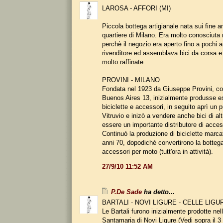
LAROSA - AFFORI (MI)
Piccola bottega artigianale nata sui fine a
quartiere di Milano. Era molto conosciuta
perchè il negozio era aperto fino a pochi a
rivenditore ed assemblava bici da corsa 
molto raffinate
PROVINI - MILANO
Fondata nel 1923 da Giuseppe Provini, co
Buenos Aires 13, inizialmente produsse 
biciclette e accessori, in seguito aprì un 
Vitruvio e inizò a vendere anche bici di alt
essere un importante distributore di acces
Continuò la produzione di biciclette marcat
anni 70, dopodichè convertirono la bottega 
accessori per moto (tutt'ora in attività).
27/9/10 11:52 AM
P.De Sade
ha detto...
BARTALI - NOVI LIGURE - CELLE LIGU
Le Bartali furono inizialmente prodotte nelle
Santamaria di Novi Ligure (Vedi sopra il