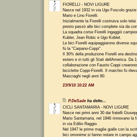
FIORELLI - NOVI LIGURE
Nasce nel 1932 in via Ugo Foscolo grazie a
Mario e Lino Fiorelli.
Inizialmente la Fiorelli costruiva solo tela
presto passò alle bici complete sia da cor
La squadra corse Fiorelli ingaggiò campi
Kubler, Jean Robic e Ugo Koblet.
Le bici Fiorelli equipaggiarono diverse squ
fù la "Carpano-Coppi".
Il 30% della produzione Fiorelli era destin
estero e in tutti gli Stati dellAmerica. Da 
collaborazione con Fausto Coppi crearono 
biciclette Coppi-Fiorelli. Il marchio fù rilev
Masciaghi negli anni 80.
23/9/10 10:22 AM
P.DeSade
ha detto...
CICLI SANTAMARIA - NOVI LIGURE
Nasce nei primi anni 30 dai fratelli Giusep
Mario Santamaria, nel 1946 rinnovano la f
in via Edilio Raggio.
Nel 1947 le prime maglie gialle con la scr
bici omonime si fanno notare in campo ag