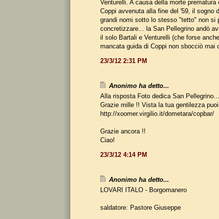
Venturelli. A causa della morte prematura
Coppi avvenuta alla fine del '59, il sogno 
grandi nomi sotto lo stesso "tetto" non si 
concretizzare... la San Pellegrino andò 
il solo Bartali e Venturelli (che forse anch
mancata guida di Coppi non sbocciò mai
23/3/12 2:31 PM
Anonimo ha detto...
Alla risposta Foto dedica San Pellegrino..
Grazie mille !! Vista la tua gentilezza puoi
http://xoomer.virgilio.it/dometara/copbar/
Grazie ancora !!
Ciao!
23/3/12 4:14 PM
Anonimo ha detto...
LOVARI ITALO - Borgomanero
saldatore: Pastore Giuseppe