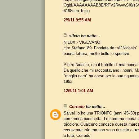
OgbI/AAAAAAAAB8E/RPV2RwvwSI0/s64
6198ceb_b.jpg
2/9/11 9:55 AM
silvio ha detto...
NILUX - VIGEVANO
cito Stefano '89: Fondata da tal "Nidasio" r
buona fattura, molto belle le sportive.
Pietro Nidasio, era il fratello di mia nonna.
Da quello che mi raccontavano i nonni, M
"maglia nera" ha corso per la sua squadra, 
1953.
12/9/11 1:01 AM
Corrado
ha detto...
Salve! Io ho una TRIONFO (anni '45-'50)
con freni a bacchetta. Lo stemma riporat 
tricolore. Qualcuno conosce questa marc
recuperare info ma non sono riuscito a tro
a tutti, Corrado