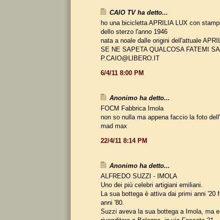
CAIO TV ha detto...
ho una bicicletta APRILIA LUX con stampi
dello sterzo l'anno 1946
nata a noale dalle origini dell'attuale A
SE NE SAPETA QUALCOSA FATEMI S
P.CAIO@LIBERO.IT
6/4/11 8:00 PM
Anonimo ha detto...
FOCM Fabbrica Imola
non so nulla ma appena faccio la foto dell
mad max
22/4/11 8:14 PM
Anonimo ha detto...
ALFREDO SUZZI - IMOLA
Uno dei più celebri artigiani emiliani.
La sua bottega è attiva dai primi anni '20 fi
anni '80.
Suzzi aveva la sua bottega a Imola, ma 