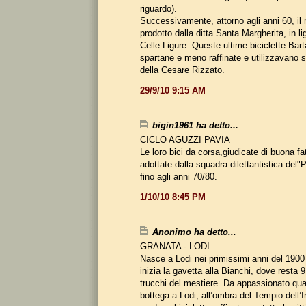
riguardo).
Successivamente, attorno agli anni 60, il
prodotto dalla ditta Santa Margherita, in li
Celle Ligure. Queste ultime biciclette Bart
spartane e meno raffinate e utilizzavano so
della Cesare Rizzato.
29/9/10 9:15 AM
bigin1961 ha detto...
CICLO AGUZZI PAVIA
Le loro bici da corsa,giudicate di buona fa
adottate dalla squadra dilettantistica 
fino agli anni 70/80.
1/10/10 8:45 PM
Anonimo ha detto...
GRANATA - LODI
Nasce a Lodi nei primissimi anni del 190
inizia la gavetta alla Bianchi, dove resta 
trucchi del mestiere. Da appassionato qua
bottega a Lodi, all’ombra del Tempio dell’