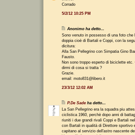
Corrado
5/2/12 10:25 PM
Anonimo ha detto...
Sono venuto in possesso di una foto che
doppia cioè di Bartali e Coppi, con la seg
dicitura:
Alla San Pellegrino con Simpatia Gino Bar
Fausto.
Non sono troppo esperto di biciclette etc
dirmi di cosa si tratta ?
Grazie.
email: moto831@libero.it
23/3/12 12:02 AM
P.De Sade
ha detto...
La San Pellegrino era la squadra piu attes
ciclistica 1960, perchè dopo anni di battag
riuniti i due grandi rivali Coppi e Bartali n
con Bartali in qualità di Direttore sportivo
capitano al servizio dell'astro nascente 