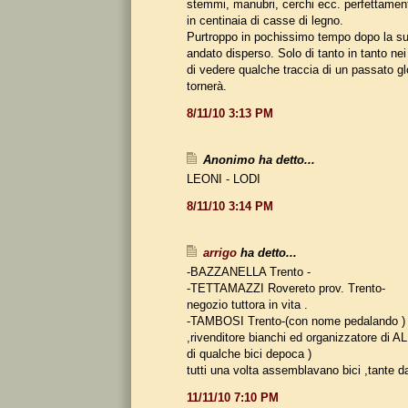
stemmi, manubri, cerchi ecc. perfettamente
in centinaia di casse di legno.
Purtroppo in pochissimo tempo dopo la su
andato disperso. Solo di tanto in tanto nei
di vedere qualche traccia di un passato g
tornerà.
8/11/10 3:13 PM
Anonimo ha detto...
LEONI - LODI
8/11/10 3:14 PM
arrigo
ha detto...
-BAZZANELLA Trento -
-TETTAMAZZI Rovereto prov. Trento-
negozio tuttora in vita .
-TAMBOSI Trento-(con nome pedalando ) t
,rivenditore bianchi ed organizzatore di 
di qualche bici depoca )
tutti una volta assemblavano bici ,tante d
11/11/10 7:10 PM