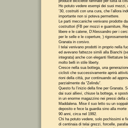
produce biciclette raffinate per tutta la cit
Ho potuto vedere esempi dei suoi mezzi, de
’30, costruiti con una cura, che l’allora ind
importante non si poteva permettere.
Le parti meccaniche venivano prodotte da 
costruttori (FB per mozzi e guarniture, Reg
libere e le catene, D’Alessandro per i cerc
per le selle e le coperture, ) rigorosament
Granata in corsivo.
I telai venivano prodotti in proprio nella fu
ed avevano fattezze simili alla Bianchi (se
integrata) anche con eleganti filettature bi
molto belli in stile liberty.
Cresce nella sua bottega, una generazion
ciclisti che successivamente aprirà attività
rioni della città, pur continuando ad appro
parzialmente da “Zelindu”.
Questo fu l’inizio della fine per Granata. S
dai suoi allievi, chiuse la bottega, e spostò
in un enorme magazzino nei pressi della c
Maddalena. Mise il suo letto su un soppalc
deposito e fece la guardia sino alla morte 
90 anni, circa nel 1992.
Chi ha potuto vedere, solo pochissimi e fi
di centinaia di telai grezzi, forcelle, paraf