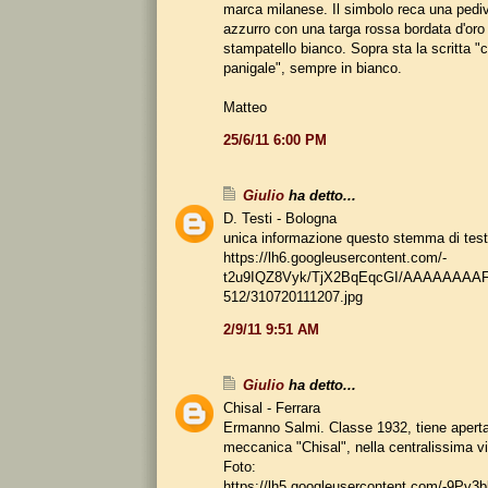
marca milanese. Il simbolo reca una pedi
azzurro con una targa rossa bordata d'oro
stampatello bianco. Sopra sta la scritta "c
panigale", sempre in bianco.
Matteo
25/6/11 6:00 PM
Giulio
ha detto...
D. Testi - Bologna
unica informazione questo stemma di test
https://lh6.googleusercontent.com/-
t2u9IQZ8Vyk/TjX2BqEqcGI/AAAAAAAAF
512/310720111207.jpg
2/9/11 9:51 AM
Giulio
ha detto...
Chisal - Ferrara
Ermanno Salmi. Classe 1932, tiene aperta 
meccanica "Chisal", nella centralissima v
Foto:
https://lh5.googleusercontent.com/-9P