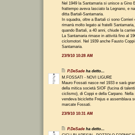
Nel 1949 la Santamaria si unisce a Gino Ba
frattempo aveva lasciato la Legnano, e n
ditta Bartali-Santamaria.
In squadra, oltre a Bartali ci sono Corrieri
rimarrà molto legato ai fratelli Santamaria,
quando Bartali, a 40 anni, chiude la carrie
La Santamaria rimase in attività fino al 19
ciclomotori. Nel 1939 anche Fausto Coppi
Santamaria.
23/9/10 10:28 AM
P.DeSade
ha detto...
M.FOSSATI - NOVI LIGURE
Mauro Fossati nasce nel 1933 e sarà gr
della mitica società SIOF (fucina di talenti
ciclismo), di Coppi e della Carpano. Nella
vendeva biciclette Frejus e assemblava s
marcate Fossati.
23/9/10 10:31 AM
P.DeSade
ha detto...