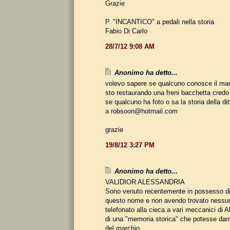
Grazie
P. "INCANTICO" a pedali nella storia
Fabio Di Carlo
28/7/12 9:08 AM
Anonimo ha detto...
volevo sapere se qualcuno conosce il m
sto restaurando una freni bacchetta credo
se qualcuno ha foto o sa la storia della di
a robsoon@hotmail.com
grazie
19/8/12 3:27 PM
Anonimo ha detto...
VALIDIOR ALESSANDRIA
Sono venuto recentemente in possesso di 
questo nome e non avendo trovato nessuna
telefonato alla cieca a vari meccanici di A
di una "memoria storica" che potesse darmi
del marchio.