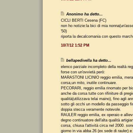
Anonimo ha detto...
CICLI BERTI Cesena (FC)
non ho notizie:la bici di mia nonna(un'ass
'50)
riporta la decalcomania con questo march
10/7/12 1:52 PM
bellapedivella ha detto...
elenco parziale incompleto della realtà re
forse con un'ovvietà però:
MARASTONI LICINIO reggio emilia, meravi
corsa,un mito, inutile continuare.
PECORARI, reggio emilia rinomato per bic
anche da corsa tutte con rifiniture di pregi
qualità(utilizzava telai maino), fino agli a
sotto gli occhi un modello da passeggio f
doppia stecca veramente notevole.
RAULER reggio emilia, ex operaio e alliev
degno continuatore dell'alta qualità artigia
corsa, chiusa l'attività circa nel 2000. son
giorno in via abba 26 (ex sede di rauler) e