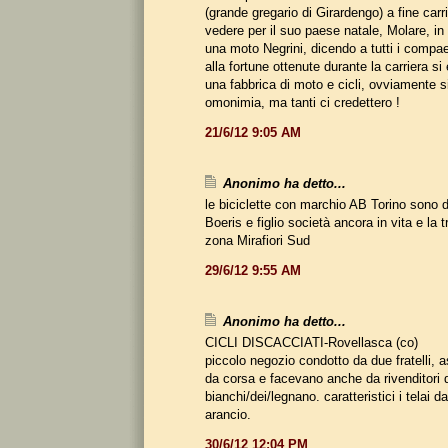
(grande gregario di Girardengo) a fine carr
vedere per il suo paese natale, Molare, in 
una moto Negrini, dicendo a tutti i compa
alla fortune ottenute durante la carriera si
una fabbrica di moto e cicli, ovviamente si
omonimia, ma tanti ci credettero !
21/6/12 9:05 AM
Anonimo ha detto...
le biciclette con marchio AB Torino sono de
Boeris e figlio società ancora in vita e la 
zona Mirafiori Sud
29/6/12 9:55 AM
Anonimo ha detto...
CICLI DISCACCIATI-Rovellasca (co)
piccolo negozio condotto da due fratelli,
da corsa e facevano anche da rivenditori
bianchi/dei/legnano. caratteristici i telai d
arancio.
30/6/12 12:04 PM