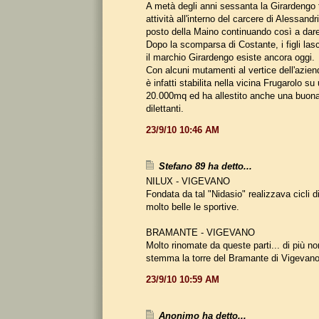
A metà degli anni sessanta la Girardengo t
attività all'interno del carcere di Alessandr
posto della Maino continuando così a dare 
Dopo la scomparsa di Costante, i figli lasc
il marchio Girardengo esiste ancora oggi.
Con alcuni mutamenti al vertice dell'azien
è infatti stabilita nella vicina Frugarolo su 
20.000mq ed ha allestito anche una buona
dilettanti.
23/9/10 10:46 AM
Stefano 89 ha detto...
NILUX - VIGEVANO
Fondata da tal "Nidasio" realizzava cicli d
molto belle le sportive.
BRAMANTE - VIGEVANO
Molto rinomate da queste parti... di più no
stemma la torre del Bramante di Vigevano
23/9/10 10:59 AM
Anonimo ha detto...