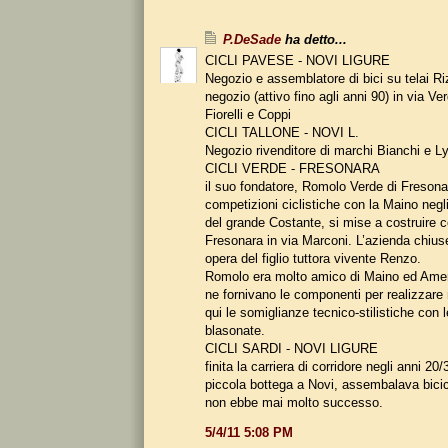
P.DeSade
ha detto...
CICLI PAVESE - NOVI LIGURE
Negozio e assemblatore di bici su telai Ri
negozio (attivo fino agli anni 90) in via Ve
Fiorelli e Coppi
CICLI TALLONE - NOVI L.
Negozio rivenditore di marchi Bianchi e L
CICLI VERDE - FRESONARA
il suo fondatore, Romolo Verde di Fresona
competizioni ciclistiche con la Maino negl
del grande Costante, si mise a costruire 
Fresonara in via Marconi. L’azienda chius
opera del figlio tuttora vivente Renzo.
Romolo era molto amico di Maino ed Amer
ne fornivano le componenti per realizzare 
qui le somiglianze tecnico-stilistiche con 
blasonate.
CICLI SARDI - NOVI LIGURE
finita la carriera di corridore negli anni 20
piccola bottega a Novi, assembalava bici
non ebbe mai molto successo.
5/4/11 5:08 PM