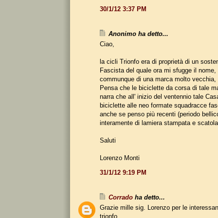
30/1/12 3:37 PM
Anonimo ha detto...
Ciao,
la cicli Trionfo era di proprietà di un soste
Fascista del quale ora mi sfugge il nome, s
communque di una marca molto vecchia, i
Pensa che le biciclette da corsa di tale m
narra che all' inizio del ventennio tale Cas
biciclette alle neo formate squadracce fas
anche se penso più recenti (periodo belli
interamente di lamiera stampata e scatola
Saluti
Lorenzo Monti
31/1/12 9:19 PM
Corrado
ha detto...
Grazie mille sig. Lorenzo per le interessan
trionfo.