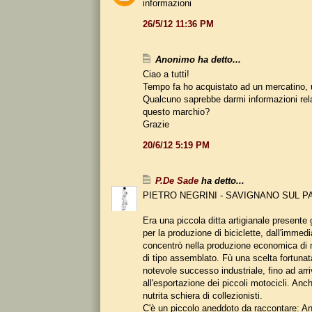
informazioni
26/5/12 11:36 PM
Anonimo ha detto...
Ciao a tutti!
Tempo fa ho acquistato ad un mercatino, u
Qualcuno saprebbe darmi informazioni rel
questo marchio?
Grazie
20/6/12 5:19 PM
P.De Sade
ha detto...
PIETRO NEGRINI - SAVIGNANO SUL P
Era una piccola ditta artigianale presente 
per la produzione di biciclette, dall'immed
concentrò nella produzione economica di 
di tipo assemblato. Fù una scelta fortuna
notevole successo industriale, fino ad arr
all'esportazione dei piccoli motocicli. Anc
nutrita schiera di collezionisti.
C'è un piccolo aneddoto da raccontare: An