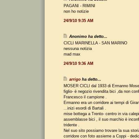
PAGANI - RIMINI
non ho notizie
24/9/10 9:35 AM
Anonimo ha detto...
CICLI MARINELLA - SAN MARINO
nessuna notizia
mad max
24/9/10 9:36 AM
arrigo
ha detto...
MOSER CICLI dal 1933 di Ermanno Moser t
figlio- è negozio rivendita bici ,da non co
Francesco il campione .
Ermanno era un corridore ai tempi di Gira
...inizi esordi di Bartali .
mise bottega a Trento- centro in via calep
assemblasse bici , il suo marchio è inconf
tridente .
Nel suo sito possiamo trovare la sua stori
corridore con foto assieme a Coppi - dedi