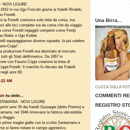
 - NOVI LIGURE
1932 in via Ugo Foscolo grazie ai fratelli Rinaldo,
o Fiorelli.
e la Fiorelli costruiva solo telai da corsa, ma
Una Birra...
sò alle bici complete sia da corsa che da viaggio.
 corse Fiorelli ingaggiò campioni come Ferdy
an Robic e Ugo Koblet.
orelli equipaggiarono diverse squadre, la più celebre
pano-Coppi".
la produzione Fiorelli era destinato al mercato
 tutti gli Stati dellAmerica. Da 1957 in
ione con Fausto Coppi crearono la linea di
Coppi-Fiorelli. Il marchio fù rilevato dai Fratelli
negli anni 80.
0:22 AM
CLICCA SULLA FO
COMMENTI RE
ade
ha detto...
NTAMARIA - NOVI LIGURE
REGISTRO STO
primi anni 30 dai fratelli Giuseppe (detto Pierino) e
amaria, nel 1946 rinnovano la fabrica ubicandola
io Raggio.
e prime maglie gialle con la scritta Santamaria e
me si fanno notare in campo agonistico.