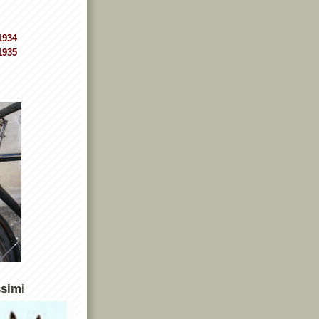
1934
1935
ssimi