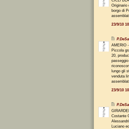
CICLI B
Originario
borgo di P
assemblat
23/9/10 1
P.DeS
AMERIO -
Piccola gra
20, produc
passeggio 
riconoscon
lungo gli s
venduta li
assemblat
23/9/10 1
P.DeS
GIRARDE
Costante G
Alessandria
Luciano ed