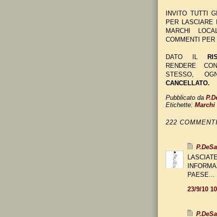
INVITO TUTTI 
PER LASCIARE
MARCHI LOCA
COMMENTI PER 
DATO IL
RI
RENDERE CON
STESSO, O
CANCELLATO.
Pubblicato da
P.D
Etichette:
Marchi 
222 COMMENTI
P.DeS
LASCIATE
INFORMA
PAESE...
23/9/10 1
P.DeS