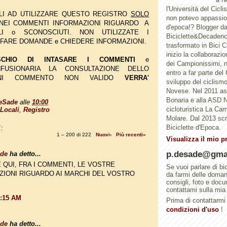
l'Università del Cicl
GLI AD UTILIZZARE QUESTO REGISTRO
SOLO
non potevo appassion
 NEI COMMENTI INFORMAZIONI RIGUARDO A
d'epoca!? Blogger d
LI o SCONOSCIUTI. NON UTILIZZATE I
Biciclette&Decadenc
FARE DOMANDE e CHIEDERE INFORMAZIONI.
trasformato in Bici 
inizio la collaborazi
SCHIO DI INTASARE I COMMENTI
e
dei Campionissimi, n
FUSIONARIA LA CONSULTAZIONE DELLO
entro a far parte del
GNI COMMENTO NON VALIDO
VERRA'
sviluppo del ciclismo 
Novese. Nel 2011 a
Bonaria e alla ASD N
eSade
alle
10:00
cicloturistica La Ca
Locali
,
Registro
Molare. Dal 2013 scri
Biciclette d'Epoca.
:
1 – 200 di 222
Nuovi›
Più recenti»
Visualizza il mio p
p.desade@gma
ade
ha detto...
 QUI, FRA I COMMENTI, LE VOSTRE
Se vuoi parlare di bi
ZIONI RIGUARDO AI MARCHI DEL VOSTRO
da farmi delle doma
consigli, foto e doc
contattami sulla mia
0:15 AM
Prima di contattarmi 
condizioni d'uso
!
ade
ha detto...