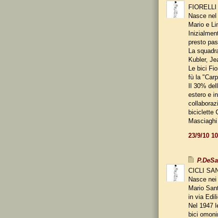
FIORELLI
Nasce nel 
Mario e Lin
Inizialment
presto pas
La squadra
Kubler, Je
Le bici Fi
fù la "Car
Il 30% del
estero e in
collaboraz
biciclette 
Masciaghi 
23/9/10 1
P.DeS
CICLI SA
Nasce nei 
Mario Sant
in via Edil
Nel 1947 l
bici omoni