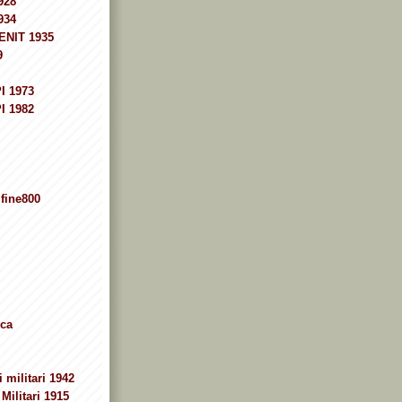
928
934
ENIT 1935
9
I 1973
I 1982
fine800
ca
 militari 1942
Militari 1915