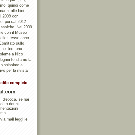
ismo, quindi come
armi alle bici
al 2008 con
e, poi dal 2012
Classiche. Nel 2009
one con il Museo
ello stesso anno
 Comitato sullo
nel territorio
ssieme a Nico
egrini fondiamo la
mpionissima a
vo per la rivista
rofilo completo
il.com
ci d'epoca, se hai
nde o darmi
umentazioni
 mail.
via mail leggi le