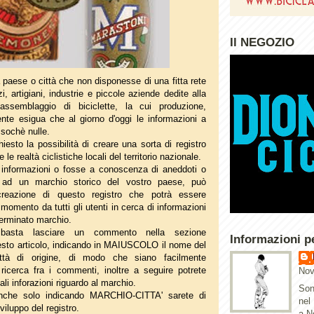
Il NEGOZIO
ra paese o città che non disponesse di una fitta rete
i, artigiani, industrie e piccole aziende dedite alla
'assemblaggio di biciclette, la cui produzione,
nte esigua che al giorno d'oggi le informazioni a
ssochè nulle.
hiesto la possibilità di creare una sorta di registro
 le realtà ciclistiche locali del territorio nazionale.
informazioni o fosse a conoscenza di aneddoti o
o ad un marchio storico del vostro paese, può
 creazione di questo registro che potrà essere
 momento da tutti gli utenti in cerca di informazioni
terminato marchio.
e basta lasciare un commento nella sezione
Informazioni p
sto articolo, indicando in MAIUSCOLO il nome del
ttà di origine, di modo che siano facilmente
a ricerca fra i commenti, inoltre a seguire potrete
Nov
li inforazioni riguardo al marchio.
Son
anche solo indicando MARCHIO-CITTA' sarete di
nel
viluppo del registro.
a N