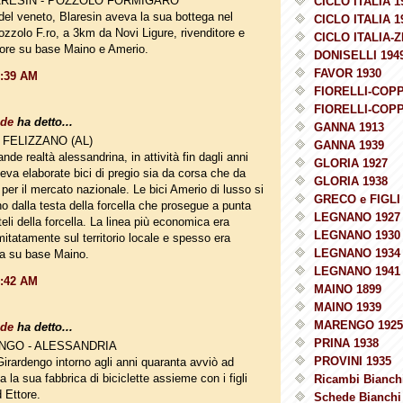
LARESIN - POZZOLO FORMIGARO
CICLO ITALIA 1
 del veneto, Blaresin aveva la sua bottega nel
CICLO ITALIA 1
ozzolo F.ro, a 3km da Novi Ligure, rivenditore e
CICLO ITALIA-Z
ore su base Maino e Amerio.
DONISELLI 194
FAVOR 1930
0:39 AM
FIORELLI-COPP
FIORELLI-COPP
ade
ha detto...
GANNA 1913
 FELIZZANO (AL)
GANNA 1939
nde realtà alessandrina, in attività fin dagli anni
GLORIA 1927
eva elaborate bici di pregio sia da corsa che da
GLORIA 1938
per il mercato nazionale. Le bici Amerio di lusso si
GRECO e FIGLI 
o dalla testa della forcella che prosegue a punta
LEGNANO 1927
teli della forcella. La linea più economica era
LEGNANO 1930
mitatamente sul territorio locale e spesso era
LEGNANO 1934
a su base Maino.
LEGNANO 1941
0:42 AM
MAINO 1899
MAINO 1939
MARENGO 1925
ade
ha detto...
PRINA 1938
NGO - ALESSANDRIA
PROVINI 1935
irardengo intorno agli anni quaranta avviò ad
 la sua fabbrica di biciclette assieme con i figli
Ricambi Bianchi
 Ettore.
Schede Bianchi 