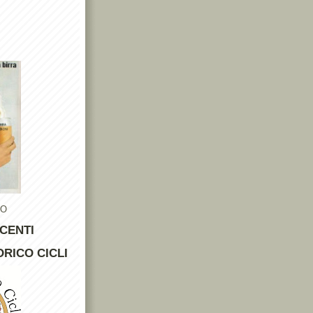
TO
CENTI
RICO CICLI