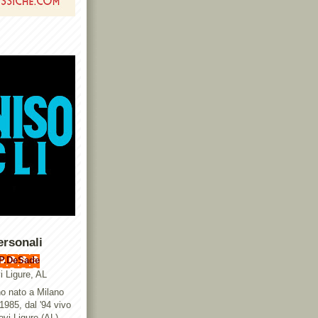
ersonali
P.DeSade
i Ligure, AL
o nato a Milano
 1985, dal '94 vivo
ovi Ligure (AL),