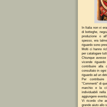
In Italia non vi e
di botteghe, negoz
produzione o all
spesso, era talme
riguardo sono pre
Molti ci hanno ric
per catalogare tutte
Chiunque avesse 
vicende riguard
contribuire alla
consultato in ogni
riguardo ad un de
Per contribuir
"Commenti" di que
marchio e la ci
individuabili nell
aggiungere eventua
Vi ricordo che 
grande aiuto allo s