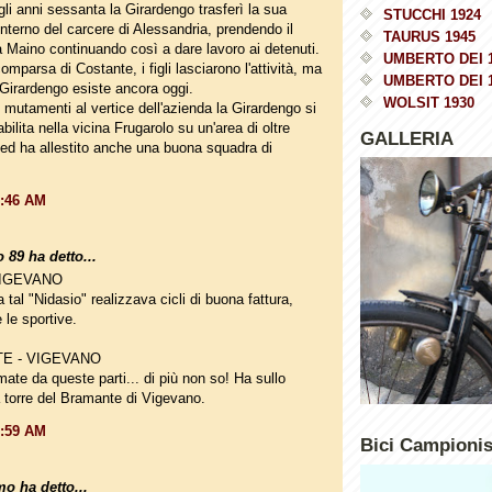
li anni sessanta la Girardengo trasferì la sua
STUCCHI 1924
l'interno del carcere di Alessandria, prendendo il
TAURUS 1945
a Maino continuando così a dare lavoro ai detenuti.
UMBERTO DEI 
mparsa di Costante, i figli lasciarono l'attività, ma
UMBERTO DEI 
 Girardengo esiste ancora oggi.
WOLSIT 1930
 mutamenti al vertice dell'azienda la Girardengo si
tabilita nella vicina Frugarolo su un'area di oltre
GALLERIA
d ha allestito anche una buona squadra di
0:46 AM
 89 ha detto...
VIGEVANO
 tal "Nidasio" realizzava cicli di buona fattura,
 le sportive.
E - VIGEVANO
mate da queste parti... di più non so! Ha sullo
torre del Bramante di Vigevano.
0:59 AM
Bici Campioni
o ha detto...