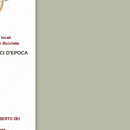
 locali
 Biciclette
CI D'EPOCA
BERTO DEI