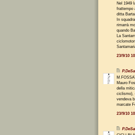
Nel 1949 l
frattempo 
ditta Bart
In squadra,
rimarrà mol
quando Bart
La Santamar
ciclomotor
Santamari
23/9/10 1
P.DeS
M.FOSSAT
Mauro Fos
della mitic
ciclismo),
vendeva bi
marcate F
23/9/10 1
P.DeS