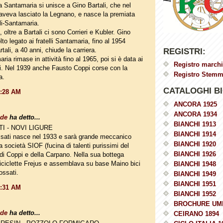
a Santamaria si unisce a Gino Bartali, che nel
aveva lasciato la Legnano, e nasce la premiata
ali-Santamaria.
 oltre a Bartali ci sono Corrieri e Kubler. Gino
to legato ai fratelli Santamaria, fino al 1954
ali, a 40 anni, chiude la carriera.
REGISTRI:
ia rimase in attività fino al 1965, poi si è data ai
Registro marchi
i. Nel 1939 anche Fausto Coppi corse con la
Registro Stemmi
a.
CATALOGHI BI
0:28 AM
ANCORA 1925
ANCORA 1934
ade
ha detto...
BIANCHI 1913
I - NOVI LIGURE
BIANCHI 1914
sati nasce nel 1933 e sarà grande meccanico
BIANCHI 1920
a società SIOF (fucina di talenti purissimi del
BIANCHI 1926
 di Coppi e della Carpano. Nella sua bottega
ciclette Frejus e assemblava su base Maino bici
BIANCHI 1948
ossati.
BIANCHI 1949
BIANCHI 1951
0:31 AM
BIANCHI 1952
BROCHURE UM
ade
ha detto...
CEIRANO 1894