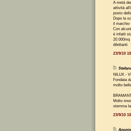
A metà deg
attività al
posto dell
Dopo la sco
il marchio
Con alcuni
è infatti s
20.000mq e
dilettanti.
23/9/10 1
Stefano
NILUX - 
Fondata da
molto belle
BRAMANT
Molto rino
stemma la 
23/9/10 1
Anonim