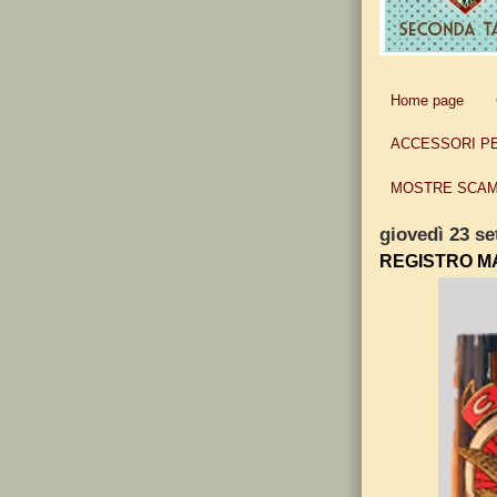
Home page
ACCESSORI P
MOSTRE SCAM
giovedì 23 s
REGISTRO M