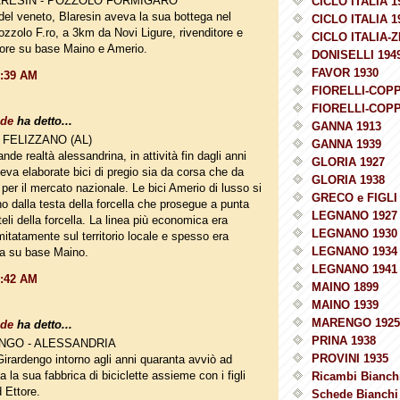
LARESIN - POZZOLO FORMIGARO
CICLO ITALIA 1
 del veneto, Blaresin aveva la sua bottega nel
CICLO ITALIA 1
ozzolo F.ro, a 3km da Novi Ligure, rivenditore e
CICLO ITALIA-Z
ore su base Maino e Amerio.
DONISELLI 194
FAVOR 1930
0:39 AM
FIORELLI-COPP
FIORELLI-COPP
ade
ha detto...
GANNA 1913
 FELIZZANO (AL)
GANNA 1939
nde realtà alessandrina, in attività fin dagli anni
GLORIA 1927
eva elaborate bici di pregio sia da corsa che da
GLORIA 1938
per il mercato nazionale. Le bici Amerio di lusso si
GRECO e FIGLI 
o dalla testa della forcella che prosegue a punta
LEGNANO 1927
teli della forcella. La linea più economica era
LEGNANO 1930
mitatamente sul territorio locale e spesso era
LEGNANO 1934
a su base Maino.
LEGNANO 1941
0:42 AM
MAINO 1899
MAINO 1939
MARENGO 1925
ade
ha detto...
PRINA 1938
NGO - ALESSANDRIA
PROVINI 1935
irardengo intorno agli anni quaranta avviò ad
 la sua fabbrica di biciclette assieme con i figli
Ricambi Bianchi
 Ettore.
Schede Bianchi 