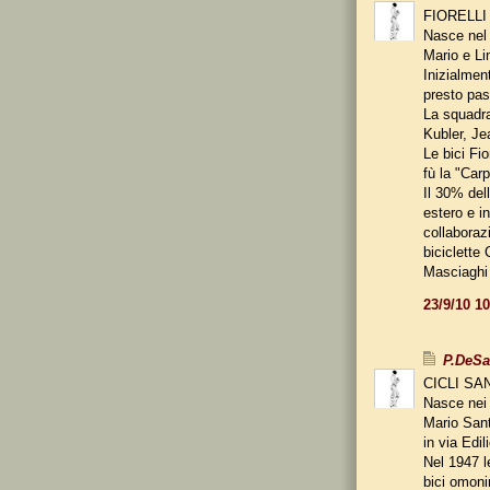
FIORELLI
Nasce nel 
Mario e Lin
Inizialment
presto pas
La squadra
Kubler, Je
Le bici Fi
fù la "Car
Il 30% del
estero e in
collaboraz
biciclette 
Masciaghi 
23/9/10 1
P.DeS
CICLI SA
Nasce nei 
Mario Sant
in via Edil
Nel 1947 l
bici omoni