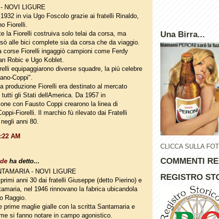
 - NOVI LIGURE
1932 in via Ugo Foscolo grazie ai fratelli Rinaldo,
o Fiorelli.
e la Fiorelli costruiva solo telai da corsa, ma
Una Birra...
sò alle bici complete sia da corsa che da viaggio.
 corse Fiorelli ingaggiò campioni come Ferdy
an Robic e Ugo Koblet.
orelli equipaggiarono diverse squadre, la più celebre
pano-Coppi".
la produzione Fiorelli era destinato al mercato
 tutti gli Stati dellAmerica. Da 1957 in
ione con Fausto Coppi crearono la linea di
Coppi-Fiorelli. Il marchio fù rilevato dai Fratelli
negli anni 80.
0:22 AM
CLICCA SULLA FO
COMMENTI RE
ade
ha detto...
NTAMARIA - NOVI LIGURE
REGISTRO STO
primi anni 30 dai fratelli Giuseppe (detto Pierino) e
amaria, nel 1946 rinnovano la fabrica ubicandola
io Raggio.
e prime maglie gialle con la scritta Santamaria e
me si fanno notare in campo agonistico.