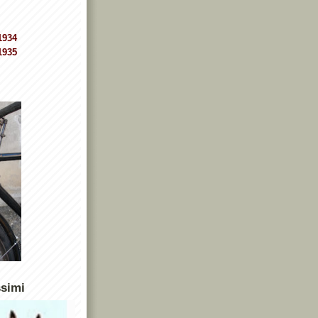
1934
1935
ssimi