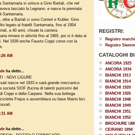
a Santamaria si unisce a Gino Bartali, che nel
aveva lasciato la Legnano, e nasce la premiata
ali-Santamaria.
 oltre a Bartali ci sono Corrieri e Kubler. Gino
to legato ai fratelli Santamaria, fino al 1954
ali, a 40 anni, chiude la carriera.
REGISTRI:
ia rimase in attività fino al 1965, poi si è data ai
Registro marchi
i. Nel 1939 anche Fausto Coppi corse con la
Registro Stemmi
a.
CATALOGHI BI
0:28 AM
ANCORA 1925
ANCORA 1934
ade
ha detto...
BIANCHI 1913
I - NOVI LIGURE
BIANCHI 1914
sati nasce nel 1933 e sarà grande meccanico
BIANCHI 1920
a società SIOF (fucina di talenti purissimi del
BIANCHI 1926
 di Coppi e della Carpano. Nella sua bottega
ciclette Frejus e assemblava su base Maino bici
BIANCHI 1948
ossati.
BIANCHI 1949
BIANCHI 1951
0:31 AM
BIANCHI 1952
BROCHURE UM
ade
ha detto...
CEIRANO 1894