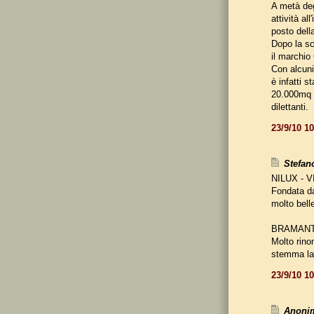
A metà deg
attività al
posto dell
Dopo la sco
il marchio
Con alcuni
è infatti s
20.000mq e
dilettanti.
23/9/10 1
Stefano
NILUX - 
Fondata da
molto belle
BRAMANT
Molto rino
stemma la 
23/9/10 1
Anonim