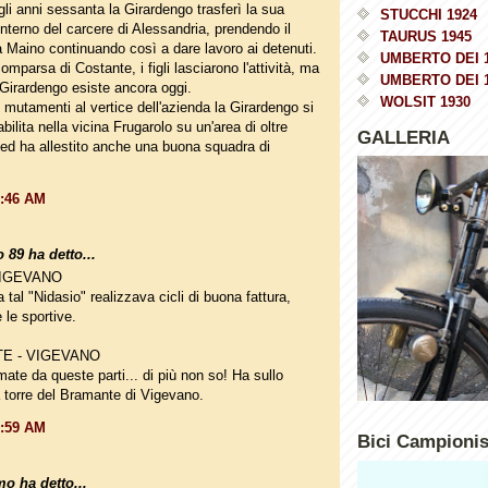
li anni sessanta la Girardengo trasferì la sua
STUCCHI 1924
l'interno del carcere di Alessandria, prendendo il
TAURUS 1945
a Maino continuando così a dare lavoro ai detenuti.
UMBERTO DEI 
mparsa di Costante, i figli lasciarono l'attività, ma
UMBERTO DEI 
 Girardengo esiste ancora oggi.
WOLSIT 1930
 mutamenti al vertice dell'azienda la Girardengo si
tabilita nella vicina Frugarolo su un'area di oltre
GALLERIA
d ha allestito anche una buona squadra di
0:46 AM
 89 ha detto...
VIGEVANO
 tal "Nidasio" realizzava cicli di buona fattura,
 le sportive.
E - VIGEVANO
mate da queste parti... di più non so! Ha sullo
torre del Bramante di Vigevano.
0:59 AM
Bici Campioni
o ha detto...