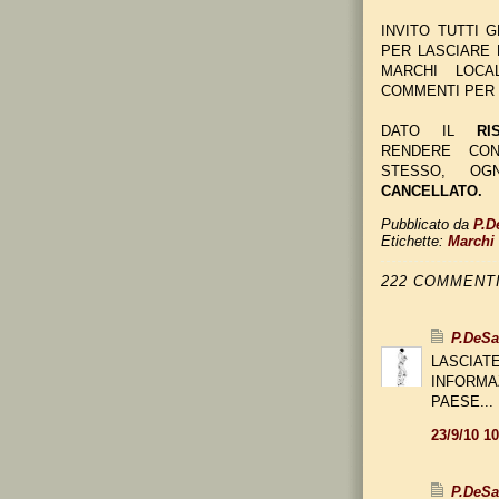
INVITO TUTTI 
PER LASCIARE
MARCHI LOCA
COMMENTI PER 
DATO IL
RI
RENDERE CON
STESSO, O
CANCELLATO.
Pubblicato da
P.D
Etichette:
Marchi 
222 COMMENTI
P.DeS
LASCIATE
INFORMA
PAESE...
23/9/10 1
P.DeS