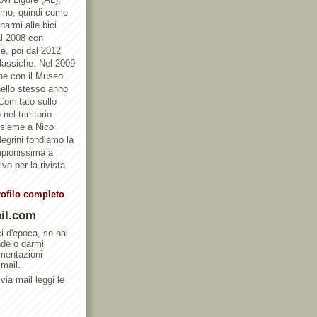
ismo, quindi come
armi alle bici
al 2008 con
e, poi dal 2012
Classiche. Nel 2009
one con il Museo
ello stesso anno
 Comitato sullo
nel territorio
ssieme a Nico
egrini fondiamo la
mpionissima a
vo per la rivista
rofilo completo
il.com
ci d'epoca, se hai
nde o darmi
umentazioni
 mail.
via mail leggi le