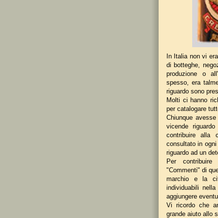
In Italia non vi e
di botteghe, negoz
produzione o all
spesso, era talme
riguardo sono pre
Molti ci hanno ric
per catalogare tutte
Chiunque avesse 
vicende riguard
contribuire alla
consultato in ogni
riguardo ad un de
Per contribuir
"Commenti" di que
marchio e la ci
individuabili nell
aggiungere eventua
Vi ricordo che 
grande aiuto allo s