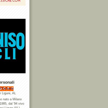
ersonali
P.DeSade
i Ligure, AL
o nato a Milano
 1985, dal '94 vivo
ovi Ligure (AL),