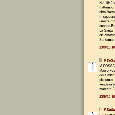
Nel 1949 l
frattempo 
ditta Bart
In squadra,
rimarrà mol
quando Bart
La Santamar
ciclomotor
Santamari
23/9/10 1
P.DeS
M.FOSSAT
Mauro Fos
della mitic
ciclismo),
vendeva bi
marcate F
23/9/10 1
P.DeS