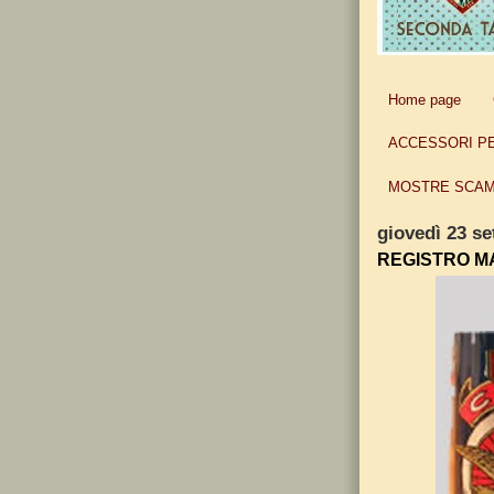
Home page
ACCESSORI P
MOSTRE SCAM
giovedì 23 s
REGISTRO M