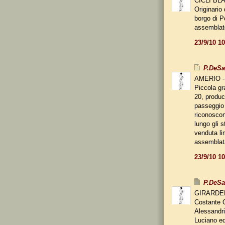
CICLI B
Originario
borgo di P
assemblat
23/9/10 1
P.DeS
AMERIO -
Piccola gra
20, produc
passeggio 
riconoscon
lungo gli s
venduta li
assemblat
23/9/10 1
P.DeS
GIRARDE
Costante G
Alessandria
Luciano ed