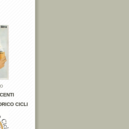
TO
CENTI
RICO CICLI