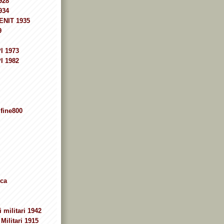
928
934
ENIT 1935
9
I 1973
I 1982
fine800
ca
 militari 1942
Militari 1915