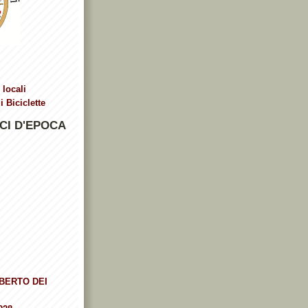
 locali
 Biciclette
CI D'EPOCA
BERTO DEI