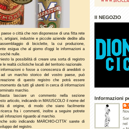
Il NEGOZIO
ra paese o città che non disponesse di una fitta rete
i, artigiani, industrie e piccole aziende dedite alla
'assemblaggio di biciclette, la cui produzione,
nte esigua che al giorno d'oggi le informazioni a
ssochè nulle.
hiesto la possibilità di creare una sorta di registro
 le realtà ciclistiche locali del territorio nazionale.
informazioni o fosse a conoscenza di aneddoti o
o ad un marchio storico del vostro paese, può
 creazione di questo registro che potrà essere
 momento da tutti gli utenti in cerca di informazioni
terminato marchio.
e basta lasciare un commento nella sezione
Informazioni p
sto articolo, indicando in MAIUSCOLO il nome del
ttà di origine, di modo che siano facilmente
a ricerca fra i commenti, inoltre a seguire potrete
Nov
li inforazioni riguardo al marchio.
Son
anche solo indicando MARCHIO-CITTA' sarete di
nel
viluppo del registro.
a N