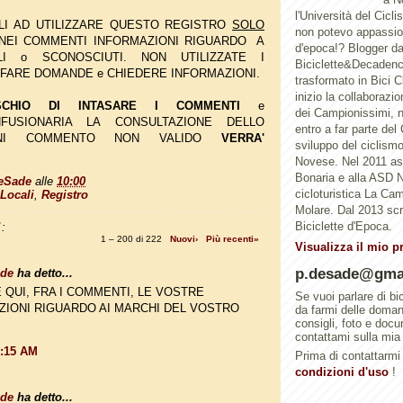
l'Università del Cicl
GLI AD UTILIZZARE QUESTO REGISTRO
SOLO
non potevo appassion
 NEI COMMENTI INFORMAZIONI RIGUARDO A
d'epoca!? Blogger d
LI o SCONOSCIUTI. NON UTILIZZATE I
Biciclette&Decadenc
FARE DOMANDE e CHIEDERE INFORMAZIONI.
trasformato in Bici 
inizio la collaborazi
SCHIO DI INTASARE I COMMENTI
e
dei Campionissimi, n
FUSIONARIA LA CONSULTAZIONE DELLO
entro a far parte del
GNI COMMENTO NON VALIDO
VERRA'
sviluppo del ciclismo 
Novese. Nel 2011 a
Bonaria e alla ASD N
eSade
alle
10:00
cicloturistica La Ca
Locali
,
Registro
Molare. Dal 2013 scri
Biciclette d'Epoca.
:
1 – 200 di 222
Nuovi›
Più recenti»
Visualizza il mio p
p.desade@gma
ade
ha detto...
 QUI, FRA I COMMENTI, LE VOSTRE
Se vuoi parlare di bi
ZIONI RIGUARDO AI MARCHI DEL VOSTRO
da farmi delle doma
consigli, foto e doc
contattami sulla mia
0:15 AM
Prima di contattarmi 
condizioni d'uso
!
ade
ha detto...