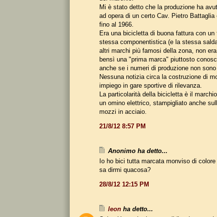
Mi è stato detto che la produzione ha avuto
ad opera di un certo Cav. Pietro Battaglia
fino al 1966.
Era una bicicletta di buona fattura con un
stessa componentistica (e la stessa sald
altri marchi più famosi della zona, non e
bensì una "prima marca" piuttosto conosci
anche se i numeri di produzione non sono m
Nessuna notizia circa la costruzione di mo
impiego in gare sportive di rilevanza.
La particolarità della bicicletta è il march
un omino elettrico, stampigliato anche sull
mozzi in acciaio.
21/8/12 8:57 PM
Anonimo ha detto...
Io ho bici tutta marcata monviso di color
sa dirmi quacosa?
28/8/12 12:15 PM
leon
ha detto...