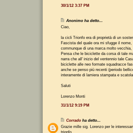
30/1/12 3:37 PM
Anonimo ha detto...
Ciao,
la cicli Trionfo era di proprietà di un soste
Fascista del quale ora mi sfugge il nome, s
communque di una marca molto vecchia, i
Pensa che le biciclette da corsa di tale m
narra che all' inizio del ventennio tale Cas
biciclette alle neo formate squadracce fas
anche se penso più recenti (periodo belli
interamente di lamiera stampata e scatola
Saluti
Lorenzo Monti
31/1/12 9:19 PM
Corrado
ha detto...
Grazie mille sig. Lorenzo per le interessan
trionfo.