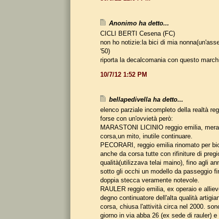
Anonimo ha detto...
CICLI BERTI Cesena (FC)
non ho notizie:la bici di mia nonna(un'ass
'50)
riporta la decalcomania con questo march
10/7/12 1:52 PM
bellapedivella ha detto...
elenco parziale incompleto della realtà re
forse con un'ovvietà però:
MARASTONI LICINIO reggio emilia, meravi
corsa,un mito, inutile continuare.
PECORARI, reggio emilia rinomato per bic
anche da corsa tutte con rifiniture di pregi
qualità(utilizzava telai maino), fino agli a
sotto gli occhi un modello da passeggio f
doppia stecca veramente notevole.
RAULER reggio emilia, ex operaio e alliev
degno continuatore dell'alta qualità artigia
corsa, chiusa l'attività circa nel 2000. son
giorno in via abba 26 (ex sede di rauler) e