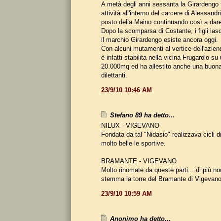
A metà degli anni sessanta la Girardengo t
attività all'interno del carcere di Alessandr
posto della Maino continuando così a dare 
Dopo la scomparsa di Costante, i figli lasc
il marchio Girardengo esiste ancora oggi.
Con alcuni mutamenti al vertice dell'azien
è infatti stabilita nella vicina Frugarolo su 
20.000mq ed ha allestito anche una buona
dilettanti.
23/9/10 10:46 AM
Stefano 89 ha detto...
NILUX - VIGEVANO
Fondata da tal "Nidasio" realizzava cicli d
molto belle le sportive.
BRAMANTE - VIGEVANO
Molto rinomate da queste parti... di più no
stemma la torre del Bramante di Vigevano
23/9/10 10:59 AM
Anonimo ha detto...