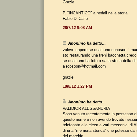
Grazie
P. "INCANTICO" a pedali nella storia
Fabio Di Carlo
28/7/12 9:08 AM
Anonimo ha detto...
volevo sapere se qualcuno conosce il m
sto restaurando una freni bacchetta credo
se qualcuno ha foto o sa la storia della di
a robsoon@hotmail.com
grazie
19/8/12 3:27 PM
Anonimo ha detto...
VALIDIOR ALESSANDRIA
Sono venuto recentemente in possesso di 
questo nome e non avendo trovato nessuna
telefonato alla cieca a vari meccanici di A
di una "memoria storica" che potesse darmi
del marchio.