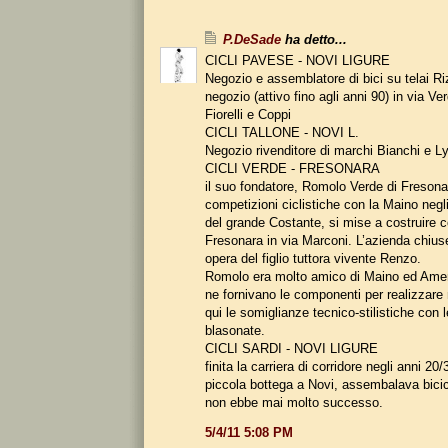
P.DeSade
ha detto...
CICLI PAVESE - NOVI LIGURE
Negozio e assemblatore di bici su telai Ri
negozio (attivo fino agli anni 90) in via Ve
Fiorelli e Coppi
CICLI TALLONE - NOVI L.
Negozio rivenditore di marchi Bianchi e L
CICLI VERDE - FRESONARA
il suo fondatore, Romolo Verde di Fresona
competizioni ciclistiche con la Maino negl
del grande Costante, si mise a costruire 
Fresonara in via Marconi. L’azienda chius
opera del figlio tuttora vivente Renzo.
Romolo era molto amico di Maino ed Amer
ne fornivano le componenti per realizzare 
qui le somiglianze tecnico-stilistiche con 
blasonate.
CICLI SARDI - NOVI LIGURE
finita la carriera di corridore negli anni 20
piccola bottega a Novi, assembalava bici
non ebbe mai molto successo.
5/4/11 5:08 PM