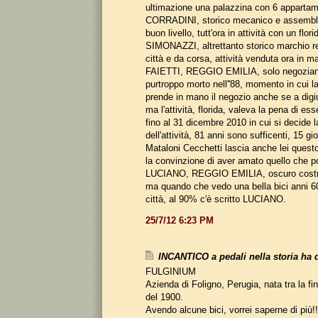
ultimazione una palazzina con 6 appartam
CORRADINI, storico mecanico e assembla
buon livello, tutt'ora in attività con un flor
SIMONAZZI, altrettanto storico marchio re
città e da corsa, attività venduta ora in ma
FAIETTI, REGGIO EMILIA, solo negoziante 
purtroppo morto nell''88, momento in cui l
prende in mano il negozio anche se a digiu
ma l'attività, florida, valeva la pena di ess
fino al 31 dicembre 2010 in cui si decide 
dell'attività, 81 anni sono sufficenti, 15 g
Mataloni Cecchetti lascia anche lei ques
la convinzione di aver amato quello che 
LUCIANO, REGGIO EMILIA, oscuro costru
ma quando che vedo una bella bici anni 60
città, al 90% c'è scritto LUCIANO.
25/7/12 6:23 PM
INCANTICO a pedali nella storia ha d
FULGINIUM
Azienda di Foligno, Perugia, nata tra la fin
del 1900.
Avendo alcune bici, vorrei saperne di più!!