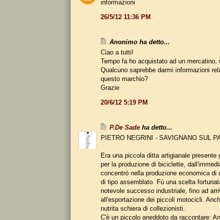
informazioni
26/5/12 11:36 PM
Anonimo ha detto...
Ciao a tutti!
Tempo fa ho acquistato ad un mercatino, u
Qualcuno saprebbe darmi informazioni rel
questo marchio?
Grazie
20/6/12 5:19 PM
P.De Sade
ha detto...
PIETRO NEGRINI - SAVIGNANO SUL P
Era una piccola ditta artigianale presente 
per la produzione di biciclette, dall'immed
concentrò nella produzione economica di 
di tipo assemblato. Fù una scelta fortuna
notevole successo industriale, fino ad arr
all'esportazione dei piccoli motocicli. Anc
nutrita schiera di collezionisti.
C'è un piccolo aneddoto da raccontare: An