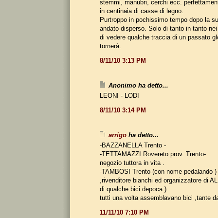
stemmi, manubri, cerchi ecc. perfettamente
in centinaia di casse di legno.
Purtroppo in pochissimo tempo dopo la su
andato disperso. Solo di tanto in tanto nei
di vedere qualche traccia di un passato g
tornerà.
8/11/10 3:13 PM
Anonimo ha detto...
LEONI - LODI
8/11/10 3:14 PM
arrigo
ha detto...
-BAZZANELLA Trento -
-TETTAMAZZI Rovereto prov. Trento-
negozio tuttora in vita .
-TAMBOSI Trento-(con nome pedalando ) t
,rivenditore bianchi ed organizzatore di 
di qualche bici depoca )
tutti una volta assemblavano bici ,tante d
11/11/10 7:10 PM