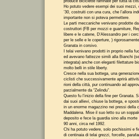
produce biciclette raffinate per tutta la cit
Ho potuto vedere esempi dei suoi mezzi, de
’30, costruiti con una cura, che l’allora ind
importante non si poteva permettere.
Le parti meccaniche venivano prodotte da 
costruttori (FB per mozzi e guarniture, Reg
libere e le catene, D’Alessandro per i cerc
per le selle e le coperture, ) rigorosament
Granata in corsivo.
I telai venivano prodotti in proprio nella fu
ed avevano fattezze simili alla Bianchi (se
integrata) anche con eleganti filettature bi
molto belli in stile liberty.
Cresce nella sua bottega, una generazion
ciclisti che successivamente aprirà attività
rioni della città, pur continuando ad appro
parzialmente da “Zelindu”.
Questo fu l’inizio della fine per Granata. S
dai suoi allievi, chiuse la bottega, e spostò
in un enorme magazzino nei pressi della c
Maddalena. Mise il suo letto su un soppalc
deposito e fece la guardia sino alla morte 
90 anni, circa nel 1992.
Chi ha potuto vedere, solo pochissimi e fi
di centinaia di telai grezzi, forcelle, paraf