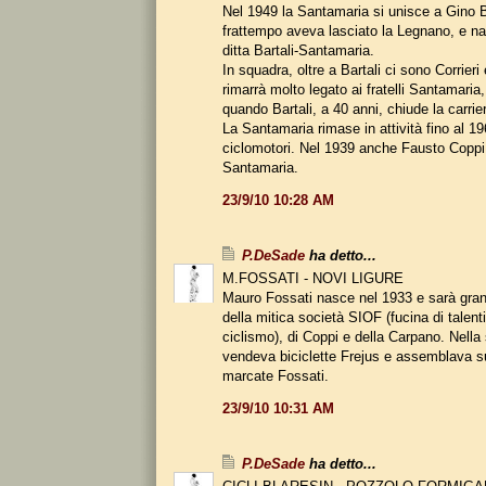
Nel 1949 la Santamaria si unisce a Gino Ba
frattempo aveva lasciato la Legnano, e n
ditta Bartali-Santamaria.
In squadra, oltre a Bartali ci sono Corrieri
rimarrà molto legato ai fratelli Santamaria,
quando Bartali, a 40 anni, chiude la carrie
La Santamaria rimase in attività fino al 19
ciclomotori. Nel 1939 anche Fausto Coppi
Santamaria.
23/9/10 10:28 AM
P.DeSade
ha detto...
M.FOSSATI - NOVI LIGURE
Mauro Fossati nasce nel 1933 e sarà gr
della mitica società SIOF (fucina di talenti
ciclismo), di Coppi e della Carpano. Nella
vendeva biciclette Frejus e assemblava s
marcate Fossati.
23/9/10 10:31 AM
P.DeSade
ha detto...