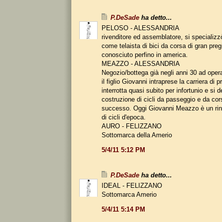
P.DeSade
ha detto...
PELOSO - ALESSANDRIA
rivenditore ed assemblatore, si specializz
come telaista di bici da corsa di gran pre
conosciuto perfino in america.
MEAZZO - ALESSANDRIA
Negozio/bottega già negli anni 30 ad oper
il figlio Giovanni intraprese la carriera di p
interrotta quasi subito per infortunio e si d
costruzione di cicli da passeggio e da co
successo. Oggi Giovanni Meazzo è un rin
di cicli d'epoca.
AURO - FELIZZANO
Sottomarca della Amerio
5/4/11 5:12 PM
P.DeSade
ha detto...
IDEAL - FELIZZANO
Sottomarca Amerio
5/4/11 5:14 PM