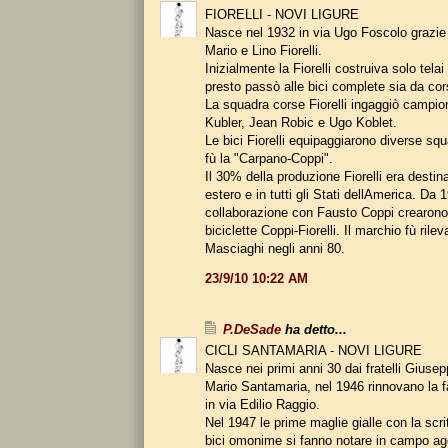
FIORELLI - NOVI LIGURE
Nasce nel 1932 in via Ugo Foscolo grazie a
Mario e Lino Fiorelli.
Inizialmente la Fiorelli costruiva solo tela
presto passò alle bici complete sia da cor
La squadra corse Fiorelli ingaggiò campi
Kubler, Jean Robic e Ugo Koblet.
Le bici Fiorelli equipaggiarono diverse squ
fù la "Carpano-Coppi".
Il 30% della produzione Fiorelli era destin
estero e in tutti gli Stati dellAmerica. Da 
collaborazione con Fausto Coppi crearono 
biciclette Coppi-Fiorelli. Il marchio fù rilev
Masciaghi negli anni 80.
23/9/10 10:22 AM
P.DeSade
ha detto...
CICLI SANTAMARIA - NOVI LIGURE
Nasce nei primi anni 30 dai fratelli Giusep
Mario Santamaria, nel 1946 rinnovano la f
in via Edilio Raggio.
Nel 1947 le prime maglie gialle con la scr
bici omonime si fanno notare in campo ag