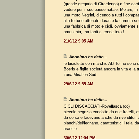
(grande gregario di Girardengo) a fine carr
vedere per il suo paese natale, Molare, in 
una moto Negrini, dicendo a tutti i compa
alla fortune ottenute durante la carriera si
una fabbrica di moto e cicli, ovviamente si
omonimia, ma tanti ci credettero !
21/6/12 9:05 AM
Anonimo ha detto...
le biciclette con marchio AB Torino sono de
Boeris e figlio società ancora in vita e la 
zona Mirafiori Sud
29/6/12 9:55 AM
Anonimo ha detto...
CICLI DISCACCIATI-Rovellasca (co)
piccolo negozio condotto da due fratelli,
da corsa e facevano anche da rivenditori
bianchi/dei/legnano. caratteristici i telai d
arancio.
30/6/12 12:04 PM