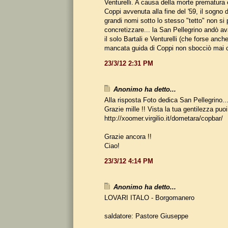
Venturelli. A causa della morte prematura
Coppi avvenuta alla fine del '59, il sogno 
grandi nomi sotto lo stesso "tetto" non si 
concretizzare... la San Pellegrino andò 
il solo Bartali e Venturelli (che forse anch
mancata guida di Coppi non sbocciò mai
23/3/12 2:31 PM
Anonimo ha detto...
Alla risposta Foto dedica San Pellegrino..
Grazie mille !! Vista la tua gentilezza puoi
http://xoomer.virgilio.it/dometara/copbar/
Grazie ancora !!
Ciao!
23/3/12 4:14 PM
Anonimo ha detto...
LOVARI ITALO - Borgomanero
saldatore: Pastore Giuseppe