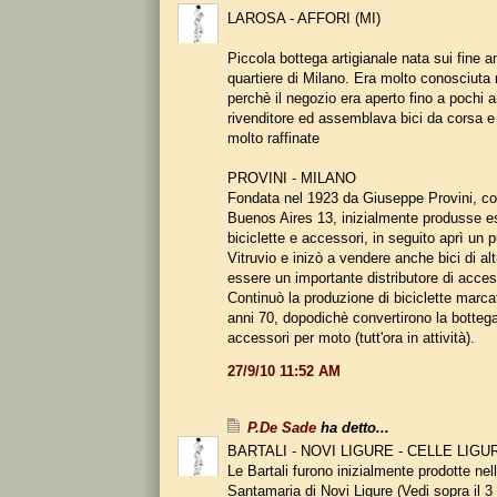
LAROSA - AFFORI (MI)
Piccola bottega artigianale nata sui fine a
quartiere di Milano. Era molto conosciuta
perchè il negozio era aperto fino a pochi a
rivenditore ed assemblava bici da corsa 
molto raffinate
PROVINI - MILANO
Fondata nel 1923 da Giuseppe Provini, co
Buenos Aires 13, inizialmente produsse 
biciclette e accessori, in seguito aprì un 
Vitruvio e inizò a vendere anche bici di alt
essere un importante distributore di acces
Continuò la produzione di biciclette marcat
anni 70, dopodichè convertirono la bottega 
accessori per moto (tutt'ora in attività).
27/9/10 11:52 AM
P.De Sade
ha detto...
BARTALI - NOVI LIGURE - CELLE LIGU
Le Bartali furono inizialmente prodotte nelle
Santamaria di Novi Ligure (Vedi sopra il