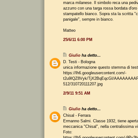
marca milanese. Il simbolo reca una pedi
azzurro con una targa rossa bordata d'oro
stampatello bianco. Sopra sta la scritta "c
panigale", sempre in bianco.
Matteo
25/6/11 6:00 PM
Giulio
ha detto...
D. Testi - Bologna
unica informazione questo stemma di test
https://lh6.googleusercontent.com/-
t2u9IQZ8Vyk/TjX2BqEqcGI/AAAAAAAAF
512/310720111207.jpg
2/9/11 9:51 AM
Giulio
ha detto...
Chisal - Ferrara
Ermanno Salmi. Classe 1932, tiene aperta 
meccanica "Chisal", nella centralissima v
Foto:
https://lh5.googleusercontent.com/-9P