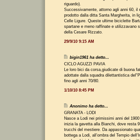
riguardo).
Successivamente, attorno agli anni 60, il
prodotto dalla ditta Santa Margherita, in li
Celle Ligure. Queste ultime biciclette Bart
spartane e meno raffinate e utilizzavano so
della Cesare Rizzato.
29/9/10 9:15 AM
bigin1961 ha detto...
CICLO AGUZZI PAVIA
Le loro bici da corsa,giudicate di buona fa
adottate dalla squadra dilettantistica 
fino agli anni 70/80.
1/10/10 8:45 PM
Anonimo ha detto...
GRANATA - LODI
Nasce a Lodi nei primissimi anni del 190
inizia la gavetta alla Bianchi, dove resta 
trucchi del mestiere. Da appassionato qua
bottega a Lodi, all’ombra del Tempio dell’