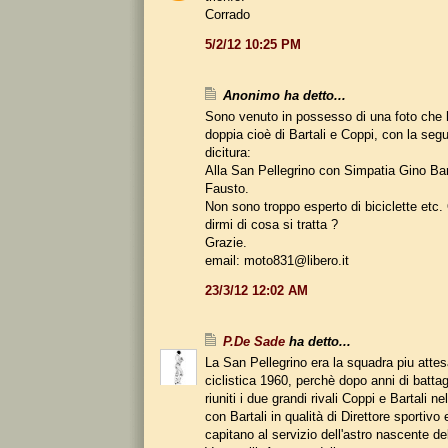
Corrado
5/2/12 10:25 PM
Anonimo ha detto...
Sono venuto in possesso di una foto che
doppia cioè di Bartali e Coppi, con la seg
dicitura:
Alla San Pellegrino con Simpatia Gino Bar
Fausto.
Non sono troppo esperto di biciclette etc
dirmi di cosa si tratta ?
Grazie.
email: moto831@libero.it
23/3/12 12:02 AM
P.De Sade
ha detto...
La San Pellegrino era la squadra piu attes
ciclistica 1960, perchè dopo anni di battag
riuniti i due grandi rivali Coppi e Bartali n
con Bartali in qualità di Direttore sportivo
capitano al servizio dell'astro nascente 