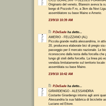
CICLI BLARESIN - POZZOLO FORMIG
Originario del veneto, Blaresin aveva la s
borgo di Pozzolo F.ro, a 3km da Novi Ligur
assemblatore su base Maino e Amerio.
23/9/10 10:39 AM
P.DeSade
ha detto...
AMERIO - FELIZZANO (AL)
Piccola grande realtà alessandrina, in attiv
20, produceva elaborate bici di pregio sia
passeggio per il mercato nazionale. Le bic
riconoscono dalla testa della forcella che
lungo gli steli della forcella. La linea più
venduta limitatamente sul territorio local
assemblata su base Maino.
23/9/10 10:42 AM
P.DeSade
ha detto...
GIRARDENGO - ALESSANDRIA
Costante Girardengo intorno agli anni qua
Alessandria la sua fabbrica di biciclette as
Luciano ed Ettore.