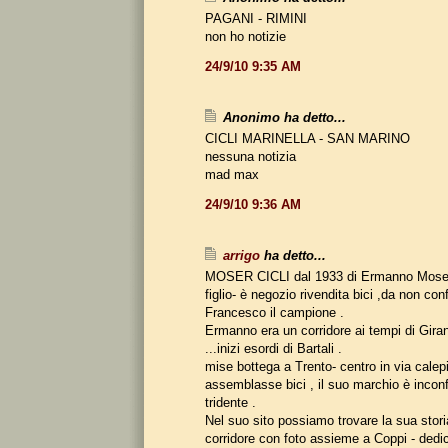
PAGANI - RIMINI
non ho notizie
24/9/10 9:35 AM
Anonimo ha detto...
CICLI MARINELLA - SAN MARINO
nessuna notizia
mad max
24/9/10 9:36 AM
arrigo
ha detto...
MOSER CICLI dal 1933 di Ermanno Moser t
figlio- è negozio rivendita bici ,da non co
Francesco il campione .
Ermanno era un corridore ai tempi di Gira
...inizi esordi di Bartali .
mise bottega a Trento- centro in via calep
assemblasse bici , il suo marchio è inconf
tridente .
Nel suo sito possiamo trovare la sua stori
corridore con foto assieme a Coppi - dedi