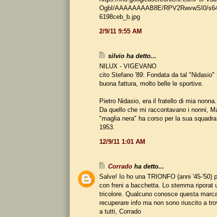
OgbI/AAAAAAAAB8E/RPV2RwvwSI0/s64
6198ceb_b.jpg
2/9/11 9:55 AM
silvio ha detto...
NILUX - VIGEVANO
cito Stefano '89: Fondata da tal "Nidasio" r
buona fattura, molto belle le sportive.
Pietro Nidasio, era il fratello di mia nonna.
Da quello che mi raccontavano i nonni, M
"maglia nera" ha corso per la sua squadra, 
1953.
12/9/11 1:01 AM
Corrado
ha detto...
Salve! Io ho una TRIONFO (anni '45-'50)
con freni a bacchetta. Lo stemma riporat 
tricolore. Qualcuno conosce questa marc
recuperare info ma non sono riuscito a tro
a tutti, Corrado