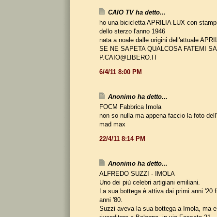
CAIO TV ha detto...
ho una bicicletta APRILIA LUX con stampi
dello sterzo l'anno 1946
nata a noale dalle origini dell'attuale A
SE NE SAPETA QUALCOSA FATEMI S
P.CAIO@LIBERO.IT
6/4/11 8:00 PM
Anonimo ha detto...
FOCM Fabbrica Imola
non so nulla ma appena faccio la foto dell
mad max
22/4/11 8:14 PM
Anonimo ha detto...
ALFREDO SUZZI - IMOLA
Uno dei più celebri artigiani emiliani.
La sua bottega è attiva dai primi anni '20 fi
anni '80.
Suzzi aveva la sua bottega a Imola, ma 