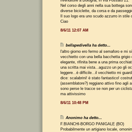
rivenditore a Bologna, in via Fossato 21.
Nel corso degli anni nella sua bottega so
diverse biciclette, da corsa e da passeggi
Il suo logo era uno scudo azzurro in stile
Ciao
8/6/11 12:07 AM
bellapedivella ha detto...
l'altro giorno ero fermo al semaforo e mi s
vecchietto con una bella bacchetta grigio 
elegante, rifinita bene a una prima occhiat
una scritta mai vista...aguzzo un po gli oc
leggere...è difficile...il vecchietto mi guar
dice: scalabrini! è stato fantastico! costru
(assemblatore?) reggiano attivo fino agli a
sono perse le tracce se non per un ciclist
ma attivissimo
8/6/11 10:48 PM
Anonimo ha detto...
F.BIANCHI-BORGO PANIGALE (BO)
Probabilmente un artigiano locale, omoni