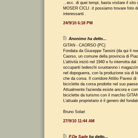
...ecc. di quei tempi, basta visitare il sito
MOSER CICLI .it possiamo trovare foto d
interessanti .
24/9/10 6:18 PM
Anonimo ha detto...
GITAN - CAORSO (PC)
Fondata da Giuseppe Tansini (da qui il 
Caorso, un comune della provincia di Pia
L'attività iniziò nel 1940 e fu interrotta dal
occupanti tedeschi svuotarono i magazzini).
nel dopoguerra, con la produzione sia di b
che da corsa. Il corridore Attilio Pavesi di
biciclette da corsa prodotte nel suo paese
Attualmente l'azienda esiste ancora e co
biciclette da turismo con il marchio GITA
L'attuale proprietario è il genero del fondat
Bruno Solari
27/9/10 11:44 AM
P.De Sade
ha detto...