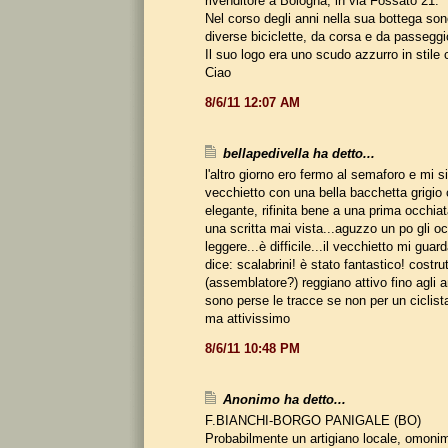
rivenditore a Bologna, in via Fossato 21.
Nel corso degli anni nella sua bottega so
diverse biciclette, da corsa e da passeggi
Il suo logo era uno scudo azzurro in stile
Ciao
8/6/11 12:07 AM
bellapedivella ha detto...
l'altro giorno ero fermo al semaforo e mi s
vecchietto con una bella bacchetta grigio 
elegante, rifinita bene a una prima occhiat
una scritta mai vista...aguzzo un po gli oc
leggere...è difficile...il vecchietto mi guar
dice: scalabrini! è stato fantastico! costru
(assemblatore?) reggiano attivo fino agli a
sono perse le tracce se non per un ciclist
ma attivissimo
8/6/11 10:48 PM
Anonimo ha detto...
F.BIANCHI-BORGO PANIGALE (BO)
Probabilmente un artigiano locale, omoni