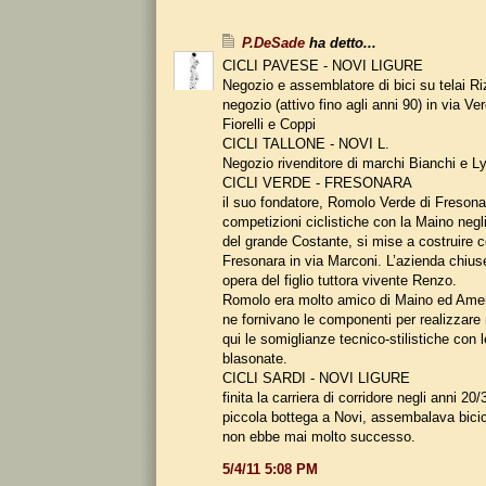
P.DeSade
ha detto...
CICLI PAVESE - NOVI LIGURE
Negozio e assemblatore di bici su telai Ri
negozio (attivo fino agli anni 90) in via Ve
Fiorelli e Coppi
CICLI TALLONE - NOVI L.
Negozio rivenditore di marchi Bianchi e L
CICLI VERDE - FRESONARA
il suo fondatore, Romolo Verde di Fresona
competizioni ciclistiche con la Maino negl
del grande Costante, si mise a costruire 
Fresonara in via Marconi. L’azienda chius
opera del figlio tuttora vivente Renzo.
Romolo era molto amico di Maino ed Amer
ne fornivano le componenti per realizzare 
qui le somiglianze tecnico-stilistiche con 
blasonate.
CICLI SARDI - NOVI LIGURE
finita la carriera di corridore negli anni 20
piccola bottega a Novi, assembalava bici
non ebbe mai molto successo.
5/4/11 5:08 PM