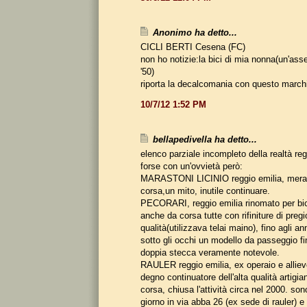
Anonimo ha detto...
CICLI BERTI Cesena (FC)
non ho notizie:la bici di mia nonna(un'ass
'50)
riporta la decalcomania con questo march
10/7/12 1:52 PM
bellapedivella ha detto...
elenco parziale incompleto della realtà re
forse con un'ovvietà però:
MARASTONI LICINIO reggio emilia, meravi
corsa,un mito, inutile continuare.
PECORARI, reggio emilia rinomato per bic
anche da corsa tutte con rifiniture di pregi
qualità(utilizzava telai maino), fino agli a
sotto gli occhi un modello da passeggio f
doppia stecca veramente notevole.
RAULER reggio emilia, ex operaio e alliev
degno continuatore dell'alta qualità artigia
corsa, chiusa l'attività circa nel 2000. son
giorno in via abba 26 (ex sede di rauler) e