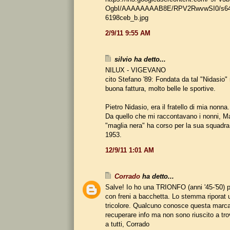
OgbI/AAAAAAAAB8E/RPV2RwvwSI0/s64
6198ceb_b.jpg
2/9/11 9:55 AM
silvio ha detto...
NILUX - VIGEVANO
cito Stefano '89: Fondata da tal "Nidasio" r
buona fattura, molto belle le sportive.
Pietro Nidasio, era il fratello di mia nonna.
Da quello che mi raccontavano i nonni, M
"maglia nera" ha corso per la sua squadra, 
1953.
12/9/11 1:01 AM
Corrado
ha detto...
Salve! Io ho una TRIONFO (anni '45-'50)
con freni a bacchetta. Lo stemma riporat 
tricolore. Qualcuno conosce questa marc
recuperare info ma non sono riuscito a tro
a tutti, Corrado