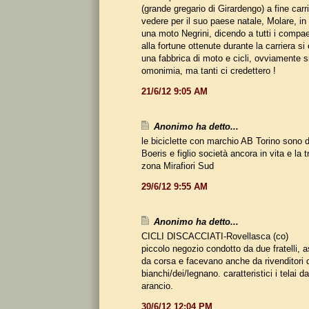
(grande gregario di Girardengo) a fine carr
vedere per il suo paese natale, Molare, in 
una moto Negrini, dicendo a tutti i compa
alla fortune ottenute durante la carriera si
una fabbrica di moto e cicli, ovviamente si
omonimia, ma tanti ci credettero !
21/6/12 9:05 AM
Anonimo ha detto...
le biciclette con marchio AB Torino sono de
Boeris e figlio società ancora in vita e la 
zona Mirafiori Sud
29/6/12 9:55 AM
Anonimo ha detto...
CICLI DISCACCIATI-Rovellasca (co)
piccolo negozio condotto da due fratelli,
da corsa e facevano anche da rivenditori
bianchi/dei/legnano. caratteristici i telai d
arancio.
30/6/12 12:04 PM