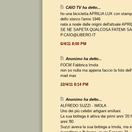
CAIO TV ha detto...
ho una bicicletta APRILIA LUX con stampi
dello sterzo l'anno 1946
nata a noale dalle origini dell'attuale A
SE NE SAPETA QUALCOSA FATEMI S
P.CAIO@LIBERO.IT
6/4/11 8:00 PM
Anonimo ha detto...
FOCM Fabbrica Imola
non so nulla ma appena faccio la foto dell
mad max
22/4/11 8:14 PM
Anonimo ha detto...
ALFREDO SUZZI - IMOLA
Uno dei più celebri artigiani emiliani.
La sua bottega è attiva dai primi anni '20 fi
anni '80.
Suzzi aveva la sua bottega a Imola, ma 