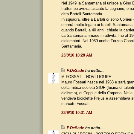
Nel 1949 la Santamaria si unisce a Gino Ba
frattempo aveva lasciato la Legnano, e n
ditta Bartali-Santamaria.
In squadra, oltre a Bartali ci sono Corrieri
rimarrà molto legato ai fratelli Santamaria,
quando Bartali, a 40 anni, chiude la carrie
La Santamaria rimase in attività fino al 19
ciclomotori. Nel 1939 anche Fausto Coppi
Santamaria.
23/9/10 10:28 AM
P.DeSade
ha detto...
M.FOSSATI - NOVI LIGURE
Mauro Fossati nasce nel 1933 e sarà gr
della mitica società SIOF (fucina di talenti
ciclismo), di Coppi e della Carpano. Nella
vendeva biciclette Frejus e assemblava s
marcate Fossati.
23/9/10 10:31 AM
P.DeSade
ha detto...