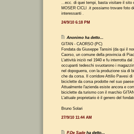
...ecc. di quei tempi, basta visitare il sito
MOSER CICLI .it possiamo trovare foto d
interessanti .
24/9/10 6:18 PM
Anonimo ha detto...
GITAN - CAORSO (PC)
Fondata da Giuseppe Tansini (da qui il 
Caorso, un comune della provincia di Pia
L'attività iniziò nel 1940 e fu interrotta dal
occupanti tedeschi svuotarono i magazzini).
nel dopoguerra, con la produzione sia di b
che da corsa. Il corridore Attilio Pavesi di
biciclette da corsa prodotte nel suo paese
Attualmente l'azienda esiste ancora e co
biciclette da turismo con il marchio GITA
L'attuale proprietario è il genero del fondat
Bruno Solari
27/9/10 11:44 AM
P.De Sade
ha detto...