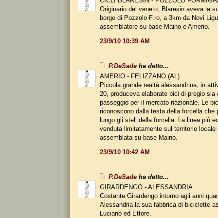
CICLI BLARESIN - POZZOLO FORMIG
Originario del veneto, Blaresin aveva la s
borgo di Pozzolo F.ro, a 3km da Novi Ligur
assemblatore su base Maino e Amerio.
23/9/10 10:39 AM
P.DeSade
ha detto...
AMERIO - FELIZZANO (AL)
Piccola grande realtà alessandrina, in attiv
20, produceva elaborate bici di pregio sia
passeggio per il mercato nazionale. Le bic
riconoscono dalla testa della forcella che
lungo gli steli della forcella. La linea più
venduta limitatamente sul territorio local
assemblata su base Maino.
23/9/10 10:42 AM
P.DeSade
ha detto...
GIRARDENGO - ALESSANDRIA
Costante Girardengo intorno agli anni qua
Alessandria la sua fabbrica di biciclette as
Luciano ed Ettore.