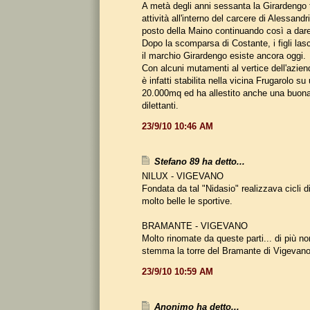
A metà degli anni sessanta la Girardengo t
attività all'interno del carcere di Alessandr
posto della Maino continuando così a dare 
Dopo la scomparsa di Costante, i figli lasc
il marchio Girardengo esiste ancora oggi.
Con alcuni mutamenti al vertice dell'azien
è infatti stabilita nella vicina Frugarolo su 
20.000mq ed ha allestito anche una buona
dilettanti.
23/9/10 10:46 AM
Stefano 89 ha detto...
NILUX - VIGEVANO
Fondata da tal "Nidasio" realizzava cicli d
molto belle le sportive.
BRAMANTE - VIGEVANO
Molto rinomate da queste parti... di più no
stemma la torre del Bramante di Vigevano
23/9/10 10:59 AM
Anonimo ha detto...