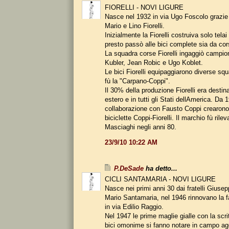
FIORELLI - NOVI LIGURE
Nasce nel 1932 in via Ugo Foscolo grazie a
Mario e Lino Fiorelli.
Inizialmente la Fiorelli costruiva solo tela
presto passò alle bici complete sia da cor
La squadra corse Fiorelli ingaggiò campi
Kubler, Jean Robic e Ugo Koblet.
Le bici Fiorelli equipaggiarono diverse squ
fù la "Carpano-Coppi".
Il 30% della produzione Fiorelli era destin
estero e in tutti gli Stati dellAmerica. Da 
collaborazione con Fausto Coppi crearono 
biciclette Coppi-Fiorelli. Il marchio fù rilev
Masciaghi negli anni 80.
23/9/10 10:22 AM
P.DeSade
ha detto...
CICLI SANTAMARIA - NOVI LIGURE
Nasce nei primi anni 30 dai fratelli Giusep
Mario Santamaria, nel 1946 rinnovano la f
in via Edilio Raggio.
Nel 1947 le prime maglie gialle con la scr
bici omonime si fanno notare in campo ag