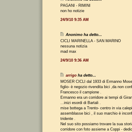
PAGANI - RIMINI
non ho notizie
24/9/10 9:35 AM
Anonimo ha detto...
CICLI MARINELLA - SAN MARINO
nessuna notizia
mad max
24/9/10 9:36 AM
arrigo
ha detto...
MOSER CICLI dal 1933 di Ermanno Moser t
figlio- è negozio rivendita bici ,da non co
Francesco il campione .
Ermanno era un corridore ai tempi di Gira
...inizi esordi di Bartali .
mise bottega a Trento- centro in via calep
assemblasse bici , il suo marchio è inconf
tridente .
Nel suo sito possiamo trovare la sua stori
corridore con foto assieme a Coppi - dedi