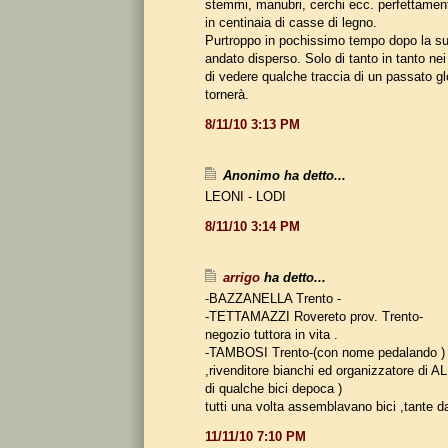
stemmi, manubri, cerchi ecc. perfettamente
in centinaia di casse di legno.
Purtroppo in pochissimo tempo dopo la su
andato disperso. Solo di tanto in tanto nei
di vedere qualche traccia di un passato g
tornerà.
8/11/10 3:13 PM
Anonimo ha detto...
LEONI - LODI
8/11/10 3:14 PM
arrigo
ha detto...
-BAZZANELLA Trento -
-TETTAMAZZI Rovereto prov. Trento-
negozio tuttora in vita .
-TAMBOSI Trento-(con nome pedalando ) t
,rivenditore bianchi ed organizzatore di 
di qualche bici depoca )
tutti una volta assemblavano bici ,tante d
11/11/10 7:10 PM