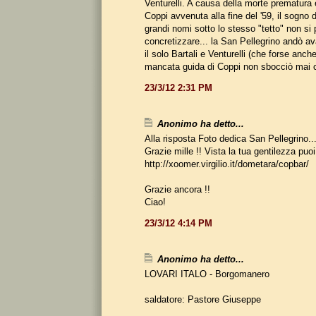
Venturelli. A causa della morte prematura
Coppi avvenuta alla fine del '59, il sogno 
grandi nomi sotto lo stesso "tetto" non si 
concretizzare... la San Pellegrino andò 
il solo Bartali e Venturelli (che forse anch
mancata guida di Coppi non sbocciò mai
23/3/12 2:31 PM
Anonimo ha detto...
Alla risposta Foto dedica San Pellegrino..
Grazie mille !! Vista la tua gentilezza puoi
http://xoomer.virgilio.it/dometara/copbar/
Grazie ancora !!
Ciao!
23/3/12 4:14 PM
Anonimo ha detto...
LOVARI ITALO - Borgomanero
saldatore: Pastore Giuseppe