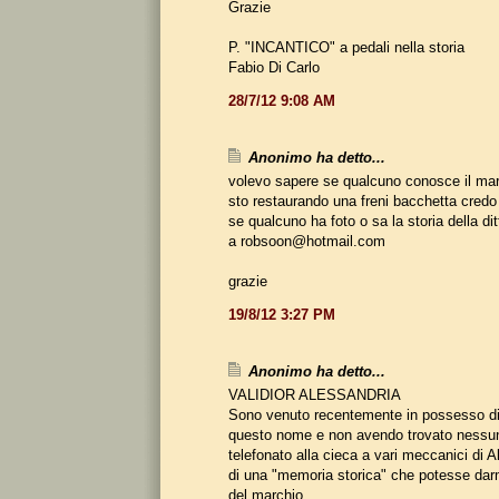
Grazie
P. "INCANTICO" a pedali nella storia
Fabio Di Carlo
28/7/12 9:08 AM
Anonimo ha detto...
volevo sapere se qualcuno conosce il m
sto restaurando una freni bacchetta credo
se qualcuno ha foto o sa la storia della di
a robsoon@hotmail.com
grazie
19/8/12 3:27 PM
Anonimo ha detto...
VALIDIOR ALESSANDRIA
Sono venuto recentemente in possesso di 
questo nome e non avendo trovato nessuna
telefonato alla cieca a vari meccanici di A
di una "memoria storica" che potesse darmi
del marchio.