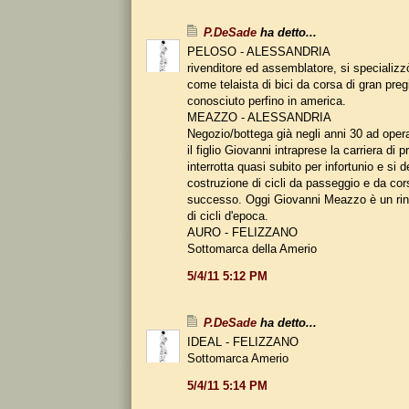
P.DeSade
ha detto...
PELOSO - ALESSANDRIA
rivenditore ed assemblatore, si specializz
come telaista di bici da corsa di gran pre
conosciuto perfino in america.
MEAZZO - ALESSANDRIA
Negozio/bottega già negli anni 30 ad oper
il figlio Giovanni intraprese la carriera di p
interrotta quasi subito per infortunio e si d
costruzione di cicli da passeggio e da co
successo. Oggi Giovanni Meazzo è un rin
di cicli d'epoca.
AURO - FELIZZANO
Sottomarca della Amerio
5/4/11 5:12 PM
P.DeSade
ha detto...
IDEAL - FELIZZANO
Sottomarca Amerio
5/4/11 5:14 PM