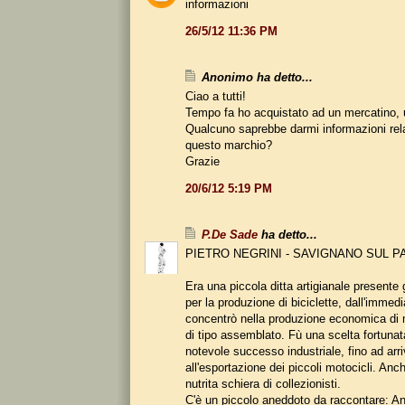
informazioni
26/5/12 11:36 PM
Anonimo ha detto...
Ciao a tutti!
Tempo fa ho acquistato ad un mercatino, u
Qualcuno saprebbe darmi informazioni rel
questo marchio?
Grazie
20/6/12 5:19 PM
P.De Sade
ha detto...
PIETRO NEGRINI - SAVIGNANO SUL P
Era una piccola ditta artigianale presente 
per la produzione di biciclette, dall'immed
concentrò nella produzione economica di 
di tipo assemblato. Fù una scelta fortuna
notevole successo industriale, fino ad arr
all'esportazione dei piccoli motocicli. Anc
nutrita schiera di collezionisti.
C'è un piccolo aneddoto da raccontare: An