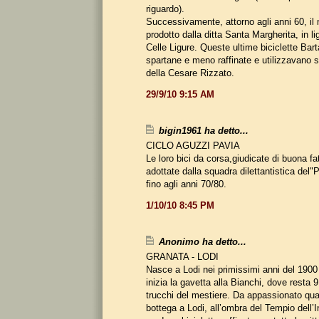
riguardo).
Successivamente, attorno agli anni 60, il
prodotto dalla ditta Santa Margherita, in li
Celle Ligure. Queste ultime biciclette Bart
spartane e meno raffinate e utilizzavano so
della Cesare Rizzato.
29/9/10 9:15 AM
bigin1961 ha detto...
CICLO AGUZZI PAVIA
Le loro bici da corsa,giudicate di buona fa
adottate dalla squadra dilettantistica 
fino agli anni 70/80.
1/10/10 8:45 PM
Anonimo ha detto...
GRANATA - LODI
Nasce a Lodi nei primissimi anni del 190
inizia la gavetta alla Bianchi, dove resta 
trucchi del mestiere. Da appassionato qua
bottega a Lodi, all’ombra del Tempio dell’