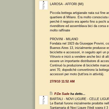
LAROSA - AFFORI (MI)
Piccola bottega artigianale nata sui fine a
quartiere di Milano. Era molto conosciuta
perchè il negozio era aperto fino a pochi a
rivenditore ed assemblava bici da corsa 
molto raffinate
PROVINI - MILANO
Fondata nel 1923 da Giuseppe Provini, co
Buenos Aires 13, inizialmente produsse 
biciclette e accessori, in seguito aprì un 
Vitruvio e inizò a vendere anche bici di alt
essere un importante distributore di acces
Continuò la produzione di biciclette marcat
anni 70, dopodichè convertirono la bottega 
accessori per moto (tutt'ora in attività).
27/9/10 11:52 AM
P.De Sade
ha detto...
BARTALI - NOVI LIGURE - CELLE LIGU
Le Bartali furono inizialmente prodotte nelle
Santamaria di Novi Ligure (Vedi sopra il