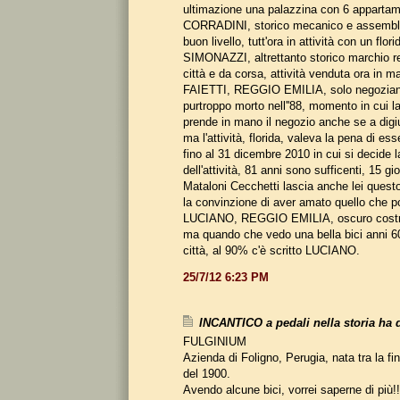
ultimazione una palazzina con 6 appartam
CORRADINI, storico mecanico e assembla
buon livello, tutt'ora in attività con un flor
SIMONAZZI, altrettanto storico marchio re
città e da corsa, attività venduta ora in ma
FAIETTI, REGGIO EMILIA, solo negoziante 
purtroppo morto nell''88, momento in cui l
prende in mano il negozio anche se a digiu
ma l'attività, florida, valeva la pena di ess
fino al 31 dicembre 2010 in cui si decide 
dell'attività, 81 anni sono sufficenti, 15 g
Mataloni Cecchetti lascia anche lei ques
la convinzione di aver amato quello che 
LUCIANO, REGGIO EMILIA, oscuro costru
ma quando che vedo una bella bici anni 60
città, al 90% c'è scritto LUCIANO.
25/7/12 6:23 PM
INCANTICO a pedali nella storia ha d
FULGINIUM
Azienda di Foligno, Perugia, nata tra la fin
del 1900.
Avendo alcune bici, vorrei saperne di più!!