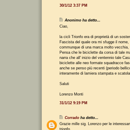
30/1/12 3:37 PM
Anonimo ha detto...
Ciao,
la cicli Trionfo era di proprietà di un soste
Fascista del quale ora mi sfugge il nome, s
communque di una marca molto vecchia, i
Pensa che le biciclette da corsa di tale m
narra che all' inizio del ventennio tale Cas
biciclette alle neo formate squadracce fas
anche se penso più recenti (periodo belli
interamente di lamiera stampata e scatola
Saluti
Lorenzo Monti
31/1/12 9:19 PM
Corrado
ha detto...
Grazie mille sig. Lorenzo per le interessan
trionfo.