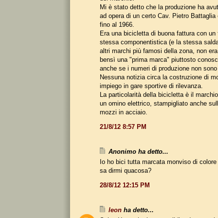
Mi è stato detto che la produzione ha avuto
ad opera di un certo Cav. Pietro Battaglia
fino al 1966.
Era una bicicletta di buona fattura con un
stessa componentistica (e la stessa sald
altri marchi più famosi della zona, non e
bensì una "prima marca" piuttosto conosci
anche se i numeri di produzione non sono m
Nessuna notizia circa la costruzione di mo
impiego in gare sportive di rilevanza.
La particolarità della bicicletta è il march
un omino elettrico, stampigliato anche sull
mozzi in acciaio.
21/8/12 8:57 PM
Anonimo ha detto...
Io ho bici tutta marcata monviso di color
sa dirmi quacosa?
28/8/12 12:15 PM
leon
ha detto...