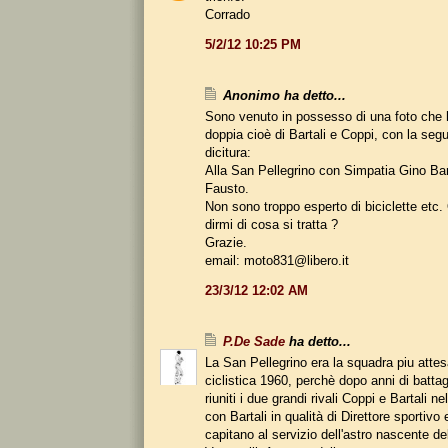
Corrado
5/2/12 10:25 PM
Anonimo ha detto...
Sono venuto in possesso di una foto che
doppia cioè di Bartali e Coppi, con la seg
dicitura:
Alla San Pellegrino con Simpatia Gino Bar
Fausto.
Non sono troppo esperto di biciclette etc
dirmi di cosa si tratta ?
Grazie.
email: moto831@libero.it
23/3/12 12:02 AM
P.De Sade
ha detto...
La San Pellegrino era la squadra piu attes
ciclistica 1960, perchè dopo anni di battag
riuniti i due grandi rivali Coppi e Bartali n
con Bartali in qualità di Direttore sportivo
capitano al servizio dell'astro nascente 