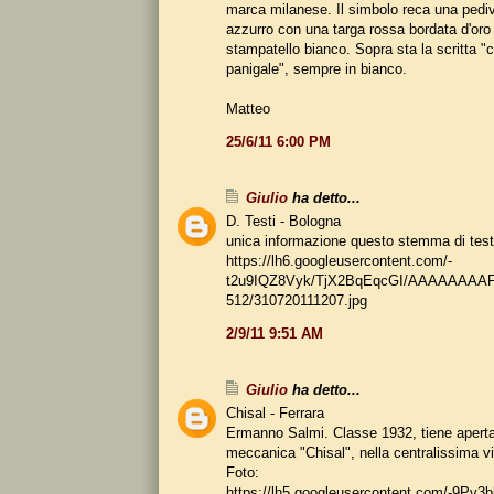
marca milanese. Il simbolo reca una pedi
azzurro con una targa rossa bordata d'oro
stampatello bianco. Sopra sta la scritta "c
panigale", sempre in bianco.
Matteo
25/6/11 6:00 PM
Giulio
ha detto...
D. Testi - Bologna
unica informazione questo stemma di test
https://lh6.googleusercontent.com/-
t2u9IQZ8Vyk/TjX2BqEqcGI/AAAAAAAAF
512/310720111207.jpg
2/9/11 9:51 AM
Giulio
ha detto...
Chisal - Ferrara
Ermanno Salmi. Classe 1932, tiene aperta 
meccanica "Chisal", nella centralissima v
Foto:
https://lh5.googleusercontent.com/-9P