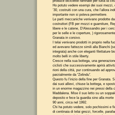
produce biciclette raffinate per tutta la cit
Ho potuto vedere esempi dei suoi mezzi, de
’30, costruiti con una cura, che l’allora ind
importante non si poteva permettere.
Le parti meccaniche venivano prodotte da 
costruttori (FB per mozzi e guarniture, Reg
libere e le catene, D’Alessandro per i cerc
per le selle e le coperture, ) rigorosament
Granata in corsivo.
I telai venivano prodotti in proprio nella fu
ed avevano fattezze simili alla Bianchi (se
integrata) anche con eleganti filettature bi
molto belli in stile liberty.
Cresce nella sua bottega, una generazion
ciclisti che successivamente aprirà attività
rioni della città, pur continuando ad appro
parzialmente da “Zelindu”.
Questo fu l’inizio della fine per Granata. S
dai suoi allievi, chiuse la bottega, e spostò
in un enorme magazzino nei pressi della c
Maddalena. Mise il suo letto su un soppalc
deposito e fece la guardia sino alla morte 
90 anni, circa nel 1992.
Chi ha potuto vedere, solo pochissimi e fi
di centinaia di telai grezzi, forcelle, paraf