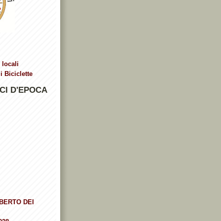
 locali
 Biciclette
CI D'EPOCA
BERTO DEI