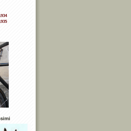
1934
1935
ssimi