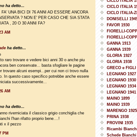
CICLO ITALIA 1
o ha detto...
CICLO ITALIA 1
FA' UNA BICI DI 76 ANNI AD ESSERE ANCORA
CICLO ITALIA-Z
NSERVATA ? NON E' PER CASO CHE SIA STATA
DONISELLI 194
ATA , 20 O 30 ANNI FA?
FAVOR 1930
FIORELLI-COPP
:23 AM
FIORELLI-COPP
GANNA 1913
ade
ha detto...
GANNA 1939
o
GLORIA 1927
tto raro trovare e vedere bici anni 30 o anche piu
GLORIA 1938
cora ben conservate... basta sfogliare le pagine
GRECO e FIGLI 
r trovare alcuni esempi...per cui non ci trovo nulla
LEGNANO 1927
to. In questo caso specifico potrebbe anche essere
LEGNANO 1930
rniciata successivamente...
LEGNANO 1934
:26 AM
LEGNANO 1941
MAINO 1899
MAINO 1939
o ha detto...
MARENGO 1925
nno riverniciata il classico grigio conchiglia che
PRINA 1938
anchi l'han rifatto proprio bene....!
PROVINI 1935
i x il pezzo
Ricambi Bianchi
27 PM
Schede Bianchi 