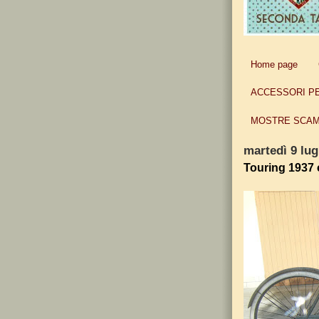
Home page
ACCESSORI P
MOSTRE SCAM
martedì 9 lug
Touring 1937 