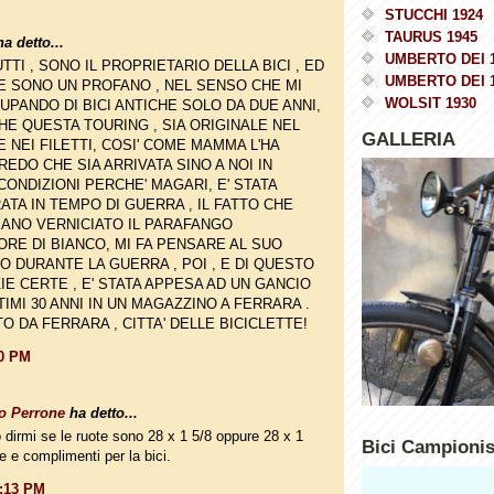
STUCCHI 1924
TAURUS 1945
a detto...
UMBERTO DEI 
UTTI , SONO IL PROPRIETARIO DELLA BICI , ED
UMBERTO DEI 
E SONO UN PROFANO , NEL SENSO CHE MI
WOLSIT 1930
UPANDO DI BICI ANTICHE SOLO DA DUE ANNI,
E QUESTA TOURING , SIA ORIGINALE NEL
GALLERIA
 NEI FILETTI, COSI' COME MAMMA L'HA
CREDO CHE SIA ARRIVATA SINO A NOI IN
ONDIZIONI PERCHE' MAGARI, E' STATA
TA IN TEMPO DI GUERRA , IL FATTO CHE
IANO VERNICIATO IL PARAFANGO
RE DI BIANCO, MI FA PENSARE AL SUO
ZO DURANTE LA GUERRA , POI , E DI QUESTO
IE CERTE , E' STATA APPESA AD UN GANCIO
TIMI 30 ANNI IN UN MAGAZZINO A FERRARA .
O DA FERRARA , CITTA' DELLE BICICLETTE!
10 PM
o Perrone
ha detto...
 dirmi se le ruote sono 28 x 1 5/8 oppure 28 x 1
Bici Campioni
e e complimenti per la bici.
1:13 PM