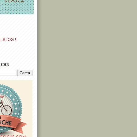
L BLOG !
LOG