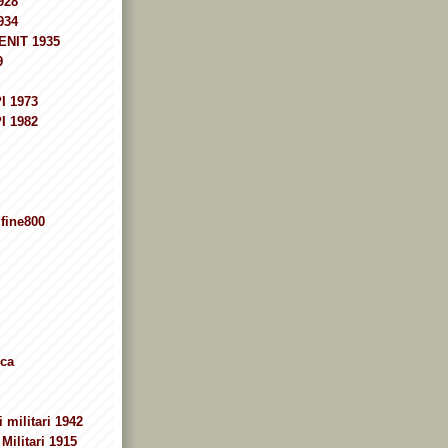
928
934
ENIT 1935
9
I 1973
I 1982
fine800
ca
 militari 1942
Militari 1915