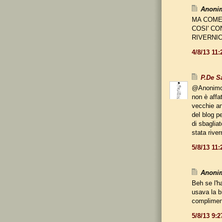
Anonim
MA COME 
COSI' CO
RIVERNICI
4/8/13 11
P.De S
@Anonim
non è affa
vecchie an
del blog pe
di sbaglia
stata rive
5/8/13 11
Anonim
Beh se l'ha
usava la bi
compliment
5/8/13 9: