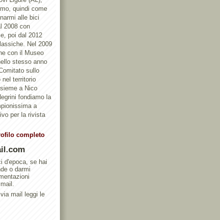
ismo, quindi come
armi alle bici
al 2008 con
e, poi dal 2012
Classiche. Nel 2009
one con il Museo
ello stesso anno
 Comitato sullo
nel territorio
ssieme a Nico
egrini fondiamo la
mpionissima a
vo per la rivista
rofilo completo
il.com
ci d'epoca, se hai
nde o darmi
umentazioni
 mail.
via mail leggi le