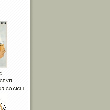
TO
CENTI
RICO CICLI