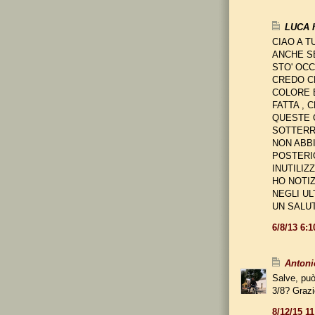
LUCA h
CIAO A T
ANCHE S
STO' OCC
CREDO CH
COLORE E
FATTA , 
QUESTE C
SOTTERRA
NON ABB
POSTERIO
INUTILIZ
HO NOTIZ
NEGLI UL
UN SALUT
6/8/13 6:
Antoni
Salve, può
3/8? Grazi
8/12/15 1