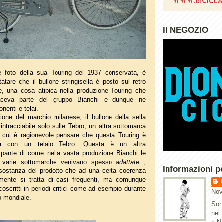
Il NEGOZIO
 foto della sua Touring del 1937 conservata, è
atare che il bullone stringisella è posto sul retro
e, una cosa atipica nella produzione Touring che
ceva parte del gruppo Bianchi e dunque ne
nenti e telai.
zione del marchio milanese, il bullone della sella
rintracciabile solo sulle Tebro, un altra sottomarca
r cui è ragionevole pensare che questa Touring è
ta con un telaio Tebro. Questa è un altra
mpante di come nella vasta produzione Bianchi le
e varie sottomarche venivano spesso
adattate
,
Informazioni p
 sostanza del prodotto che ad una certa coerenza
amente si tratta di casi frequenti, ma comunque
rcoscritti in periodi critici come ad esempio durante
Nov
to mondiale.
Son
nel
a N