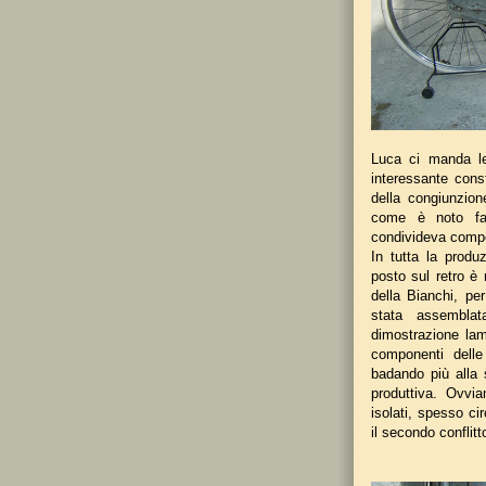
Luca ci manda le
interessante const
della congiunzion
come è noto fa
condivideva compo
In tutta la produ
posto sul retro è 
della Bianchi, pe
stata assembla
dimostrazione la
componenti dell
badando più alla
produttiva. Ovvi
isolati, spesso ci
il secondo conflit