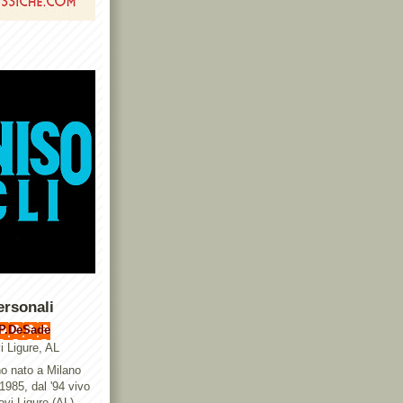
ersonali
P.DeSade
i Ligure, AL
o nato a Milano
 1985, dal '94 vivo
ovi Ligure (AL),