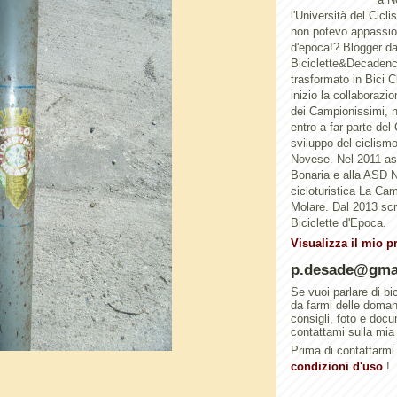
l'Università del Cicl
non potevo appassion
d'epoca!? Blogger d
Biciclette&Decadenc
trasformato in Bici 
inizio la collaborazi
dei Campionissimi, n
entro a far parte del
sviluppo del ciclismo 
Novese. Nel 2011 a
Bonaria e alla ASD N
cicloturistica La Ca
Molare. Dal 2013 scri
Biciclette d'Epoca.
Visualizza il mio p
p.desade@gma
Se vuoi parlare di bi
da farmi delle doma
consigli, foto e doc
contattami sulla mia
Prima di contattarmi 
condizioni d'uso
!