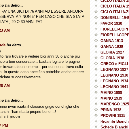
CICLO ITALIA 1
o ha detto...
CICLO ITALIA 1
FA' UNA BICI DI 76 ANNI AD ESSERE ANCORA
CICLO ITALIA-Z
NSERVATA ? NON E' PER CASO CHE SIA STATA
DONISELLI 194
ATA , 20 O 30 ANNI FA?
FAVOR 1930
FIORELLI-COPP
:23 AM
FIORELLI-COPP
GANNA 1913
ade
ha detto...
GANNA 1939
o
GLORIA 1927
tto raro trovare e vedere bici anni 30 o anche piu
GLORIA 1938
cora ben conservate... basta sfogliare le pagine
GRECO e FIGLI 
r trovare alcuni esempi...per cui non ci trovo nulla
LEGNANO 1927
to. In questo caso specifico potrebbe anche essere
LEGNANO 1930
rniciata successivamente...
LEGNANO 1934
:26 AM
LEGNANO 1941
MAINO 1899
MAINO 1939
o ha detto...
MARENGO 1925
nno riverniciata il classico grigio conchiglia che
PRINA 1938
anchi l'han rifatto proprio bene....!
PROVINI 1935
i x il pezzo
Ricambi Bianchi
27 PM
Schede Bianchi 