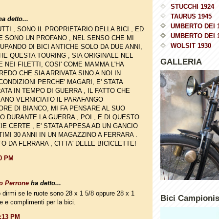
STUCCHI 1924
TAURUS 1945
a detto...
UMBERTO DEI 
UTTI , SONO IL PROPRIETARIO DELLA BICI , ED
UMBERTO DEI 
E SONO UN PROFANO , NEL SENSO CHE MI
WOLSIT 1930
UPANDO DI BICI ANTICHE SOLO DA DUE ANNI,
E QUESTA TOURING , SIA ORIGINALE NEL
GALLERIA
 NEI FILETTI, COSI' COME MAMMA L'HA
CREDO CHE SIA ARRIVATA SINO A NOI IN
ONDIZIONI PERCHE' MAGARI, E' STATA
TA IN TEMPO DI GUERRA , IL FATTO CHE
IANO VERNICIATO IL PARAFANGO
RE DI BIANCO, MI FA PENSARE AL SUO
ZO DURANTE LA GUERRA , POI , E DI QUESTO
IE CERTE , E' STATA APPESA AD UN GANCIO
TIMI 30 ANNI IN UN MAGAZZINO A FERRARA .
O DA FERRARA , CITTA' DELLE BICICLETTE!
10 PM
o Perrone
ha detto...
 dirmi se le ruote sono 28 x 1 5/8 oppure 28 x 1
Bici Campioni
e e complimenti per la bici.
1:13 PM