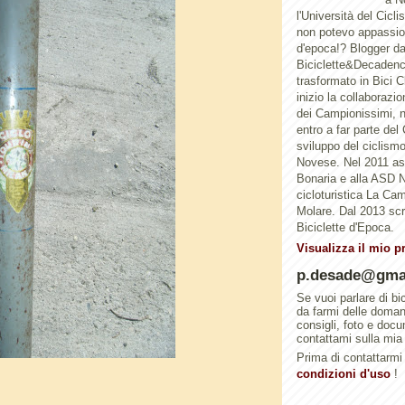
l'Università del Cicl
non potevo appassion
d'epoca!? Blogger d
Biciclette&Decadenc
trasformato in Bici 
inizio la collaborazi
dei Campionissimi, n
entro a far parte del
sviluppo del ciclismo 
Novese. Nel 2011 a
Bonaria e alla ASD N
cicloturistica La Ca
Molare. Dal 2013 scri
Biciclette d'Epoca.
Visualizza il mio p
p.desade@gma
Se vuoi parlare di bi
da farmi delle doma
consigli, foto e doc
contattami sulla mia
Prima di contattarmi 
condizioni d'uso
!