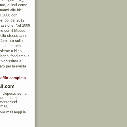
ismo, quindi come
armi alle bici
al 2008 con
e, poi dal 2012
Classiche. Nel 2009
one con il Museo
ello stesso anno
 Comitato sullo
nel territorio
ssieme a Nico
egrini fondiamo la
mpionissima a
vo per la rivista
rofilo completo
il.com
ci d'epoca, se hai
nde o darmi
umentazioni
 mail.
via mail leggi le