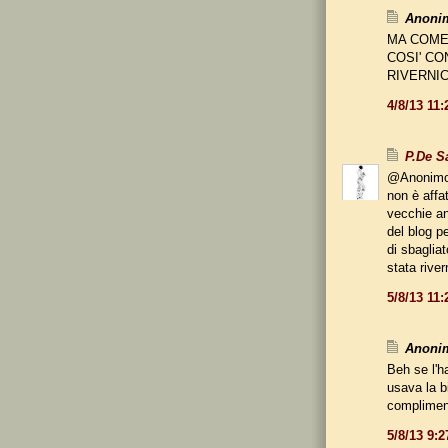
Anonim
MA COME 
COSI' CO
RIVERNICI
4/8/13 11
P.De S
@Anonim
non è affa
vecchie an
del blog pe
di sbaglia
stata rive
5/8/13 11
Anonim
Beh se l'ha
usava la bi
compliment
5/8/13 9: