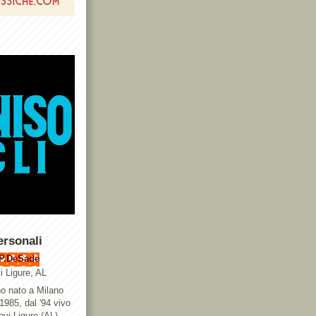
ersonali
P.DeSade
i Ligure, AL
o nato a Milano
 1985, dal '94 vivo
ovi Ligure (AL),