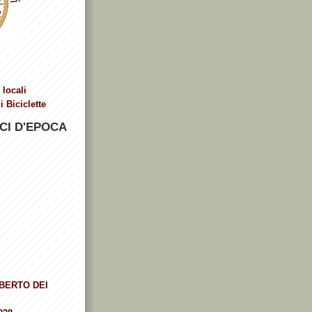
 locali
 Biciclette
CI D'EPOCA
BERTO DEI