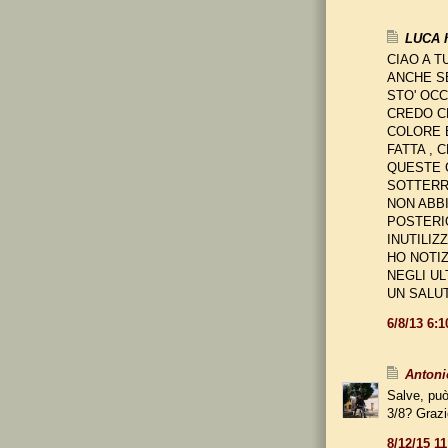
LUCA h
CIAO A T
ANCHE S
STO' OCC
CREDO CH
COLORE E
FATTA , 
QUESTE C
SOTTERRA
NON ABB
POSTERIO
INUTILIZ
HO NOTIZ
NEGLI UL
UN SALUT
6/8/13 6:
Antoni
Salve, può
3/8? Grazi
8/12/15 1