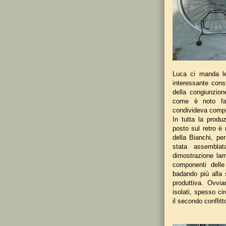
Luca ci manda le
interessante const
della congiunzion
come è noto fa
condivideva compo
In tutta la produ
posto sul retro è 
della Bianchi, pe
stata assembla
dimostrazione la
componenti dell
badando più alla
produttiva. Ovvi
isolati, spesso ci
il secondo conflit