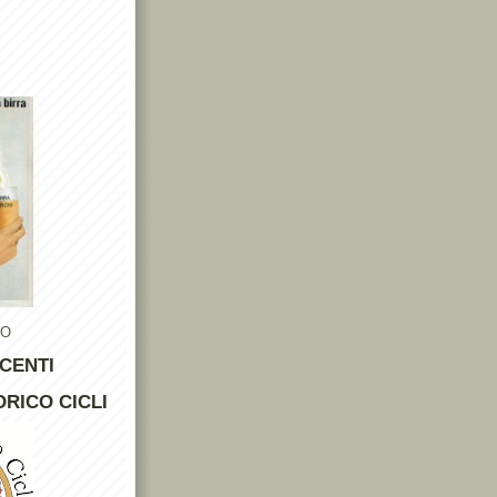
TO
CENTI
RICO CICLI