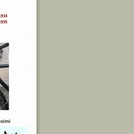
1934
1935
ssimi