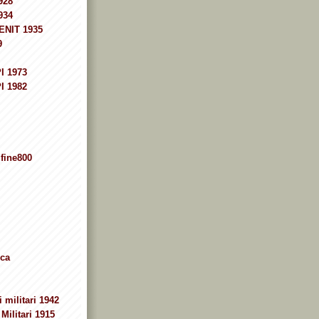
928
934
ENIT 1935
9
I 1973
I 1982
fine800
ca
 militari 1942
Militari 1915