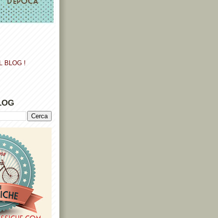
L BLOG !
LOG