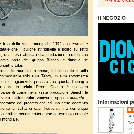
Il NEGOZIO
 foto della sua Touring del 1937 conservata, è
atare che il bullone stringisella è posto sul retro
e, una cosa atipica nella produzione Touring che
ceva parte del gruppo Bianchi e dunque ne
nenti e telai.
zione del marchio milanese, il bullone della sella
rintracciabile solo sulle Tebro, un altra sottomarca
r cui è ragionevole pensare che questa Touring è
ta con un telaio Tebro. Questa è un altra
mpante di come nella vasta produzione Bianchi le
e varie sottomarche venivano spesso
adattate
,
Informazioni p
 sostanza del prodotto che ad una certa coerenza
amente si tratta di casi frequenti, ma comunque
rcoscritti in periodi critici come ad esempio durante
Nov
to mondiale.
Son
nel
a N