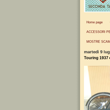
Home page
ACCESSORI P
MOSTRE SCAM
martedì 9 lug
Touring 1937 