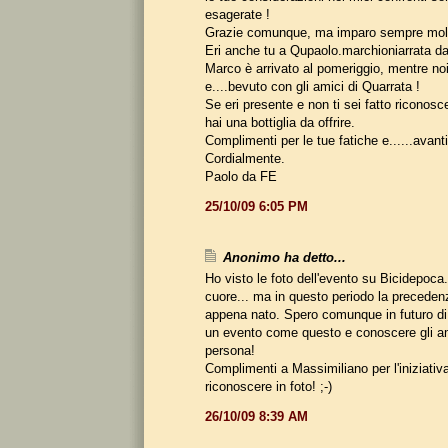
esagerate !
Grazie comunque, ma imparo sempre molto
Eri anche tu a Qupaolo.marchioniarrata d
Marco è arrivato al pomeriggio, mentre n
e....bevuto con gli amici di Quarrata !
Se eri presente e non ti sei fatto riconosc
hai una bottiglia da offrire.
Complimenti per le tue fatiche e......avanti
Cordialmente.
Paolo da FE
25/10/09 6:05 PM
Anonimo ha detto...
Ho visto le foto dell'evento su Bicidepoca.
cuore... ma in questo periodo la precede
appena nato. Spero comunque in futuro di 
un evento come questo e conoscere gli am
persona!
Complimenti a Massimiliano per l'iniziativ
riconoscere in foto! ;-)
26/10/09 8:39 AM