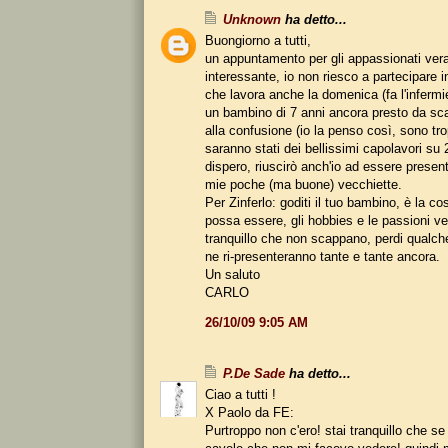
Unknown
ha detto...
Buongiorno a tutti,
un appuntamento per gli appassionati ve
interessante, io non riesco a partecipare 
che lavora anche la domenica (fa l'infermi
un bambino di 7 anni ancora presto da sc
alla confusione (io la penso così, sono tro
saranno stati dei bellissimi capolavori su
dispero, riuscirò anch'io ad essere presen
mie poche (ma buone) vecchiette.
Per Zinferlo: goditi il tuo bambino, è la co
possa essere, gli hobbies e le passioni v
tranquillo che non scappano, perdi qualc
ne ri-presenteranno tante e tante ancora.
Un saluto
CARLO
26/10/09 9:05 AM
P.De Sade
ha detto...
Ciao a tutti !
X Paolo da FE:
Purtroppo non c'ero! stai tranquillo che se 