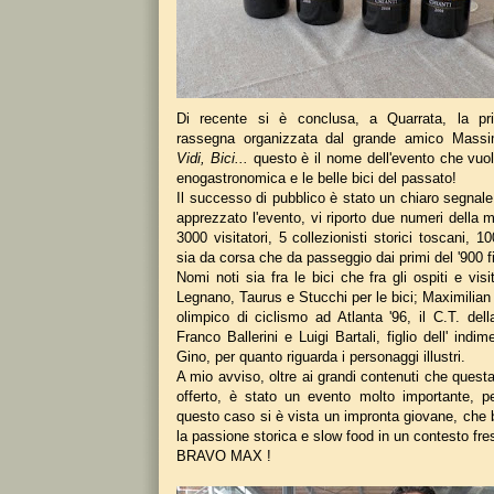
Di recente si è conclusa, a Quarrata, la pr
rassegna organizzata dal grande amico Massi
Vidi, Bici...
questo è il nome dell'evento che vuol
enogastronomica e le belle bici del passato!
Il successo di pubblico è stato un chiaro segnale
apprezzato l'evento, vi riporto due numeri della m
3000 visitatori, 5 collezionisti storici toscani, 1
sia da corsa che da passeggio dai primi del '900 fi
Nomi noti sia fra le bici che fra gli ospiti e visi
Legnano, Taurus e Stucchi per le bici; Maximilia
olimpico di ciclismo ad Atlanta '96, il C.T. dell
Franco Ballerini e Luigi Bartali, figlio dell' indi
Gino, per quanto riguarda i personaggi illustri.
A mio avviso, oltre ai grandi contenuti che ques
offerto, è stato un evento molto importante, 
questo caso si è vista un impronta giovane, che 
la passione storica e slow food in un contesto fre
BRAVO MAX !