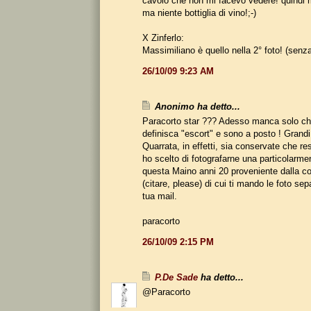
cavolo che non mi facevo vedere! quindi m
ma niente bottiglia di vino!;-)
X Zinferlo:
Massimiliano è quello nella 2° foto! (senza 
26/10/09 9:23 AM
Anonimo ha detto...
Paracorto star ??? Adesso manca solo ch
definisca "escort" e sono a posto ! Grandi 
Quarrata, in effetti, sia conservate che res
ho scelto di fotografarne una particolarmen
questa Maino anni 20 proveniente dalla col
(citare, please) di cui ti mando le foto se
tua mail.
paracorto
26/10/09 2:15 PM
P.De Sade
ha detto...
@Paracorto