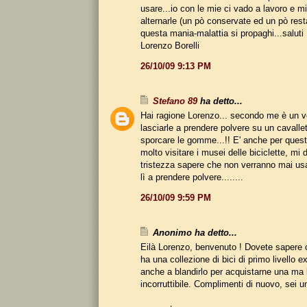
usare...io con le mie ci vado a lavoro e mi
alternarle (un pò conservate ed un pò rest
questa mania-malattia si propaghi...saluti
Lorenzo Borelli
26/10/09 9:13 PM
Stefano 89
ha detto...
Hai ragione Lorenzo... secondo me è un 
lasciarle a prendere polvere su un cavalle
sporcare le gomme...!! E' anche per que
molto visitare i musei delle biciclette, mi 
tristezza sapere che non verranno mai us
lì a prendere polvere........
26/10/09 9:59 PM
Anonimo ha detto...
Eilà Lorenzo, benvenuto ! Dovete sapere 
ha una collezione di bici di primo livello e
anche a blandirlo per acquistarne una ma l
incorruttibile. Complimenti di nuovo, sei u