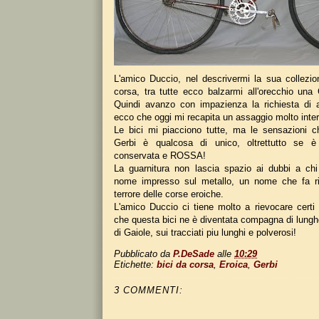
L'amico Duccio, nel descrivermi la sua collezio
corsa, tra tutte ecco balzarmi all'orecchio una 
Quindi avanzo con impazienza la richiesta di a
ecco che oggi mi recapita un assaggio molto inte
Le bici mi piacciono tutte, ma le sensazioni c
Gerbi è qualcosa di unico, oltrettutto se è
conservata e ROSSA!
La guarnitura non lascia spazio ai dubbi a chi
nome impresso sul metallo, un nome che fa ri
terrore delle corse eroiche.
L'amico Duccio ci tiene molto a rievocare certi 
che questa bici ne è diventata compagna di lunghe b
di Gaiole, sui tracciati piu lunghi e polverosi!
Pubblicato da
P.DeSade
alle
10:29
Etichette:
bici da corsa
,
Eroica
,
Gerbi
3 COMMENTI: