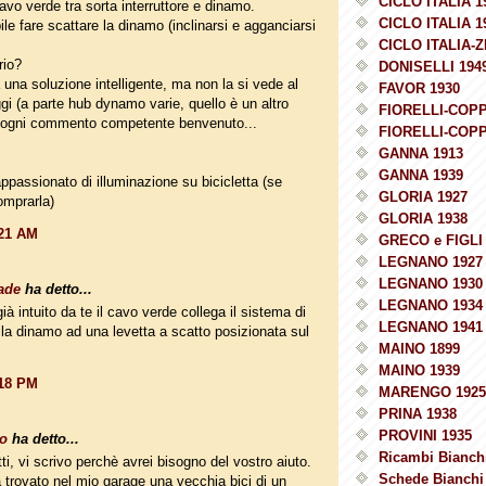
CICLO ITALIA 1
cavo verde tra sorta interruttore e dinamo.
CICLO ITALIA 1
ile fare scattare la dinamo (inclinarsi e agganciarsi
CICLO ITALIA-Z
rio?
DONISELLI 194
una soluzione intelligente, ma non la si vede al
FAVOR 1930
ggi (a parte hub dynamo varie, quello è un altro
FIORELLI-COPP
. ogni commento competente benvenuto...
FIORELLI-COPP
GANNA 1913
GANNA 1939
appassionato di illuminazione su bicicletta (se
GLORIA 1927
omprarla)
GLORIA 1938
:21 AM
GRECO e FIGLI 
LEGNANO 1927
LEGNANO 1930
ade
ha detto...
LEGNANO 1934
à intuito da te il cavo verde collega il sistema di
LEGNANO 1941
ella dinamo ad una levetta a scatto posizionata sul
MAINO 1899
MAINO 1939
:18 PM
MARENGO 1925
PRINA 1938
PROVINI 1935
o
ha detto...
Ricambi Bianchi
ti, vi scrivo perchè avrei bisogno del vostro aiuto.
Schede Bianchi 
trovato nel mio garage una vecchia bici di un