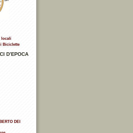
 locali
 Biciclette
CI D'EPOCA
BERTO DEI