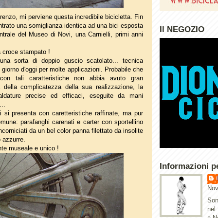
renzo, mi perviene questa incredibile bicicletta. Fin
ntrato una somiglianza identica ad una bici esposta
Il NEGOZIO
entrale del Museo di Novi, una Carnielli, primi anni
a croce stampato !
una sorta di doppio guscio scatolato... tecnica
l giorno d'oggi per molte applicazioni. Probabile che
con tali caratteristiche non abbia avuto gran
 della complicatezza della sua realizzazione, la
aldature precise ed efficaci, eseguite da mani
...
ci si presenta con caretteristiche raffinate, ma pur
mune: parafanghi carenati e carter con sportellino
corniciati da un bel color panna filettato da insolite
o azzurre.
te museale e unico !
Informazioni p
Nov
Son
nel
a N