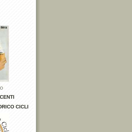
TO
CENTI
RICO CICLI