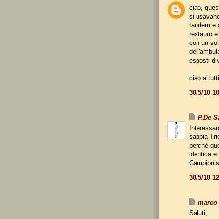
ciao, quest
si usavano
tandem e a
restauro e 
con un sol
dell'ambul
esposti di
ciao a tutt
30/5/10 1
P.De S
Interessan
sappia Tri
perché ques
identica e
Campioniss
30/5/10 1
marco
Saluti,