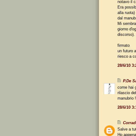
notavo il 
Era possib
alla ruota)
dal manub
Mi sembra 
giorno d'o
discorso)
firmato
un futuro 
riesco a c
28/6/10 3
P.De S
come hai gi
rilascio d
manubrio !
28/6/10 3
Corrad
Salve a tut
Ho appena 