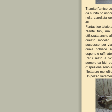
Tramite l'amico Lo
da subito ho risco
nella carrellata c
40.
Fantastico telaio 
Niente tubi, ma 
utilizzata anche a
questo modello 
successo per via
quale richiede s
esperte e raffinate
Per il resto la bi
sempre da bici co
d'ispezione sono in
filettature monofil
Un pezzo veramen