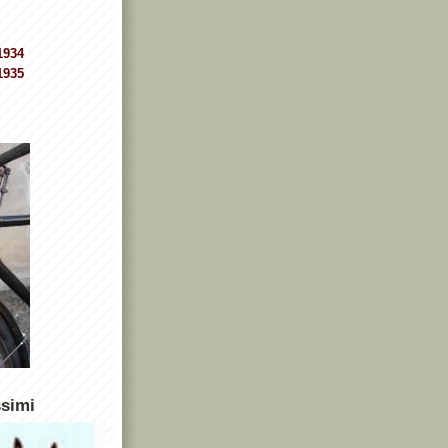
1934
1935
ssimi