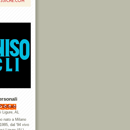
ersonali
P.DeSade
i Ligure, AL
o nato a Milano
 1985, dal '94 vivo
ovi Ligure (AL),