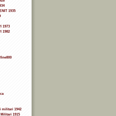
928
934
ENIT 1935
9
I 1973
I 1982
fine800
ca
 militari 1942
Militari 1915