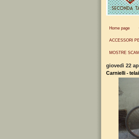
Home page
ACCESSORI P
MOSTRE SCAM
giovedì 22 ap
Carnielli - tel