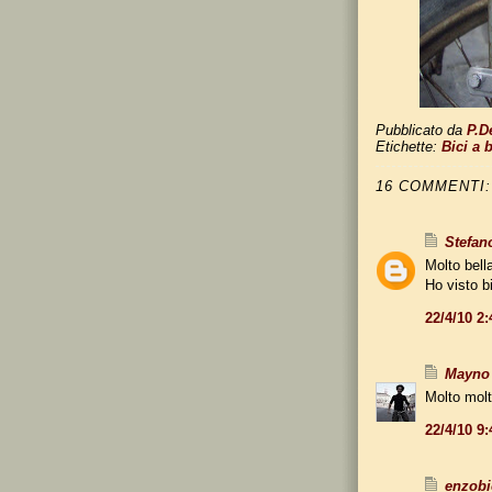
Pubblicato da
P.D
Etichette:
Bici a 
16 COMMENTI:
Stefan
Molto bella
Ho visto b
22/4/10 2
Mayno
Molto molt
22/4/10 9
enzobi