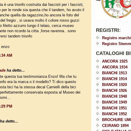
a è una trionfo costruita dai fascisti per i fascisti,
 per le ronde sia questa che il tandem, ho avuto il
nche quella da ragazzino,ho ancora le foto del
del fregio , si usava molto il colore rosso guzzi
o filetto azzurro lungo il telaio, cerca museo
REGISTRI:
ante non ricordo la citta ,forse ravenna.. sono
versi tandem trionfo
Registro marchi
Registro Stemmi
i enzo
CATALOGHI BI
0:34 AM
ANCORA 1925
ANCORA 1934
ade
ha detto...
BIANCHI 1913
te questa tua testimonianza Enzo! Ma che tu
BIANCHI 1914
onfo era la marca o il modello? Ti dico questo
BIANCHI 1920
ta bici ha la stessa decal Carnielli della bici
BIANCHI 1926
 perfettamente conservata esposta al Museo dei
BIANCHI 1948
imi...
BIANCHI 1949
2:29 PM
BIANCHI 1951
BIANCHI 1952
BROCHURE UM
ha detto...
CEIRANO 1894