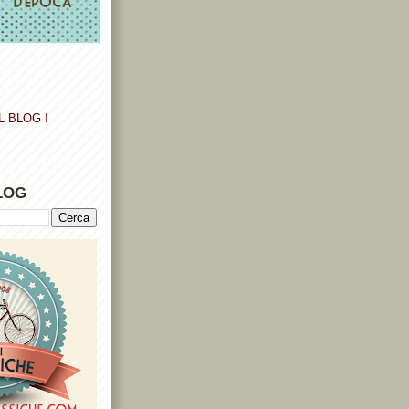
L BLOG !
LOG