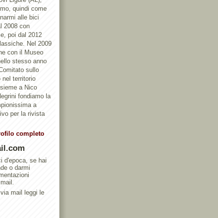
ismo, quindi come
armi alle bici
al 2008 con
e, poi dal 2012
Classiche. Nel 2009
one con il Museo
ello stesso anno
 Comitato sullo
nel territorio
ssieme a Nico
egrini fondiamo la
mpionissima a
vo per la rivista
rofilo completo
il.com
ci d'epoca, se hai
nde o darmi
umentazioni
 mail.
via mail leggi le