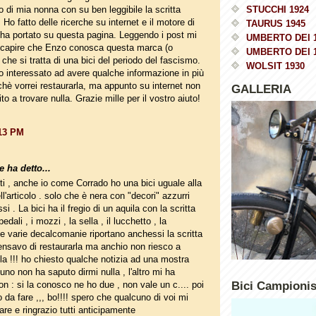
o di mia nonna con su ben leggibile la scritta
STUCCHI 1924
o fatto delle ricerche su internet e il motore di
TAURUS 1945
 ha portato su questa pagina. Leggendo i post mi
UMBERTO DEI 
 capire che Enzo conosca questa marca (o
UMBERTO DEI 
 che si tratta di una bici del periodo del fascismo.
WOLSIT 1930
o interessato ad avere qualche informazione in più
hè vorrei restaurarla, ma appunto su internet non
GALLERIA
to a trovare nulla. Grazie mille per il vostro aiuto!
:13 PM
 ha detto...
tti , anche io come Corrado ho una bici uguale alla
ell'articolo . solo che è nera con "decori" azzurri
ssi . La bici ha il fregio di un aquila con la scritta
pedali , i mozzi , la sella , il lucchetto , la
 e varie decalcomanie riportano anchessi la scritta
ensavo di restaurarla ma anchio non riesco a
lla !!! ho chiesto qualche notizia ad una mostra
uno non ha saputo dirmi nulla , l'altro mi ha
con : si la conosco ne ho due , non vale un c.... poi
Bici Campioni
o da fare ,,, bo!!!! spero che qualcuno di voi mi
are e ringrazio tutti anticipamente