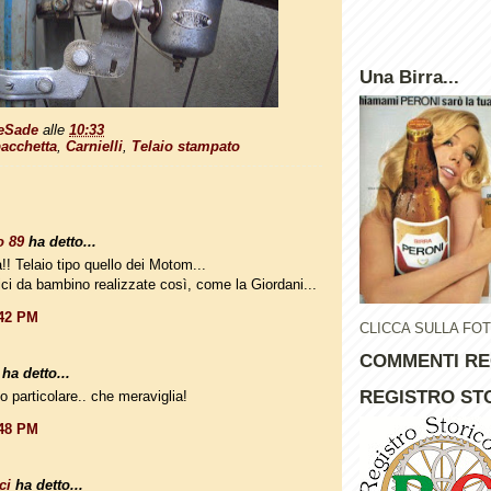
Una Birra...
eSade
alle
10:33
bacchetta
,
Carnielli
,
Telaio stampato
o 89
ha detto...
!! Telaio tipo quello dei Motom...
ici da bambino realizzate così, come la Giordani...
:42 PM
CLICCA SULLA FO
COMMENTI RE
ha detto...
REGISTRO STO
o particolare.. che meraviglia!
:48 PM
ci
ha detto...