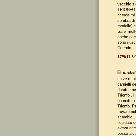
vecchio zi
TRIONFO. H
ricerca mi
sembra di
modello) e
Sarei molt
anche perc
sono riusci
Corrado
17/9/11 3
michele
salve a tu
carnielli d
dorati e ro
Trionfo , i 
guarnitura
Trionfo. P
trovare nu
scambio , 
liquidato 
aveva altr
possa aiut