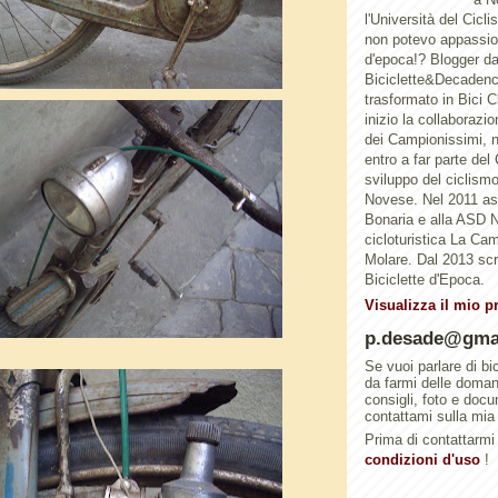
l'Università del Cicl
non potevo appassion
d'epoca!? Blogger d
Biciclette&Decadenc
trasformato in Bici 
inizio la collaborazi
dei Campionissimi, n
entro a far parte del
sviluppo del ciclismo 
Novese. Nel 2011 a
Bonaria e alla ASD N
cicloturistica La Ca
Molare. Dal 2013 scri
Biciclette d'Epoca.
Visualizza il mio p
p.desade@gma
Se vuoi parlare di bi
da farmi delle doma
consigli, foto e doc
contattami sulla mia
Prima di contattarmi 
condizioni d'uso
!