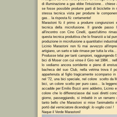
di illuminazione a gas ebbe l'intuizione... chiese 
se fosse possibile produrre parti di biciclette in
stessa tecnica vista per produrre le componen
gas... la risposta fù: certamente!
Marastoni fù il primo a produrre congiunzioni e
tecnica della microfusione. Il grande passo 
all'incontro con Cino Cinelli, quest'ultimo rima
questa tecnica produttiva che lo finanziò a tal pun
produzione in microfusione a quantitativi industrial
Licinio Marastoni non fù mai avvezzo all'impren
artigiano, un sarto e tale rimase per tutta la vita... 
Produsse telai per tanti campioni, raggiungendo l
bici di Moser con cui vinse il Giro nel 1984... nel
lo vediamo ancora sorridente e pieno di enstus
bacheca del suo Club, nella vetrina trova il po
appartenuta al figlio tragicamente scomparso in 
nel '72, una bici speciale, nel colore scelto da 
bici, un colore scelto per puro caso... la legge
accadde per Emilio Bozzi anni addietro, Licinio er
colore che lo differenziasse dai suoi diretti conc
giorno, passeggiando, si imbattè in un ramarro m
tanto bello che Marastoni si mise l'animaletto 
portò dal verniciatore dicendogli:
lo voglio così !
Naque il Verde Marastoni!