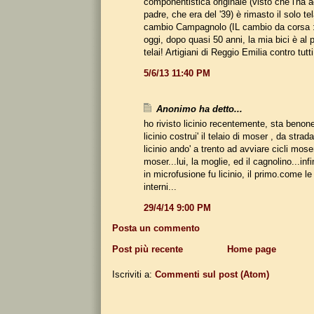
componentistica originale (visto che l'ha 
padre, che era del '39) è rimasto il solo tel
cambio Campagnolo (IL cambio da corsa :
oggi, dopo quasi 50 anni, la mia bici è al pa
telai! Artigiani di Reggio Emilia contro tutti
5/6/13 11:40 PM
Anonimo ha detto...
ho rivisto licinio recentemente, sta benone
licinio costrui' il telaio di moser , da strad
licinio ando' a trento ad avviare cicli mose
moser...lui, la moglie, ed il cagnolino...inf
in microfusione fu licinio, il primo.come le 
interni...
29/4/14 9:00 PM
Posta un commento
Post più recente
Home page
Iscriviti a:
Commenti sul post (Atom)