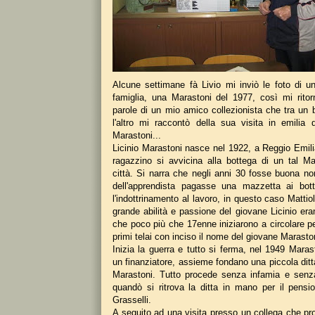
Alcune settimane fà Livio mi inviò le foto di un
famiglia, una Marastoni del 1977, così mi rito
parole di un mio amico collezionista che tra un 
l'altro mi raccontò della sua visita in emilia 
Marastoni...
Licinio Marastoni nasce nel 1922, a Reggio Emili
ragazzino si avvicina alla bottega di un tal Matt
città. Si narra che negli anni 30 fosse buona no
dell'apprendista pagasse una mazzetta ai bott
l'indottrinamento al lavoro, in questo caso Mattiol
grande abilità e passione del giovane Licinio eran
che poco più che 17enne iniziarono a circolare per
primi telai con inciso il nome del giovane Marasto
Inizia la guerra e tutto si ferma, nel 1949 Mara
un finanziatore, assieme fondano una piccola ditta,
Marastoni. Tutto procede senza infamia e senza
quandò si ritrova la ditta in mano per il pens
Grasselli.
A seguito ad una visita presso un collega che p