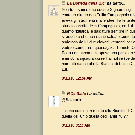
La Bottega della Bici
ha detto...
Non tutti sanno che questo Signore negli a
contatto diretto con Tullio Campagnolo e 
aveva gli strumenti ma le idee, fra le tante 
stringicannotto della Campagnolo, da Tulli
quanto riguarda le saldature sempre in qu
si accorse che non erano saldate come tutt
andarono da lui due giovani ventenni per ca
vedere come fare, quei ragazzi Ernesto 
Rosa non hanno mai speso una parola in s
anni 60 la squadra corse Palmolive (verde
non tutti sanno che la Bianchi di Felice G
Lui.
9/11/10 12:34 AM
P.De Sade
ha detto...
@Bavattolo
...sono curioso in merito alla Bianchi di Gim
quella del '67 o quella degli anni 70 ??
9/11/10 9:23 AM