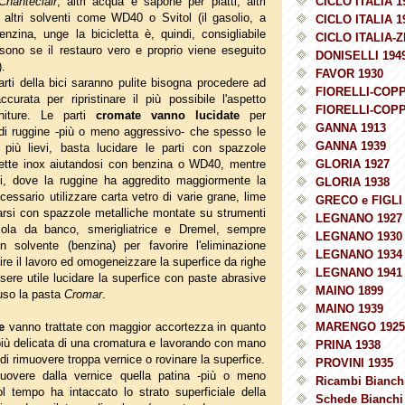
Chanteclair
, altri acqua e sapone per piatti, altri
CICLO ITALIA 1
altri solventi come WD40 o Svitol (il gasolio, a
CICLO ITALIA 1
enzina, unge la bicicletta è, quindi, consigliabile
CICLO ITALIA-Z
 sono se il restauro vero e proprio viene eseguito
DONISELLI 194
.
FAVOR 1930
rti della bici saranno pulite bisogna procedere ad
FIORELLI-COPP
curata per ripristinare il più possibile l'aspetto
FIORELLI-COPP
initure. Le parti
cromate vanno lucidate
per
GANNA 1913
 di ruggine -più o meno aggressivo- che spesso le
GANNA 1939
 più lievi, basta lucidare le parti con spazzole
iette inox aiutandosi con benzina o WD40, mentre
GLORIA 1927
ici, dove la ruggine ha aggredito maggiormente la
GLORIA 1938
cessario utilizzare carta vetro di varie grane, lime
GRECO e FIGLI 
zarsi con spazzole metalliche montate su strumenti
LEGNANO 1927
ola da banco, smerigliatrice e Dremel, sempre
LEGNANO 1930
n solvente (benzina) per favorire l'eliminazione
LEGNANO 1934
nire il lavoro ed omogeneizzare la superfice da righe
LEGNANO 1941
ere utile lucidare la superfice con paste abrasive
MAINO 1899
 uso la pasta
Cromar
.
MAINO 1939
e
vanno trattate con maggior accortezza in quanto
MARENGO 1925
 più delicata di una cromatura e lavorando con mano
PRINA 1938
 di rimuovere troppa vernice o rovinare la superfice.
PROVINI 1935
imuovere dalla vernice quella patina -più o meno
Ricambi Bianchi
l tempo ha intaccato lo strato superficiale della
Schede Bianchi 