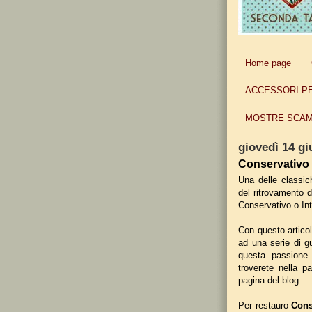
Home page
ACCESSORI P
MOSTRE SCAM
giovedì 14 g
Conservativo 
Una delle class
del ritrovamento d
Conservativo o Int
Con questo artico
ad una serie di gu
questa passione. 
troverete nella 
pagina del blog.
Per restauro
Cons