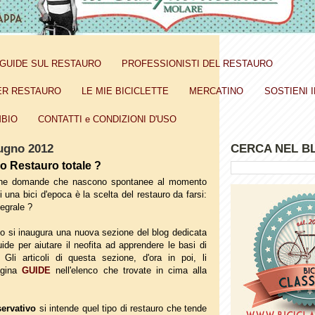
GUIDE SUL RESTAURO
PROFESSIONISTI DEL RESTAURO
ER RESTAURO
LE MIE BICICLETTE
MERCATINO
SOSTIENI I
BIO
CONTATTI e CONDIZIONI D'USO
iugno 2012
CERCA NEL B
o Restauro totale ?
iche domande che nascono spontanee al momento
i una bici d'epoca è la scelta del restauro da farsi:
egrale ?
lo si inaugura una nuova sezione del blog dedicata
ide per aiutare il neofita ad apprendere le basi di
Gli articoli di questa sezione, d'ora in poi, li
pagina
GUIDE
nell'elenco che trovate in cima alla
ervativo
si intende quel tipo di restauro che tende