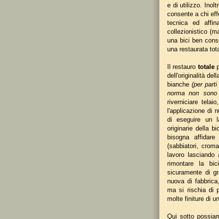
e di utilizzo. Inol
consente a chi eff
tecnica ed affin
collezionistico (m
una bici ben cons
una restaurata tot
Il restauro
totale
p
dell'originalità del
bianche
(per parti
norma non sono v
riverniciare telai
l'applicazione di 
di eseguire un la
originarie della b
bisogna affidare
(sabbiatori, croma
lavoro lasciando 
rimontare la bic
sicuramente di gr
nuova di fabbrica,
ma si rischia di 
molte finiture di u
Qui sotto possiam