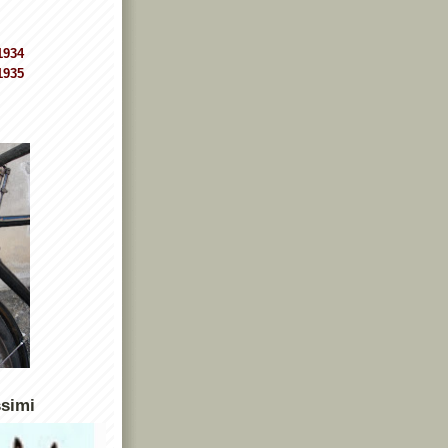
1934
1935
ssimi