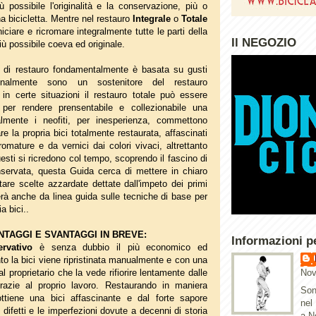
ù possibile l'originalità e la conservazione, più o
 bicicletta. Mentre nel restauro
Integrale
o
Totale
iciare e ricromare integralmente tutte le parti della
Il NEGOZIO
 più possibile coeva ed originale.
o di restauro fondamentalmente è basata su gusti
sonalmente sono un sostenitore del restauro
in certe situazioni il restauro totale può essere
e per rendere prensentabile e collezionabile una
ralmente i neofiti, per inesperienza, commettono
are la propria bici totalmente restaurata, affascinati
romature e da vernici dai colori vivaci, altrettanto
esti si ricredono col tempo, scoprendo il fascino di
nservata, questa Guida cerca di mettere in chiaro
itare scelte azzardate dettate dall'impeto dei primi
rà anche da linea guida sulle tecniche di base per
ia bici..
NTAGGI E SVANTAGGI IN BREVE:
Informazioni p
ervativo
è senza dubbio il più economico ed
o la bici viene ripristinata manualmente e con una
l proprietario che la vede rifiorire lentamente dalle
Nov
razie al proprio lavoro. Restaurando in maniera
Son
ottiene una bici affascinante e dal forte sapore
nel
i difetti e le imperfezioni dovute a decenni di storia
a N