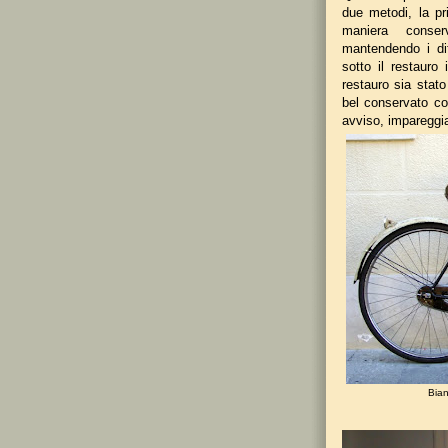
due metodi, la p
maniera conser
mantendendo i dif
sotto il restauro
restauro sia stato
bel conservato co
avviso, impareggia
Bia