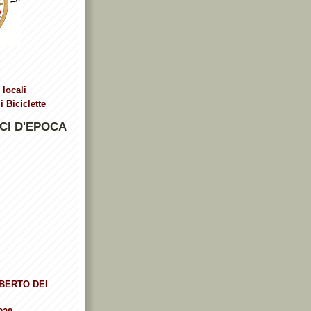
 locali
 Biciclette
CI D'EPOCA
BERTO DEI