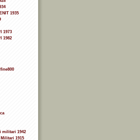
928
934
ENIT 1935
9
I 1973
I 1982
fine800
ca
 militari 1942
Militari 1915