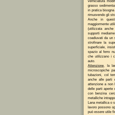
verniciatura modi
grasso sedimentat
in pratica bisogn
rimuovendo gli str
Anche in quest
maggiormente utiliz
(utilizzata anche 
supporti mediame
coadiuvati da un 
strofinare la sup
superficiale, insi
spazio al ferro n
che utilizzano i c
auto.
Attenzione,
la lan
microscopiche pag
tubazioni, col t
anche alle parti 
attenzione a non l
delle parti aperte 
con benzina cerc
metalliche intrapp
Lana metallica o s
lavoro possono opa
può essere utile f