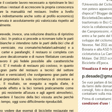
tre il costante lavoro necessario a ripristinare le bici
l'Università del Cicl
ettua i restauri di accrescere la propria conoscenza
non potevo appassion
are la manualità nel restauro. Inoltre a livello
d'epoca!? Blogger d
a indirettamente anche sotto al profilo economico)
Biciclette&Decadenc
ervata è assolutamente più valorizzata rispetto ad
trasformato in Bici 
almente.
inizio la collaborazi
dei Campionissimi, n
revede, invece, una soluzione drastica di ripristino
entro a far parte del
la bici. In pratica si procede a ricromare tutte le parti
sviluppo del ciclismo 
 bianche si intendono tutte le parti della bici che di
Novese. Nel 2011 a
erniciate, ma cromate/nichelate/cadmiate)
e a
Bonaria e alla ASD N
o, carter e parafanghi; il restauro si completa con
cicloturistica La Ca
nuove decalcomanie e di nuove filettature cercando
Molare. Dal 2013 scri
voro il più fedele possibile alle caratterstiche
Biciclette d'Epoca.
ici. E' il metodo di restauro più costoso, in quanto
Visualizza il mio p
 gran parte del restauro a tecnici del settore
tori e verniciatori) che svolgeranno gran parte del
p.desade@gma
al proprietario la sola incombenza di smontare e
Se vuoi parlare di bi
i. Il risultato, se eseguito a regola d'arte, è
da farmi delle doma
ande effetto e la bici tornerà praticamente come
consigli, foto e doc
 più resistente all'usura e agli agenti atmosferici,
contattami sulla mia
perdere il fascino della bici vissuta anche perchè
Prima di contattarmi 
n tempo, oggi sono difficilmente riproducibili.
condizioni d'uso
!
o vedere due esempi di biciclette restaurate nei