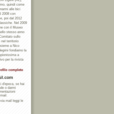
ismo, quindi come
armi alle bici
al 2008 con
e, poi dal 2012
Classiche. Nel 2009
one con il Museo
ello stesso anno
 Comitato sullo
nel territorio
ssieme a Nico
egrini fondiamo la
mpionissima a
vo per la rivista
rofilo completo
il.com
ci d'epoca, se hai
nde o darmi
umentazioni
 mail.
via mail leggi le