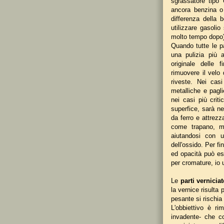
sgrassatore tipo
ancora benzina o 
differenza della b
utilizzare gasolio
molto tempo dopo)
Quando tutte le pa
una pulizia più ac
originale delle f
rimuovere il velo
riveste. Nei casi
metalliche e pagl
nei casi più crit
superfice, sarà ne
da ferro e attrez
come trapano, m
aiutandosi con u
dell'ossido. Per fi
ed opacità può ess
per cromature, io
Le
parti verniciat
la vernice risulta
pesante si rischia
L'obbiettivo è r
invadente- che co