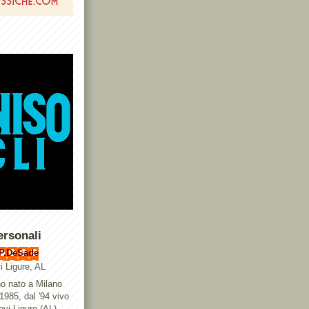
ersonali
P.DeSade
i Ligure, AL
o nato a Milano
 1985, dal '94 vivo
ovi Ligure (AL),