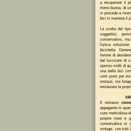
a recuperare il pi
meno buona, di una
si procede a rivern
bici in maniera il
La scelta del tip
soggettivi, per
conservativo, ma 
l'unica soluzion
bicicletta. Gene
l'errore di desider
dal luccicare di c
spesso molti di qu
una bella bici co
certi punti per ev
restauri, ma funge
restaurare la propr
VA
Il restauro
cons
appagante in quant
cura meticolosa da
proprie mani e g
conservativa si 
vintage, con tutti 