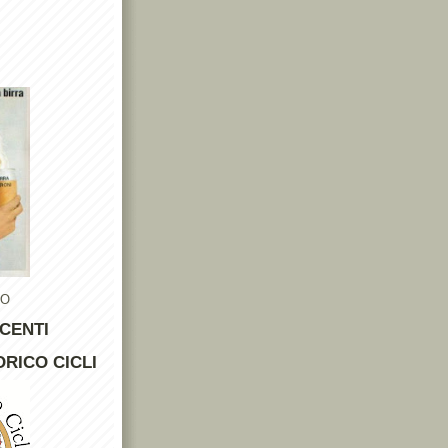
TO
CENTI
RICO CICLI