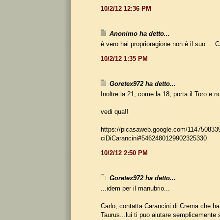
10/2/12 12:36 PM
Anonimo ha detto...
è vero hai proprioragione non è il suo ... C
10/2/12 1:35 PM
Goretex972 ha detto...
Inoltre la 21, come la 18, porta il Toro e no
vedi qua!!
https://picasaweb.google.com/11475083
ciDiCarancini#5462480129902325330
10/2/12 2:50 PM
Goretex972 ha detto...
...idem per il manubrio...
Carlo, contatta Carancini di Crema che ha
Taurus...lui ti puo aiutare semplicemente s