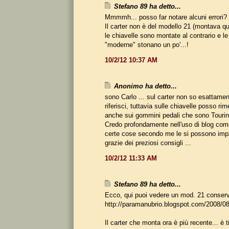
Stefano 89 ha detto...
Mmmmh... posso far notare alcuni errori?
Il carter non è del modello 21 (montava qu
le chiavelle sono montate al contrario e l
"moderne" stonano un po'...!
10/2/12 10:37 AM
Anonimo ha detto...
sono Carlo ... sul carter non so esattamen
riferisci, tuttavia sulle chiavelle posso ri
anche sui gommini pedali che sono Tourin
Credo profondamente nell'uso di blog com
certe cose secondo me le si possono impa
grazie dei preziosi consigli ...
10/2/12 11:33 AM
Stefano 89 ha detto...
Ecco, qui puoi vedere un mod. 21 conserv
http://paramanubrio.blogspot.com/2008/08
Il carter che monta ora è più recente... è t