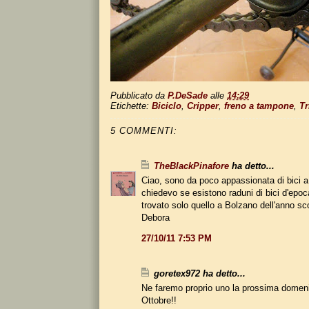
Pubblicato da
P.DeSade
alle
14:29
Etichette:
Biciclo
,
Cripper
,
freno a tampone
,
Tr
5 COMMENTI:
TheBlackPinafore
ha detto...
Ciao, sono da poco appassionata di bici a
chiedevo se esistono raduni di bici d'epoca 
trovato solo quello a Bolzano dell'anno sco
Debora
27/10/11 7:53 PM
goretex972 ha detto...
Ne faremo proprio uno la prossima domenic
Ottobre!!