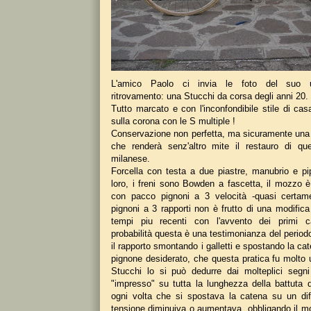
L'amico Paolo ci invia le foto del suo ult
ritrovamento: una Stucchi da corsa degli anni 20.
Tutto marcato e con l'inconfondibile stile di ca
sulla corona con le S multiple !
Conservazione non perfetta, ma sicuramente una
che renderà senz'altro mite il restauro di qu
milanese.
Forcella con testa a due piastre, manubrio e pip
loro, i freni sono Bowden a fascetta, il mozzo è
con pacco pignoni a 3 velocità -quasi certa
pignoni a 3 rapporti non è frutto di una modific
tempi piu recenti con l'avvento dei primi 
probabilità questa è una testimonianza del period
il rapporto smontando i galletti e spostando la ca
pignone desiderato, che questa pratica fu molto 
Stucchi lo si può dedurre dai molteplici segni
"impresso" su tutta la lunghezza della battuta del
ogni volta che si spostava la catena su un dif
tensione diminuiva o aumentava, obbligando il 