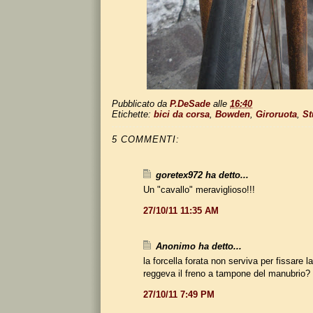
Pubblicato da
P.DeSade
alle
16:40
Etichette:
bici da corsa
,
Bowden
,
Giroruota
,
St
5 COMMENTI:
goretex972 ha detto...
Un "cavallo" meraviglioso!!!
27/10/11 11:35 AM
Anonimo ha detto...
la forcella forata non serviva per fissare l
reggeva il freno a tampone del manubrio?
27/10/11 7:49 PM