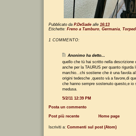
Pubblicato da
P.DeSade
alle
16:13
Etichette:
Freno a Tamburo
,
Germania
,
Torped
1 COMMENTO:
Anonimo ha detto...
quello che tù hai scritto nella descrizione 
anche per la TAURUS per quanto rigurda le
marchio...chi sostiene che è una favola al
origini tedesche ,questo và a favore,di q
che hanno sempre sostenuto questo,e io s
medusa.
5/2/11 12:39 PM
Posta un commento
Post più recente
Home page
Iscriviti a:
Commenti sul post (Atom)