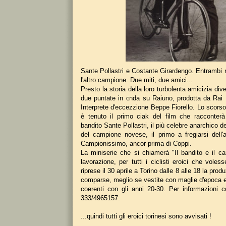
Sante Pollastri e Costante Girardengo. Entrambi 
l'altro campione. Due miti, due amici...
Presto la storia della loro turbolenta amicizia div
due puntate in onda su Raiuno, prodotta da Rai 
Interprete d'eccezzione Beppe Fiorello. Lo scorso 
è tenuto il primo ciak del film che racconterà
bandito Sante Pollastri, il più celebre anarchico d
del campione novese, il primo a fregiarsi dell'a
Campionissimo, ancor prima di Coppi.
La miniserie che si chiamerà "Il bandito e il c
lavorazione, per tutti i ciclisti eroici che voless
riprese il 30 aprile a Torino dalle 8 alle 18 la prod
comparse, meglio se vestite con maglie d'epoca e
coerenti con gli anni 20-30. Per informazioni c
333/4965157.
...quindi tutti gli eroici torinesi sono avvisati !