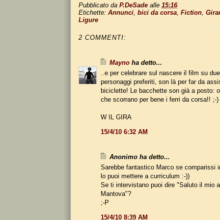
Pubblicato da
P.DeSade
alle
15:16
Etichette:
Annunci
,
bici da corsa
,
Fiction
,
Gira
Ligure
2 COMMENTI:
Mayno
ha detto...
..e per celebrare sul nascere il film su due
personaggi preferiti, son là per far da assi
biciclette! Le bacchette son già a posto: 
che scorrano per bene i ferri da corsa!! ;-)
W IL GIRA
15/4/10 6:32 AM
Anonimo ha detto...
Sarebbe fantastico Marco se comparissi in
lo puoi mettere a curriculum :-))
Se ti intervistano puoi dire "Saluto il mio
Mantova"?
;-P
15/4/10 8:39 AM