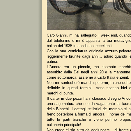
Caro Gianni, mi hai rallegrato il week end, quand
dal telefonino e mi è apparsa la tua meravigl
ballon del 1935 in condizioni eccellenti.
Con la sua verniciatura originale azzurro polver
leggermente brunite dagli anni... adoro quando l
patina.
L'Ancora era un piccolo, ma rinomato marchi
assorbito dalla Dei negli anni 20 e la mantenne
come sottomarca, assieme a Ciclo Italia e Zenit.
Non mi santecherò mai di ripetermi, talune sott
definirle in questi termini.. sono spesso bici a
marchi di punta.
Il carter in due pezzi ha il classico disegno Anco
una sagomatura che ricorda vagamente la Taurus
della Bianchi. I dettagli stilistici del marchio si
freno posteriore a forma di ancora, il nome del ma
tutte le parti bianche e viene perfino propo
bulloneria principale!
Non credo ci sia altro da aggiungere... di fronte