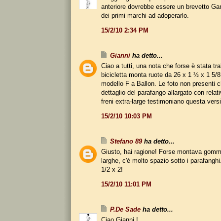
anteriore dovrebbe essere un brevetto Gan
dei primi marchi ad adoperarlo.
15/2/10 2:34 PM
Gianni
ha detto...
Ciao a tutti, una nota che forse è stata tra
bicicletta monta ruote da 26 x 1 ½ x 1 5/8.
modello F a Ballon. Le foto non presenti ch
dettaglio del parafango allargato con relati
freni extra-large testimoniano questa vers
15/2/10 10:03 PM
Stefano 89
ha detto...
Giusto, hai ragione! Forse montava gomm
larghe, c'è molto spazio sotto i parafanghi
1/2 x 2!
15/2/10 11:01 PM
P.De Sade
ha detto...
Ciao Gianni !