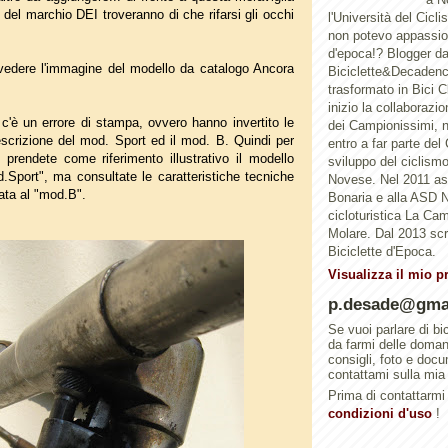
 del marchio DEI troveranno di che rifarsi gli occhi
l'Università del Cicl
non potevo appassion
d'epoca!? Blogger d
edere l'immagine del modello da catalogo Ancora
Biciclette&Decadenc
trasformato in Bici 
inizio la collaborazi
c'è un errore di stampa, ovvero hanno invertito le
dei Campionissimi, n
escrizione del mod. Sport ed il mod. B. Quindi per
entro a far parte del
prendete come riferimento illustrativo il modello
sviluppo del ciclismo 
d.Sport", ma consultate le caratteristiche tecniche
Novese. Nel 2011 a
ata al "mod.B".
Bonaria e alla ASD N
cicloturistica La Ca
Molare. Dal 2013 scri
Biciclette d'Epoca.
Visualizza il mio p
p.desade@gma
Se vuoi parlare di bi
da farmi delle doma
consigli, foto e doc
contattami sulla mia
Prima di contattarmi 
condizioni d'uso
!