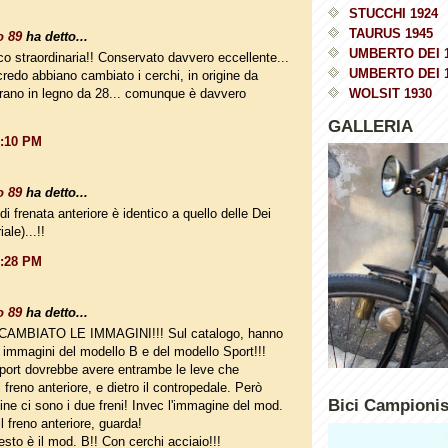
STUCCHI 1924
TAURUS 1945
o 89
ha detto...
UMBERTO DEI 
oco straordinaria!! Conservato davvero eccellente...
UMBERTO DEI 
redo abbiano cambiato i cerchi, in origine da
rano in legno da 28... comunque è davvero
WOLSIT 1930
GALLERIA
2:10 PM
o 89
ha detto...
di frenata anteriore è identico a quello delle Dei
ale)...!!
2:28 PM
o 89
ha detto...
AMBIATO LE IMMAGINI!!! Sul catalogo, hanno
le immagini del modello B e del modello Sport!!!
 Sport dovrebbe avere entrambe le leve che
 freno anteriore, e dietro il contropedale. Però
Bici Campioni
ine ci sono i due freni! Invec l'immagine del mod.
l freno anteriore, guarda!
esto è il mod. B!! Con cerchi acciaio!!!