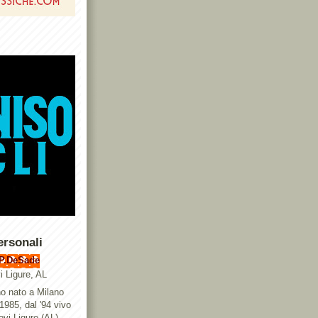
ersonali
P.DeSade
i Ligure, AL
o nato a Milano
 1985, dal '94 vivo
ovi Ligure (AL),