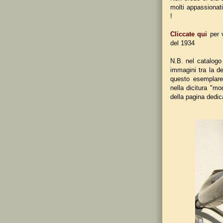
molti appassionati
!
Cliccate qui
per v
del 1934
N.B. nel catalogo 
immagini tra la d
questo esemplare 
nella dicitura "mo
della pagina dedic