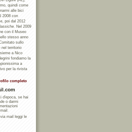
ismo, quindi come
armi alle bici
al 2008 con
e, poi dal 2012
Classiche. Nel 2009
one con il Museo
ello stesso anno
 Comitato sullo
nel territorio
ssieme a Nico
egrini fondiamo la
mpionissima a
vo per la rivista
rofilo completo
il.com
ci d'epoca, se hai
nde o darmi
umentazioni
 mail.
via mail leggi le