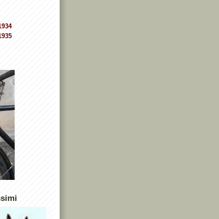
1934
1935
ssimi