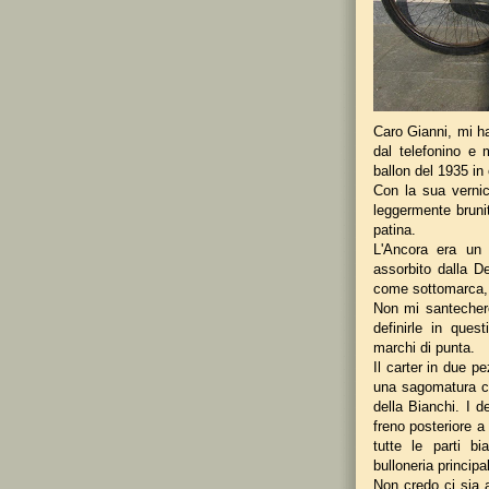
Caro Gianni, mi ha
dal telefonino e
ballon del 1935 in 
Con la sua vernici
leggermente bruni
patina.
L'Ancora era un
assorbito dalla D
come sottomarca, a
Non mi santecherò
definirle in quest
marchi di punta.
Il carter in due p
una sagomatura ch
della Bianchi. I d
freno posteriore a
tutte le parti b
bulloneria principa
Non credo ci sia a