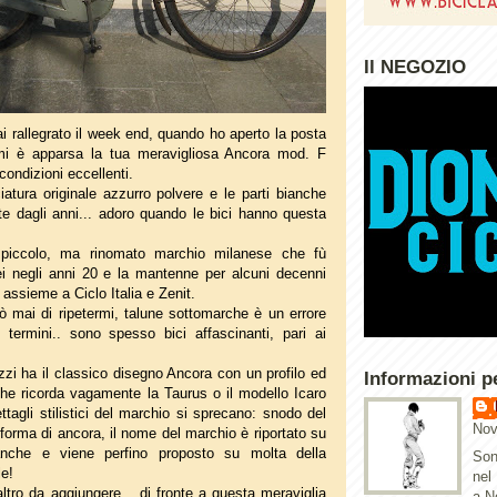
Il NEGOZIO
i rallegrato il week end, quando ho aperto la posta
 mi è apparsa la tua meravigliosa Ancora mod. F
condizioni eccellenti.
atura originale azzurro polvere e le parti bianche
te dagli anni... adoro quando le bici hanno questa
 piccolo, ma rinomato marchio milanese che fù
ei negli anni 20 e la mantenne per alcuni decenni
ssieme a Ciclo Italia e Zenit.
 mai di ripetermi, talune sottomarche è un errore
i termini.. sono spesso bici affascinanti, pari ai
ezzi ha il classico disegno Ancora con un profilo ed
Informazioni p
e ricorda vagamente la Taurus o il modello Icaro
ettagli stilistici del marchio si sprecano: snodo del
Nov
 forma di ancora, il nome del marchio è riportato su
ianche e viene perfino proposto su molta della
Son
le!
nel
ltro da aggiungere... di fronte a questa meraviglia
a N