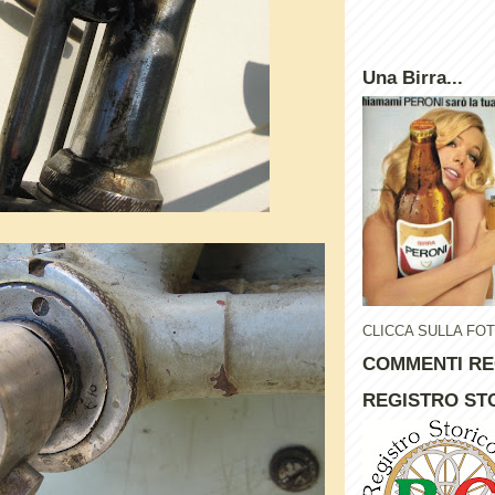
Una Birra...
CLICCA SULLA FO
COMMENTI RE
REGISTRO STO