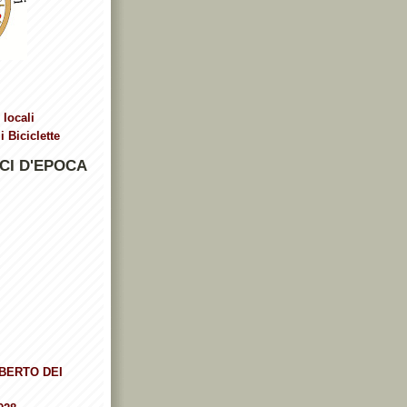
 locali
 Biciclette
CI D'EPOCA
BERTO DEI