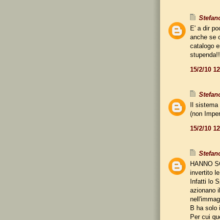
Stefan
E' a dir p
anche se c
catalogo e
stupenda!!
15/2/10 1
Stefan
Il sistema 
(non Imperi
15/2/10 1
Stefan
HANNO SC
invertito 
Infatti lo
azionano il
nell'immag
B ha solo i
Per cui qu