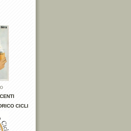
TO
CENTI
RICO CICLI