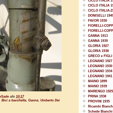
CICLO ITALIA 1
CICLO ITALIA 1
CICLO ITALIA-Z
DONISELLI 194
FAVOR 1930
FIORELLI-COPP
FIORELLI-COPP
GANNA 1913
GANNA 1939
GLORIA 1927
GLORIA 1938
GRECO e FIGLI 
LEGNANO 1927
LEGNANO 1930
LEGNANO 1934
LEGNANO 1941
MAINO 1899
MAINO 1939
MARENGO 1925
PRINA 1938
eSade
alle
10:17
,
Bici a bacchetta
,
Ganna
,
Umberto Dei
PROVINI 1935
Ricambi Bianchi
Schede Bianchi 