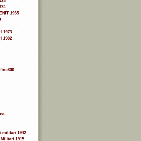
928
934
ENIT 1935
9
I 1973
I 1982
fine800
ca
 militari 1942
Militari 1915