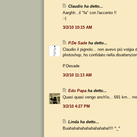
Claudio ha detto...
Aarghh...il "fa" con l'accento !!
:-|
3/2/10 10:15 AM
P.De Sade
ha detto...
Claudio il pignolo... non avevo più volgia di
photoshop, ho confidato nella disattenzio
P.Desade
3/2/10 11:13 AM
Edo Papa
ha detto...
Quasi quasi vengo anch'io... 691 km... meg
3/2/10 4:27 PM
Linda ha detto...
Buahahahahahahahahaha!!!! ^_^