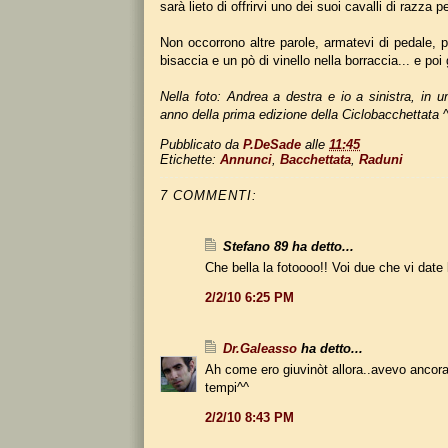
sarà lieto di offrirvi uno dei suoi cavalli di razza 
Non occorrono altre parole, armatevi di pedale, 
bisaccia e un pò di vinello nella borraccia... e poi
Nella foto: Andrea a destra e io a sinistra, in 
anno della prima edizione della Ciclobacchettata
^
Pubblicato da
P.DeSade
alle
11:45
Etichette:
Annunci
,
Bacchettata
,
Raduni
7 COMMENTI:
Stefano 89 ha detto...
Che bella la fotoooo!! Voi due che vi date l
2/2/10 6:25 PM
Dr.Galeasso
ha detto...
Ah come ero giuvinòt allora..avevo ancora
tempi^^
2/2/10 8:43 PM