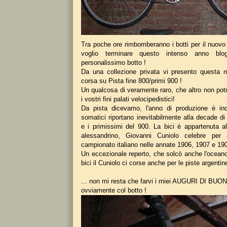
Tra poche ore rimbomberanno i botti per il nuovo
voglio terminare questo intenso anno blog
personalissimo botto !
Da una collezione privata vi presento questa 
corsa su Pista fine 800/primi 900 !
Un qualcosa di veramente raro, che altro non potr
i vostri fini palati velocipedistici!
Da pista dicevamo, l'anno di produzione è inde
somatici riportano inevitabilmente alla decade di
e i primissimi del 900. La bici è appartenuta 
alessandrino, Giovanni Cuniolo celebre per 
campionato italiano nelle annate 1906, 1907 e 19
Un eccezionale reperto, che solcò anche l'oceano
bici il Cuniolo ci corse anche per le piste argentin
... non mi resta che farvi i miei AUGURI DI BUO
ovviamente col botto !