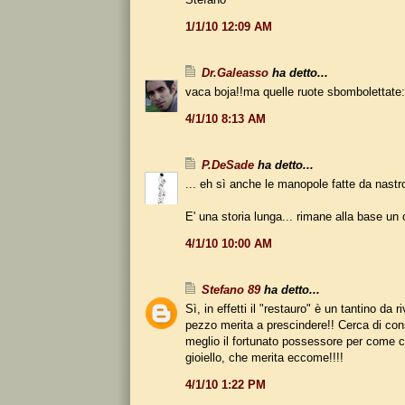
1/1/10 12:09 AM
Dr.Galeasso
ha detto...
vaca boja!!ma quelle ruote sbombolettate:((
4/1/10 8:13 AM
P.DeSade
ha detto...
... eh sì anche le manopole fatte da nastro
E' una storia lunga... rimane alla base un 
4/1/10 10:00 AM
Stefano 89
ha detto...
Sì, in effetti il "restauro" è un tantino da r
pezzo merita a prescindere!! Cerca di consi
meglio il fortunato possessore per come c
gioiello, che merita eccome!!!!
4/1/10 1:22 PM