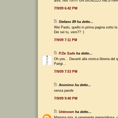
anni, non 70!!!!! UN GIOIELLO INESTIM
7/9/09 6:42 PM
Stefano 89 ha detto...
Wei Paolo, quello in prima pagina sotto la
Dei sei tu, vero?? :)
7/9/09 7:11 PM
P.De Sade
ha detto...
Oh yes... Davanti alla storica libreria del q
Parigi...
7/9/09 7:53 PM
Anonimo ha detto...
senza parole
7/9/09 9:40 PM
Unknown
ha detto...
Mamma mia, è veramente meravigliosa, un