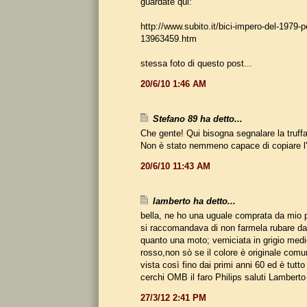
guardate qui:
http://www.subito.it/bici-impero-del-1979-p
13963459.htm
stessa foto di questo post...
20/6/10 1:46 AM
Stefano 89 ha detto...
Che gente! Qui bisogna segnalare la truffa 
Non è stato nemmeno capace di copiare l'
20/6/10 11:43 AM
lamberto ha detto...
bella, ne ho una uguale comprata da mio p
si raccomandava di non farmela rubare d
quanto una moto; verniciata in grigio medio
rosso,non sò se il colore è originale com
vista così fino dai primi anni 60 ed è tutt
cerchi OMB il faro Philips saluti Lambert
27/3/12 2:41 PM