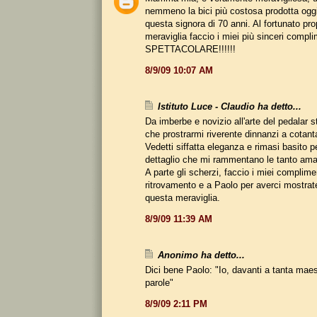
nemmeno la bici più costosa prodotta ogg
questa signora di 70 anni. Al fortunato pro
meraviglia faccio i miei più sinceri compli
SPETTACOLARE!!!!!!
8/9/09 10:07 AM
Istituto Luce - Claudio ha detto...
Da imberbe e novizio all'arte del pedalar 
che prostrarmi riverente dinnanzi a cotanta
Vedetti siffatta eleganza e rimasi basito p
dettaglio che mi rammentano le tanto ama
A parte gli scherzi, faccio i miei complime
ritrovamento e a Paolo per averci mostrate
questa meraviglia.
8/9/09 11:39 AM
Anonimo ha detto...
Dici bene Paolo: "Io, davanti a tanta maes
parole"
8/9/09 2:11 PM