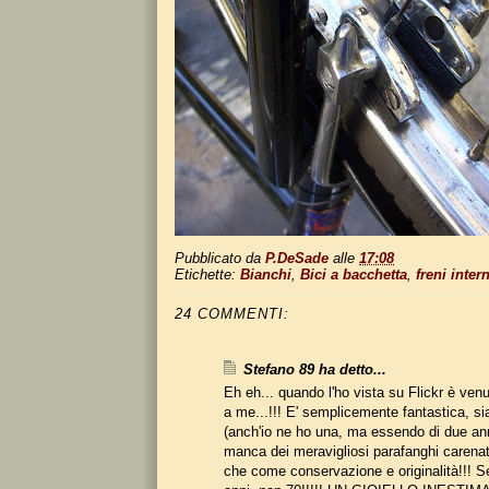
Pubblicato da
P.DeSade
alle
17:08
Etichette:
Bianchi
,
Bici a bacchetta
,
freni intern
24 COMMENTI:
Stefano 89 ha detto...
Eh eh... quando l'ho vista su Flickr è ven
a me...!!! E' semplicemente fantastica, s
(anch'io ne ho una, ma essendo di due an
manca dei meravigliosi parafanghi carenati
che come conservazione e originalità!!! 