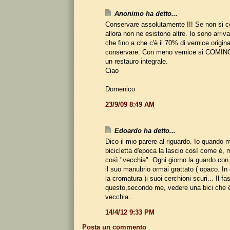
Anonimo ha detto...
Conservare assolutamente !!! Se non si 
allora non ne esistono altre. Io sono arriva
che fino a che c'è il 70% di vernice origin
conservare. Con meno vernice si COMINC
un restauro integrale.
Ciao
Domenico
23/9/09 8:49 AM
Edoardo ha detto...
Dico il mio parere al riguardo. Io quando 
bicicletta d'epoca la lascio così come è, 
così "vecchia". Ogni giorno la guardo con i
il suo manubrio ormai grattato ( opaco. In
la cromatura )i suoi cerchioni scuri... Il fa
questo,secondo me, vedere una bici che 
vecchia..
14/4/12 9:33 PM
Posta un commento