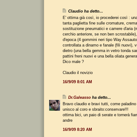
Claudio ha detto...
E' ottima già così, io procederei così : una 
tanta paglietta fine sulle cromature, crema
sostituzione pneumatici e camere d'aria (
cerchio anteriore, se non ben scrostabile),
d'epoca (4 gommini neri tipo Way Assauto
controllata a dinamo e fanale (fili nuovi), v
dietro (una bella gemma in vetro tonda sa
pattini freni nuovi e una bella oliata genera
Dico male ?
Claudio il novizio
16/9/09 8:01 AM
Dr.Galeasso
ha detto...
Bravo claudio e bravi tutti, come paladino
unisco al coro e sbraito:conservare!!!
ottima bici, un paio di serate e tornerà f
andre
16/9/09 8:20 AM