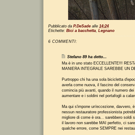
Pubblicato da
P.DeSade
alle
14:24
Etichette:
Bici a bacchetta
,
Legnano
6 COMMENTI:
Stefano 89 ha detto...
Ma è in uno stato ECCELLENTE!!! RES
MANIERA INTEGRALE SAREBBE UN DELI
Purtroppo chi ha una sola bicicletta d'ep
averla come nuova, il fascino del conserva
comincia più avanti, quando il numero dei 
aumentare e i soldini nel portafogli a calare
Ma qui s'impone un'eccezione, davvero, è
nessun restauratore professionista potrebb
migliore di come è ora... sarebbero soldi s
il lavoro non sarebbe MAI perfetto, ci s
qualche errore, come SEMPRE nei restauri 