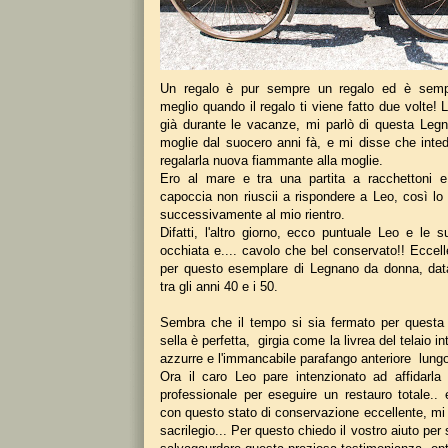
Un regalo è pur sempre un regalo ed è sempr
meglio quando il regalo ti viene fatto due volte!
già durante le vacanze, mi parlò di questa Leg
moglie dal suocero anni fà, e mi disse che inted
regalarla nuova fiammante alla moglie.
Ero al mare e tra una partita a racchettoni e
capoccia non riuscii a rispondere a Leo, così lo i
successivamente al mio rientro.
Difatti, l'altro giorno, ecco puntuale Leo e le 
occhiata e.... cavolo che bel conservato!! Eccel
per questo esemplare di Legnano da donna, data
tra gli anni 40 e i 50.
Sembra che il tempo si sia fermato per questa
sella è perfetta, girgia come la livrea del telaio int
azzurre e l'immancabile parafango anteriore lung
Ora il caro Leo pare intenzionato ad affidarla
professionale per eseguire un restauro totale.. 
con questo stato di conservazione eccellente, mi
sacrilegio... Per questo chiedo il vostro aiuto per