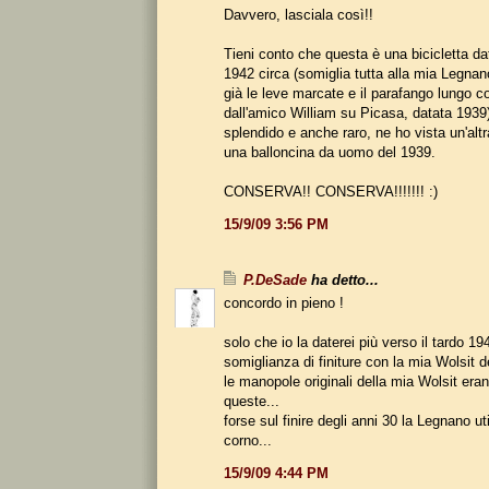
Davvero, lasciala così!!
Tieni conto che questa è una bicicletta dat
1942 circa (somiglia tutta alla mia Legna
già le leve marcate e il parafango lungo 
dall'amico William su Picasa, datata 1939).
splendido e anche raro, ne ho vista un'altr
una balloncina da uomo del 1939.
CONSERVA!! CONSERVA!!!!!!! :)
15/9/09 3:56 PM
P.DeSade
ha detto...
concordo in pieno !
solo che io la daterei più verso il tardo 19
somiglianza di finiture con la mia Wolsit 
le manopole originali della mia Wolsit era
queste...
forse sul finire degli anni 30 la Legnano ut
corno...
15/9/09 4:44 PM