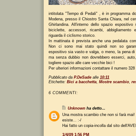
intitolata "Tempo di Pedali" , è in programma d
Modena, presso il Chiostro Santa Chiara, nel cent
Ghirlandina. All'interno dello spazio espositivo
biciclette, accessori, ricambi, abbigliamento 
riguarda il ciclismo storico.
In mattinata è prevista anche una pedalata con 
Non ci sono mai stato quindi non so garant
espositivo sia vasto e valga, o meno, la pena di
ma senza dubbio non dovrebbero esserci, auto
togliere spazio alle care vecchie bici !
Per ulteriori informazioni contattare il numero 32
Pubblicato da
P.DeSade
alle
10:11
Etichette:
Bici a bacchetta
,
Mostre scambio
,
re
6 COMMENTI:
Unknown
ha detto...
Una mostra scambio che non si farà mai!
esiste... :-/
Hai fatto un copia-incolla dal sito dell'AV
1/4/09 1:56 PM