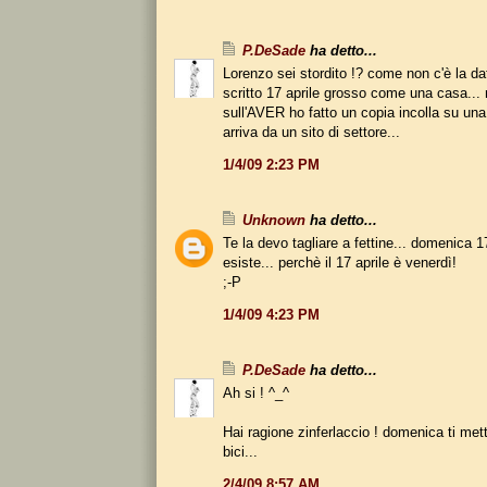
P.DeSade
ha detto...
Lorenzo sei stordito !? come non c'è la dat
scritto 17 aprile grosso come una casa... 
sull'AVER ho fatto un copia incolla su un
arriva da un sito di settore...
1/4/09 2:23 PM
Unknown
ha detto...
Te la devo tagliare a fettine... domenica 1
esiste... perchè il 17 aprile è venerdì!
;-P
1/4/09 4:23 PM
P.DeSade
ha detto...
Ah si ! ^_^
Hai ragione zinferlaccio ! domenica ti met
bici...
2/4/09 8:57 AM