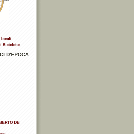
 locali
 Biciclette
CI D'EPOCA
BERTO DEI