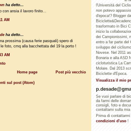
wn
ha detto...
l'Università del Cicl
non potevo appassion
con ansia il lavoro finito...
d'epoca!? Blogger d
:11 AM
Biciclette&Decadenc
trasformato in Bici 
inizio la collaborazi
ade
ha detto...
dei Campionissimi, n
na prossima (causa ferie pasquali) spero di
entro a far parte del
 le foto, cmq alla bacchettata del 19 la porto !
sviluppo del ciclismo 
Novese. Nel 2011 a
:43 AM
Bonaria e alla ASD N
cicloturistica La Ca
nto
Molare. Dal 2013 scri
Home page
Post più vecchio
Biciclette d'Epoca.
Visualizza il mio p
ti sul post (Atom)
p.desade@gma
Se vuoi parlare di bi
da farmi delle doma
consigli, foto e doc
contattami sulla mia
Prima di contattarmi 
condizioni d'uso
!