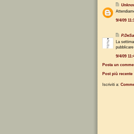
Unkno
Attendiamo 
9/4/09 11
P.DeS
La settima
pubblicare
9/4/09 11
Posta un comme
Post più recente
Iscriviti a:
Commen