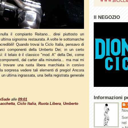
Il NEGOZIO
nulla il compianto Reitano... direi piuttosto un
a ultima signorina restaurata. A volte le sottomarche
credibili! Quando trovai la Ciclo Italia, pensavo di
arci componenti della Umberto Dei; in un certo
: il telaio è il classico "mod. A" della Dei, come
componenti, dal carter alla minuteria... ma mai mi
di trovare una ruota libera marchiata in corsivo
la sorpresa vedere tali elementi di pregio! Ancora
 un ultima ingrassata, una bella registrata generale
Informazioni p
eSade
alle
09:01
bacchetta
,
Ciclo Italia
,
Ruota Libera
,
Umberto
Nov
Son
nel
a N