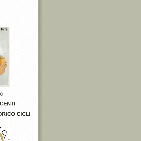
TO
CENTI
RICO CICLI