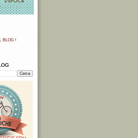
L BLOG !
LOG