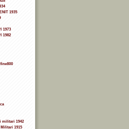
928
934
ENIT 1935
9
I 1973
I 1982
fine800
ca
 militari 1942
Militari 1915