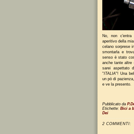
No, non c'entra 
aperitivo della mi
celano sorprese in
smontarla e trov
senso è stato così
anche tante altre 
sarei aspettato 
"
ITALIA
"! Una bel
un pò di pazienza,
e ve la presento.
Pubblicato da
P.D
Etichette:
Bici a 
Dei
2 COMMENTI: