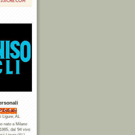
ersonali
P.DeSade
i Ligure, AL
o nato a Milano
 1985, dal '94 vivo
ovi Ligure (AL),