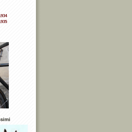
1934
1935
ssimi