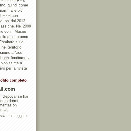
ismo, quindi come
armi alle bici
al 2008 con
e, poi dal 2012
Classiche. Nel 2009
one con il Museo
ello stesso anno
 Comitato sullo
nel territorio
ssieme a Nico
egrini fondiamo la
mpionissima a
vo per la rivista
rofilo completo
il.com
ci d'epoca, se hai
nde o darmi
umentazioni
 mail.
via mail leggi le