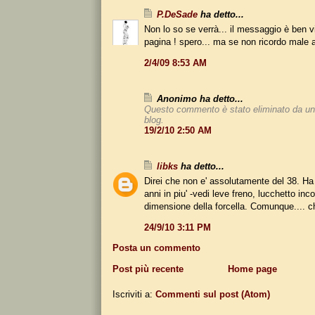
P.DeSade
ha detto...
Non lo so se verrà... il messaggio è ben vis
pagina ! spero... ma se non ricordo male a
2/4/09 8:53 AM
Anonimo ha detto...
Questo commento è stato eliminato da un
blog.
19/2/10 2:50 AM
libks
ha detto...
Direi che non e' assolutamente del 38. 
anni in piu' -vedi leve freno, lucchetto inc
dimensione della forcella. Comunque.... c
24/9/10 3:11 PM
Posta un commento
Post più recente
Home page
Iscriviti a:
Commenti sul post (Atom)