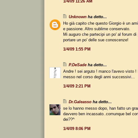
1/4/09 11:26 AM
Unknown
ha detto...
Ho già capito che questo Giorgio è un am
e passione. Altro sublime conservato.
Mi auguro che partecipi un po' al forum d
portare un po' delle sue conoscenze!
1/4/09 1:55 PM
P.DeSade
ha detto...
Andre ! sei arguto ! manco l'avevo visto !
messo nel corso degli anni successivi...
1/4/09 2:21 PM
Dr.Galeasso
ha detto...
se lo hanno messo dopo, han fatto un gra
davvero ben incassato..comunque bel con
dei??^
1/4/09 8:06 PM