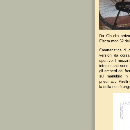
Da Claudio arriv
Electa mod.52 del
Caratteristica di 
versioni da corsa,
sportivo. I mozzi 
interessanti sono 
gli archetti dei fr
sul manubrio in 
pneumatici Pirelli
la sella non è orig