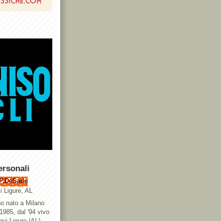
ersonali
P.DeSade
i Ligure, AL
o nato a Milano
 1985, dal '94 vivo
ovi Ligure (AL),