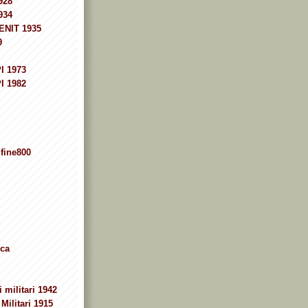
928
934
ENIT 1935
9
I 1973
I 1982
fine800
ca
 militari 1942
Militari 1915