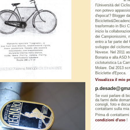
l'Università del Cicl
non potevo appassion
d'epoca!? Blogger d
Biciclette&Decadenc
trasformato in Bici 
inizio la collaborazi
dei Campionissimi, n
entro a far parte del
sviluppo del ciclismo 
Novese. Nel 2011 a
Bonaria e alla ASD N
cicloturistica La Ca
Molare. Dal 2013 scri
Biciclette d'Epoca.
Visualizza il mio p
p.desade@gma
Se vuoi parlare di bi
da farmi delle doma
consigli, foto e doc
contattami sulla mia
Prima di contattarmi 
condizioni d'uso
!