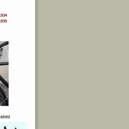
1934
1935
ssimi