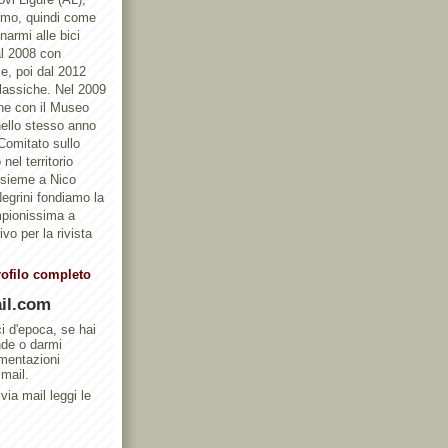
ismo, quindi come
armi alle bici
al 2008 con
e, poi dal 2012
Classiche. Nel 2009
one con il Museo
ello stesso anno
 Comitato sullo
nel territorio
ssieme a Nico
egrini fondiamo la
mpionissima a
vo per la rivista
rofilo completo
il.com
ci d'epoca, se hai
nde o darmi
umentazioni
 mail.
via mail leggi le