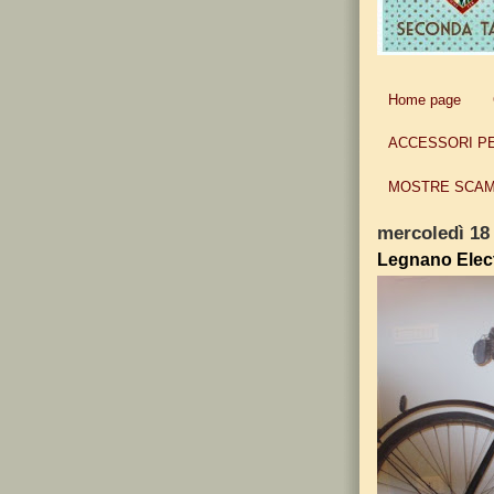
Home page
ACCESSORI P
MOSTRE SCAM
mercoledì 18 
Legnano Elec