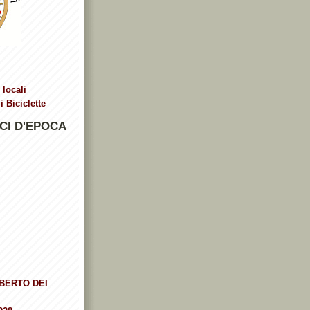
 locali
 Biciclette
CI D'EPOCA
BERTO DEI