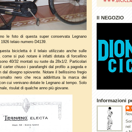
Il NEGOZIO
ano le foto di questa super conservata Legnano
 1926 telaio numero D4139.
questa bicicletta è il telaio utilizzato anche sulle
 come si può notare è infatti dotata di forcellino
sono 40/32 montati su ruote da 28x1/2. Particolari
il carter chiuso i parafanghi dal profilo a pagoda e
en dal disegno spiovente. Notare il bellissimo fregio
smalto nero che reca addirittura la marca dei
 con cui venivano dotate le Legnano al tempo. Solo
inale, risulat di qualche anno più giovane.
Informazioni p
Nov
Son
nel
a N