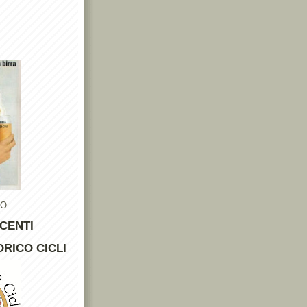
TO
CENTI
RICO CICLI