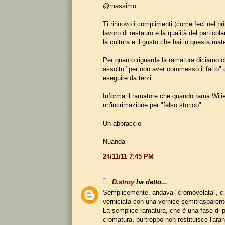
@massimo
Ti rinnovo i complimenti (come feci nel pri
lavoro di restauro e la qualità del partico
la cultura e il gusto che hai in questa mate
Per quanto riguarda la ramatura diciamo 
assolto "per non aver commesso il fatto" d
eseguire da terzi.
Informa il ramatore che quando rama Wilie
un'incrimazione per "falso storico".
Un abbraccio
Nuanda
24/11/11 7:45 PM
D.stroy
ha detto...
Semplicemente, andava "cromovelata", ci
verniciata con una vernice semitrasparent
La semplice ramatura, che è una fase di p
cromatura, purtroppo non restituisce l'aran