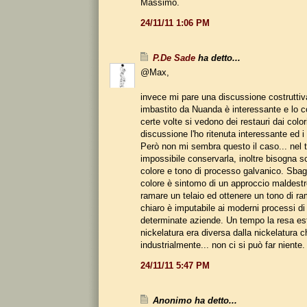
Massimo.
24/11/11 1:06 PM
P.De Sade
ha detto...
@Max,
invece mi pare una discussione costruttiva
imbastito da Nuanda è interessante e lo 
certe volte si vedono dei restauri dai color
discussione l'ho ritenuta interessante ed i 
Però non mi sembra questo il caso... nel t
impossibile conservarla, inoltre bisogna sc
colore e tono di processo galvanico. Sbagli
colore è sintomo di un approccio maldestro
ramare un telaio ed ottenere un tono di ra
chiaro è imputabile ai moderni processi di
determinate aziende. Un tempo la resa est
nickelatura era diversa dalla nickelatura c
industrialmente... non ci si può far niente.
24/11/11 5:47 PM
Anonimo ha detto...