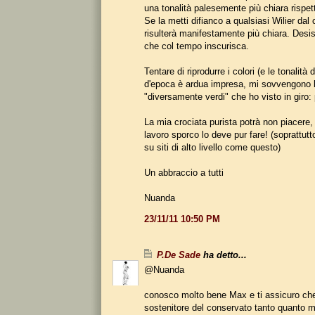
una tonalità palesemente più chiara rispett
Se la metti difianco a qualsiasi Wilier dal 
risulterà manifestamente più chiara. Desis
che col tempo inscurisca.
Tentare di riprodurre i colori (e le tonalità 
d'epoca è ardua impresa, mi sovvengono l
"diversamente verdi" che ho visto in giro: 
La mia crociata purista potrà non piacere,
lavoro sporco lo deve pur fare! (soprattutt
su siti di alto livello come questo)
Un abbraccio a tutti
Nuanda
23/11/11 10:50 PM
P.De Sade
ha detto...
@Nuanda
conosco molto bene Max e ti assicuro ch
sostenitore del conservato tanto quanto m