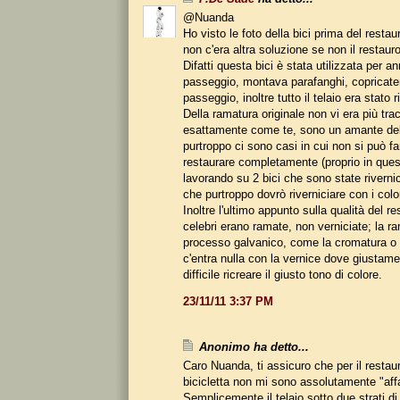
@Nuanda
Ho visto le foto della bici prima del restau
non c'era altra soluzione se non il restauro 
Difatti questa bici è stata utilizzata per a
passeggio, montava parafanghi, copricat
passeggio, inoltre tutto il telaio era stato r
Della ramatura originale non vi era più tra
esattamente come te, sono un amante del
purtroppo ci sono casi in cui non si può fa
restaurare completamente (proprio in ques
lavorando su 2 bici che sono state rivernic
che purtroppo dovrò riverniciare con i colori
Inoltre l'ultimo appunto sulla qualità del re
celebri erano ramate, non verniciate; la r
processo galvanico, come la cromatura o 
c'entra nulla con la vernice dove giustam
difficile ricreare il giusto tono di colore.
23/11/11 3:37 PM
Anonimo ha detto...
Caro Nuanda, ti assicuro che per il restau
bicicletta non mi sono assolutamente "aff
Semplicemente il telaio,sotto due strati di