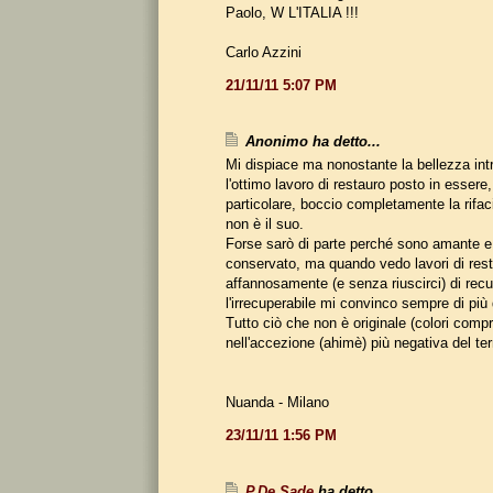
Paolo, W L'ITALIA !!!
Carlo Azzini
21/11/11 5:07 PM
Anonimo ha detto...
Mi dispiace ma nonostante la bellezza intr
l'ottimo lavoro di restauro posto in essere,
particolare, boccio completamente la rifaci
non è il suo.
Forse sarò di parte perché sono amante e
conservato, ma quando vedo lavori di res
affannosamente (e senza riuscirci) di rec
l'irrecuperabile mi convinco sempre di più 
Tutto ciò che non è originale (colori compr
nell'accezione (ahimè) più negativa del te
Nuanda - Milano
23/11/11 1:56 PM
P.De Sade
ha detto...