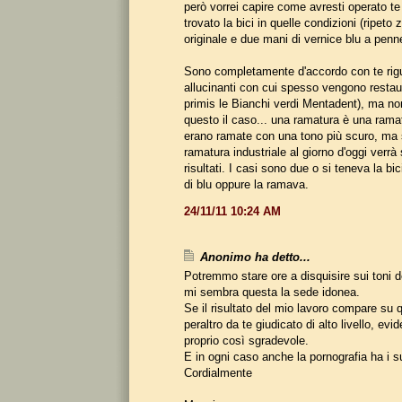
però vorrei capire come avresti operato t
trovato la bici in quelle condizioni (ripeto
originale e due mani di vernice blu a penn
Sono completamente d'accordo con te rigu
allucinanti con cui spesso vengono restaur
primis le Bianchi verdi Mentadent), ma n
questo il caso... una ramatura è una ramatu
erano ramate con una tono più scuro, ma s
ramatura industriale al giorno d'oggi verr
risultati. I casi sono due o si teneva la bi
di blu oppure la ramava.
24/11/11 10:24 AM
Anonimo ha detto...
Potremmo stare ore a disquisire sui toni 
mi sembra questa la sede idonea.
Se il risultato del mio lavoro compare su 
peraltro da te giudicato di alto livello, e
proprio così sgradevole.
E in ogni caso anche la pornografia ha i su
Cordialmente