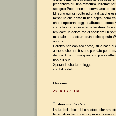
presentava più una ramatura uniforme per
spiegato Paolo, non si poteva lasciare cos
Mi sono quindi rivolto ad una ditta che es
ramatura che come tu ben saprai sono tra
che si applicano oggi esattamente come 6
come la cromatura o la nichelatura. Non si 
replicare un colore ma di applicare un sott
minerale. Ti assicuro quindi che questa W
anni fa.
Peraltro non capisco come, sulla base di 
a meno che non ti siano passate per le m
decina di bici come questa tu possa afferm
non è il suo".
Sperando che tu mi legga
cordiali saluti
Massimo
23/11/11 7:21 PM
Anonimo ha detto...
La tua bella bici, dal classico color aran
la ramatura ha un colore pur non essendo