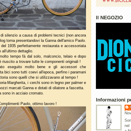
Il NEGOZIO
 di silenzio a causa di problemi tecnici (non ancora
il blog torna presentandovi la Ganna dell'amico Paolo.
 del 1935 perfettamente restaurata e accessoriata
 all'ultimo dettaglio.
 molto tempo fà dal solo, malconcio, telaio e dopo
 riuscito a trovare tutte le componenti originali !
tato eseguito molto bene e gli accessori che
bici sono tutti coevi all'epoca, perfino i paramani
toria sono quelli che si utilizzavano al tempo !
toria-Margherita, i cerchi sono in legno per palmer e
zzi marcati Ganna e dotati di oliatore a fascetta.
pa sono in acciaio cromato.
Informazioni p
omplimenti Paolo, ottimo lavoro !
Nov
Son
nel
a N