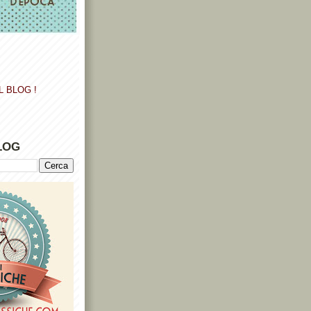
L BLOG !
LOG