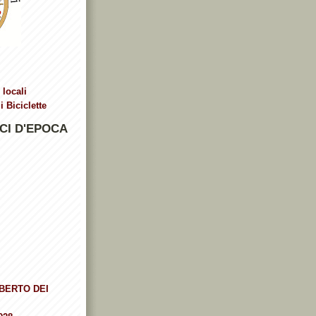
 locali
 Biciclette
CI D'EPOCA
BERTO DEI