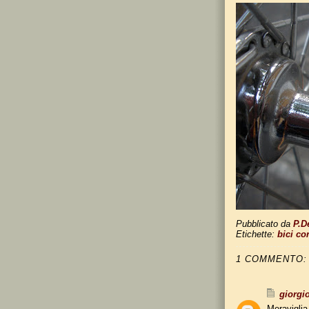
Pubblicato da
P.D
Etichette:
bici co
1 COMMENTO:
giorgio
Meraviglia