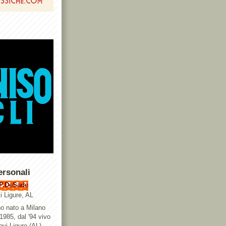
ersonali
P.DeSade
i Ligure, AL
o nato a Milano
 1985, dal '94 vivo
ovi Ligure (AL),