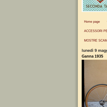
Home page
ACCESSORI P
MOSTRE SCAM
lunedì 9 mag
Ganna 1935