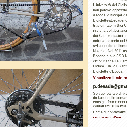
l'Università del Cicl
non potevo appassion
d'epoca!? Blogger d
Biciclette&Decadenc
trasformato in Bici 
inizio la collaborazi
dei Campionissimi, n
entro a far parte del
sviluppo del ciclismo 
Novese. Nel 2011 a
Bonaria e alla ASD N
cicloturistica La Ca
Molare. Dal 2013 scri
Biciclette d'Epoca.
Visualizza il mio p
p.desade@gma
Se vuoi parlare di bi
da farmi delle doma
consigli, foto e doc
contattami sulla mia
Prima di contattarmi 
condizioni d'uso
!