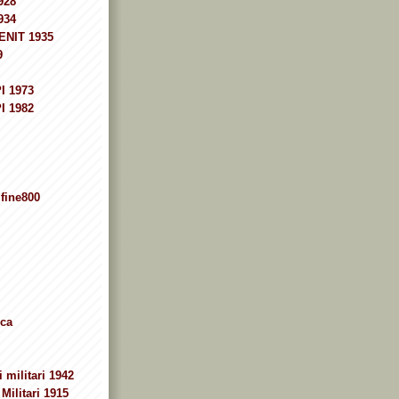
928
934
ENIT 1935
9
I 1973
I 1982
fine800
ca
 militari 1942
Militari 1915