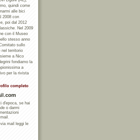
ismo, quindi come
armi alle bici
al 2008 con
e, poi dal 2012
Classiche. Nel 2009
one con il Museo
ello stesso anno
 Comitato sullo
nel territorio
ssieme a Nico
egrini fondiamo la
mpionissima a
vo per la rivista
rofilo completo
il.com
ci d'epoca, se hai
nde o darmi
umentazioni
 mail.
via mail leggi le