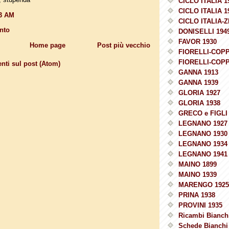
CICLO ITALIA 1
CICLO ITALIA 1
13 AM
CICLO ITALIA-Z
nto
DONISELLI 194
FAVOR 1930
Home page
Post più vecchio
FIORELLI-COPP
FIORELLI-COPP
ti sul post (Atom)
GANNA 1913
GANNA 1939
GLORIA 1927
GLORIA 1938
GRECO e FIGLI 
LEGNANO 1927
LEGNANO 1930
LEGNANO 1934
LEGNANO 1941
MAINO 1899
MAINO 1939
MARENGO 1925
PRINA 1938
PROVINI 1935
Ricambi Bianchi
Schede Bianchi 