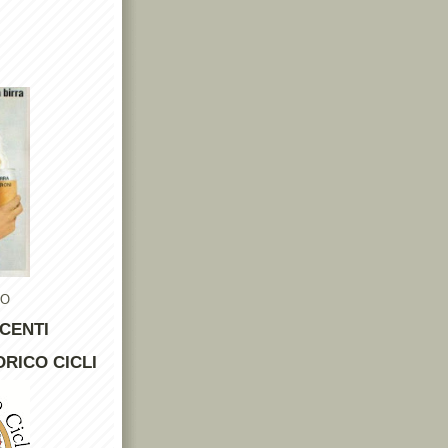
TO
CENTI
RICO CICLI