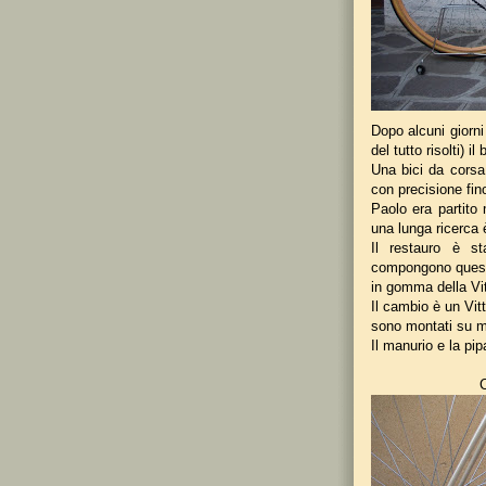
Dopo alcuni giorni
del tutto risolti) 
Una bici da corsa
con precisione fino
Paolo era partito
una lunga ricerca è
Il restauro è s
compongono questa 
in gomma della Vit
Il cambio è un Vit
sono montati su mo
Il manurio e la pi
C