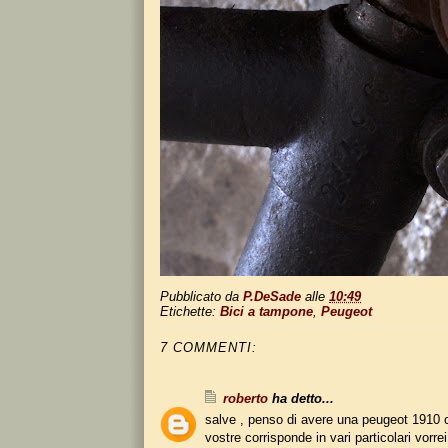
Pubblicato da
P.DeSade
alle
10:49
Etichette:
Bici a tampone
,
Peugeot
7 COMMENTI:
roberto
ha detto...
salve , penso di avere una peugeot 1910 ci
vostre corrisponde in vari particolari vorr