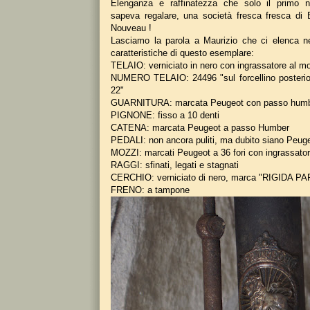
Elenganza e raffinatezza che solo il primo 
sapeva regalare, una società fresca fresca di 
Nouveau !
Lasciamo la parola a Maurizio che ci elenca nel
caratteristiche di questo esemplare:
TELAIO: verniciato in nero con ingrassatore al m
NUMERO TELAIO: 24496 "sul forcellino posterior
22"
GUARNITURA: marcata Peugeot con passo humb
PIGNONE: fisso a 10 denti
CATENA: marcata Peugeot a passo Humber
PEDALI: non ancora puliti, ma dubito siano Peug
MOZZI: marcati Peugeot a 36 fori con ingrassato
RAGGI: sfinati, legati e stagnati
CERCHIO: verniciato di nero, marca "RIGIDA PA
FRENO: a tampone