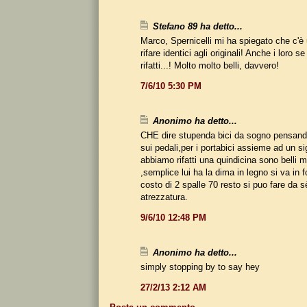
Stefano 89 ha detto...
Marco, Spernicelli mi ha spiegato che c'è u
rifare identici agli originali! Anche i loro 
rifatti...! Molto molto belli, davvero!
7/6/10 5:30 PM
Anonimo ha detto...
CHE dire stupenda bici da sogno pensando
sui pedali,per i portabici assieme ad un si
abbiamo rifatti una quindicina sono belli m
,semplice lui ha la dima in legno si va in 
costo di 2 spalle 70 resto si puo fare da 
atrezzatura.
9/6/10 12:48 PM
Anonimo ha detto...
simply stopping by to say hey
27/2/13 2:12 AM