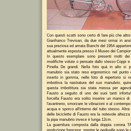
Con questi scatti sono certo di fare più che altro
Gianfranco Trevisan, da due mesi ormai in ansia
sua preziosa ed amata Bianchi del 1954 apparten
attualmente esposta presso il Museo dei Campion
In questo esemplare sono presenti molti dei 
modifiche volute o pensate dallo stesso Coppi 
Pinella De grandi. Nella foto quà in alto si 
manubrio sia stato reso ergonomico nel punto 
inserto in gomma, nelle foto di repertorio si 
imbottiva la nastratura del suo manubrio, quin
questa imbottitura sia stata messa per agevol
Fausto a seguito di uno dei suoi tanti infortun
forcella Fausto era solito inserire un manico di 
l'avantreno, smorzare le vibrazioni e al contempo
acqua e sporco all'interno del tubo stesso. Altra c
delle biciclette di Fausto era la notevole altezza 
la pipa manubrio invece è lunga 12cm.
La guarnitura composta dalla doppia corona TA 
produzione francese, mentre le pedivelle sono le 