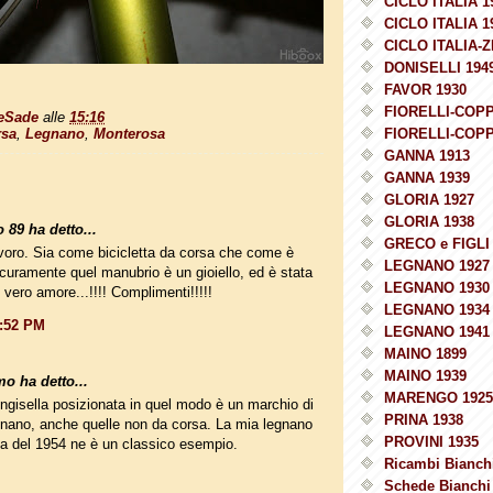
CICLO ITALIA 1
CICLO ITALIA 1
CICLO ITALIA-Z
DONISELLI 194
FAVOR 1930
FIORELLI-COPP
eSade
alle
15:16
rsa
,
Legnano
,
Monterosa
FIORELLI-COPP
GANNA 1913
GANNA 1939
GLORIA 1927
GLORIA 1938
 89 ha detto...
GRECO e FIGLI 
oro. Sia come bicicletta da corsa che come è
LEGNANO 1927
curamente quel manubrio è un gioiello, ed è stata
LEGNANO 1930
 vero amore...!!!! Complimenti!!!!!
LEGNANO 1934
5:52 PM
LEGNANO 1941
MAINO 1899
MAINO 1939
o ha detto...
MARENGO 1925
ringisella posizionata in quel modo è un marchio di
PRINA 1938
egnano, anche quelle non da corsa. La mia legnano
PROVINI 1935
a del 1954 ne è un classico esempio.
Ricambi Bianchi
Schede Bianchi 