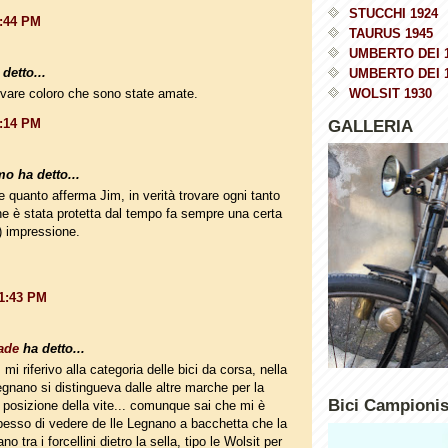
STUCCHI 1924
7:44 PM
TAURUS 1945
UMBERTO DEI 
detto...
UMBERTO DEI 
rovare coloro che sono state amate.
WOLSIT 1930
9:14 PM
GALLERIA
o ha detto...
e quanto afferma Jim, in verità trovare ogni tanto
he è stata protetta dal tempo fa sempre una certa
) impressione.
11:43 PM
ade
ha detto...
i riferivo alla categoria delle bici da corsa, nella
egnano si distingueva dalle altre marche per la
Bici Campioni
e posizione della vite... comunque sai che mi è
pesso di vedere de lle Legnano a bacchetta che la
ano tra i forcellini dietro la sella, tipo le Wolsit per