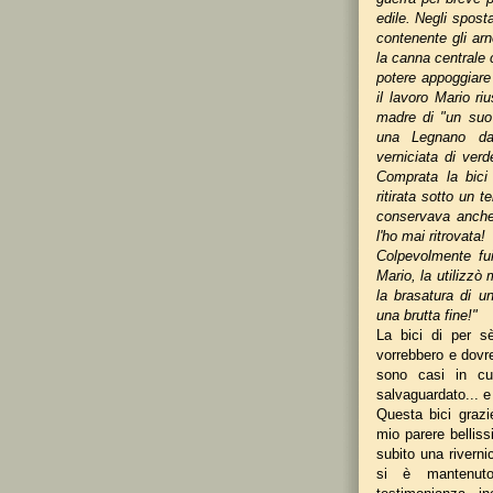
edile. Negli spost
contenente gli arn
la canna centrale 
potere appoggiare 
il lavoro Mario r
madre di "un suo 
una Legnano da 
verniciata di ver
Comprata la bic
ritirata sotto un t
conservava anche 
l'ho mai ritrovata!
Colpevolmente fui
Mario, la utilizzò 
la brasatura di un
una brutta fine!"
La bici di per s
vorrebbero e dovreb
sono casi in cu
salvaguardato... 
Questa bici grazi
mio parere belliss
subito una riverni
si è mantenuto