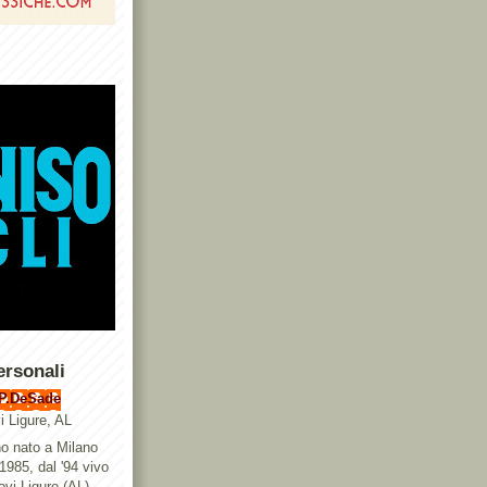
ersonali
P.DeSade
i Ligure, AL
o nato a Milano
 1985, dal '94 vivo
ovi Ligure (AL),