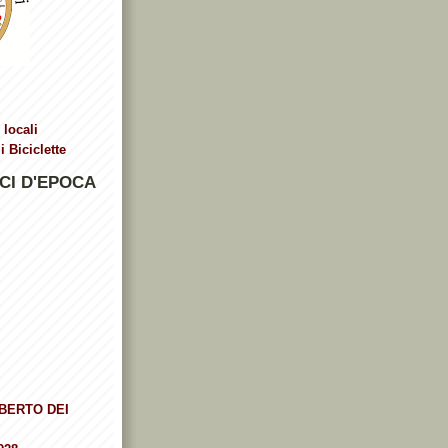
 locali
 Biciclette
CI D'EPOCA
BERTO DEI