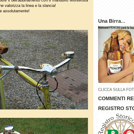
oltre il bell'abbinamento con il manubrio Monterosa
ne valorizza la linea e la slancia!
re assolutamente!
Una Birra...
CLICCA SULLA FO
COMMENTI RE
REGISTRO STO