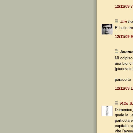
12/11/09 
Jim
ha 
E' bello t
12/11/09 
Anonim
Mi colpisc
una bici c
(piacevole
paracorto
12/11/09 
P.De S
Domenico, m
quale la L
particolar
capitato s
vite l'avev