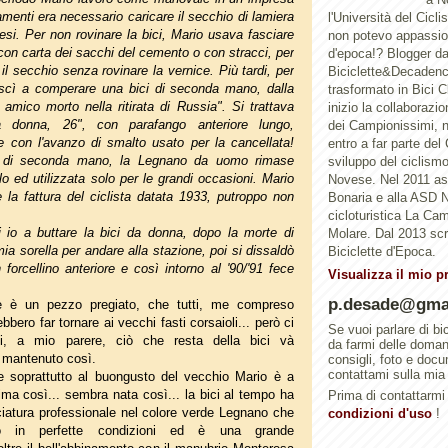
amenti era necessario caricare il secchio di lamiera
l'Università del Cicl
esi. Per non rovinare la bici, Mario usava fasciare
non potevo appassion
con carta dei sacchi del cemento o con stracci, per
d'epoca!? Blogger d
il secchio senza rovinare la vernice. Più tardi, per
Biciclette&Decadenc
iuscì a comperare una bici di seconda mano, dalla
trasformato in Bici 
amico morto nella ritirata di Russia". Si trattava
inizio la collaborazi
donna, 26", con parafango anteriore lungo,
dei Campionissimi, n
de con l'avanzo di smalto usato per la cancellata!
entro a far parte del
i di seconda mano, la Legnano da uomo rimase
sviluppo del ciclismo 
elo ed utilizzata solo per le grandi occasioni. Mario
Novese. Nel 2011 a
la fattura del ciclista datata 1933, putroppo non
Bonaria e alla ASD N
cicloturistica La Ca
 io a buttare la bici da donna, dopo la morte di
Molare. Dal 2013 scri
mia sorella per andare alla stazione, poi si dissaldò
Biciclette d'Epoca.
 forcellino anteriore e così intorno al '90/'91 fece
Visualizza il mio p
p.desade@gma
è è un pezzo pregiato, che tutti, me compreso
bero far tornare ai vecchi fasti corsaioli... però ci
Se vuoi parlare di bi
i, a mio parere, ciò che resta della bici và
da farmi delle doma
e mantenuto così.
consigli, foto e doc
contattami sulla mia
e soprattutto al buongusto del vecchio Mario è a
ima così... sembra nata così... la bici al tempo ha
Prima di contattarmi 
ciatura professionale nel colore verde Legnano che
condizioni d'uso
!
 in perfette condizioni ed è una grande