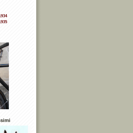
1934
1935
ssimi