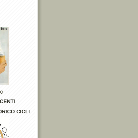
TO
CENTI
RICO CICLI