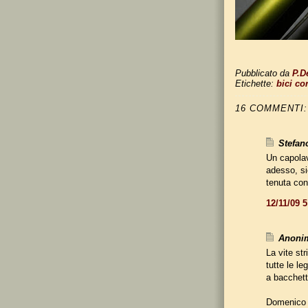
Pubblicato da
P.D
Etichette:
bici co
16 COMMENTI:
Stefano
Un capolav
adesso, si
tenuta con
12/11/09 
Anonim
La vite st
tutte le l
a bacchett
Domenico