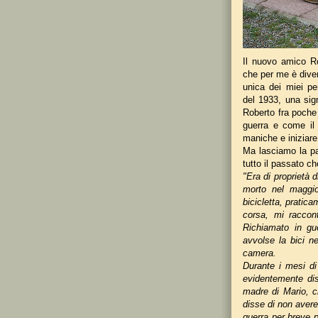
Il nuovo amico Ro
che per me è diven
unica dei miei pe
del 1933, una sig
Roberto fra poche 
guerra e come il
maniche e iniziar
Ma lasciamo la par
tutto il passato c
"Era di proprietà 
morto nel maggi
bicicletta, pratic
corsa, mi raccon
Richiamato in gu
avvolse la bici ne
camera.
Durante i mesi di
evidentemente diso
madre di Mario, ch
disse di non avere 
guerra per breve 