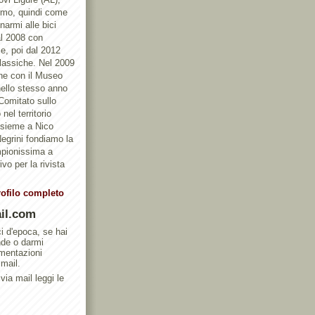
ismo, quindi come
armi alle bici
al 2008 con
e, poi dal 2012
Classiche. Nel 2009
one con il Museo
ello stesso anno
 Comitato sullo
nel territorio
ssieme a Nico
egrini fondiamo la
mpionissima a
vo per la rivista
rofilo completo
il.com
ci d'epoca, se hai
nde o darmi
umentazioni
 mail.
via mail leggi le