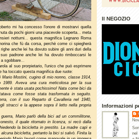
Il NEGOZIO
berto mi ha concesso l'onore di mostrarvi quella
uta da pochi giorni una piacevole scoperta... meta
nsieri notturni... questa magnifica Legnano Roma
norina che fù da corsa, perchè come ci spiegherà
righe anche lei ha dovuto subire gli anni duri della
 suo padrone anche lei ha dovuto rimboccarsi le
e a sgobbare...
ola al suo prorpietario, l'unico che può esprimere
he ha toccato questa magnifica due ruote:
di Mario Mostini, cugino di mio nonno, classe 1914,
o 1989. Aveva una cura meticolosa per la sua
amente è stata usata pochissimo! Nata come bici da
tatava come fosse stata trasformata in seguito.
erra, con il suo Reparto di Cavalleria nel 1940,
gli stracci e la appese sopra il letto nella propria
Informazioni p
 guerra, Mario parlò della bici ad un commilitone,
Nov
nesto, il quale ritornato in licenza, si recò dalla
iedendo la bicicletta in prestito. La madre capì e
Son
alcuna bicicletta, pertanto la bici si salvò. Finita la
nel
periodo Mario lavorò come manovale in un impresa
a N