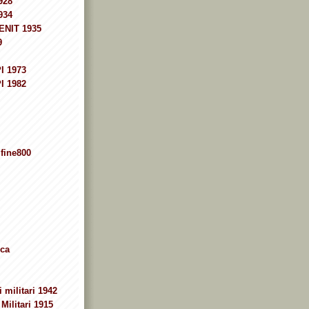
928
934
ENIT 1935
9
I 1973
I 1982
fine800
ca
 militari 1942
Militari 1915