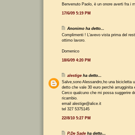
Benvenuto Paolo, è un onore averti fra i mie
17/6/09 5:19 PM
Anonimo ha detto...
Complimenti ! L'avevo vista prima del res
ottimo lavoro.
Domenico
18/6/09 4:20 PM
alestige
ha detto...
Salve,sono Alessandro,ho una bicicletta u
detto che vale 30 euro perchè arrugginita 
Cerco qualcuno che mi possa suggerire do
ricambio.
email alestige@alice.it
tel 327 5375145
22/8/10 5:27 PM
P.De Sade
ha detto...