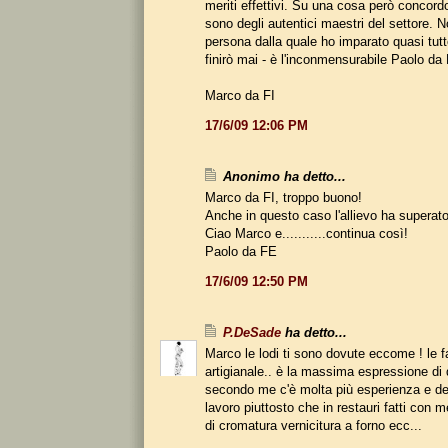
meriti effettivi. Su una cosa però concord
sono degli autentici maestri del settore. 
persona dalla quale ho imparato quasi tut
finirò mai - è l'inconmensurabile Paolo da 
Marco da FI
17/6/09 12:06 PM
Anonimo ha detto...
Marco da FI, troppo buono!
Anche in questo caso l'allievo ha superato il 
Ciao Marco e...........continua così!
Paolo da FE
17/6/09 12:50 PM
P.DeSade
ha detto...
Marco le lodi ti sono dovute eccome ! le f
artigianale.. è la massima espressione di
secondo me c'è molta più esperienza e de
lavoro piuttosto che in restauri fatti con m
di cromatura vernicitura a forno ecc...