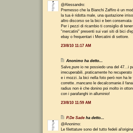
@Alessandro:
Premesso che la Bianchi Zaffiro è un mod
la tua è ridotta male, una quotazione irriso
altro discorso se la bici e ben conservata 
Per i pezzi di ricambio ti consiglio di tener
"mercatini" presenti sui vari siti di bici d'
ebay o frequentari i Mercatini di settore.
23/8/10 11:17 AM
Anonimo ha detto...
Salve,pure io ne possiedo una del 47...i 
irrecuperabili..praticamente ho recuperato 
e i mozzi..la bici nella foto però non ha le 
corrette..mancano le decalcomanie.il fana
radius non è che donino poi molto in otton
con i parafanghi in alluminio!
23/8/10 11:59 AM
P.De Sade
ha detto...
@Anonimo:
Le filettature sono del tutto fedeli al'origina