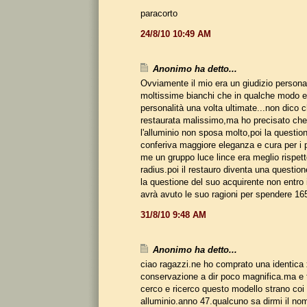
paracorto
24/8/10 10:49 AM
Anonimo ha detto...
Ovviamente il mio era un giudizio persona
moltissime bianchi che in qualche modo 
personalità una volta ultimate...non dico 
restaurata malissimo,ma ho precisato che 
l'alluminio non sposa molto,poi la question
conferiva maggiore eleganza e cura per i p
me un gruppo luce lince era meglio rispett
radius.poi il restauro diventa una question
la questione del suo acquirente non entro 
avrà avuto le suo ragioni per spendere 165
31/8/10 9:48 AM
Anonimo ha detto...
ciao ragazzi.ne ho comprato una identica 
conservazione a dir poco magnifica.ma e tu
cerco e ricerco questo modello strano coi 
alluminio.anno 47.qualcuno sa dirmi il no