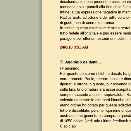
decalcomanie sono presenti e posizionate
mancano solo i puntali alla fine delle filett
Infine la tua espressione negativa in meri
Radius tirato ad ottone è del tutto opianbi
di gusti, non di coerenza storica.
In sintesi questo esemplare è stato restau
tutto fedele all'originale e può essere be
paragone per ulteriori restauri di modelli 
24/8/10 9:51 AM
Anonimo ha detto...
@ anonimo
Per quanto concerne i filetti e decals ha g
correttamente Paolo, mentre fanale e din
riportati a ottone in quanto, pur essendo gl
sulla bici, la cromatura era assai sciupat
sempre succede a questi sopravalutati Ra
volendo ricromare le altri parti bianche del
erano ottime ho optato per questa soluzio
tutto è discutibile, persino l'opinione di qu
austriaco che giorni fa ha comprato questa
di 1650 dollari (vedi mio ultimo feedback 
Ciao ciao