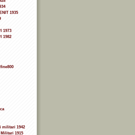
928
934
ENIT 1935
9
I 1973
I 1982
fine800
ca
 militari 1942
Militari 1915