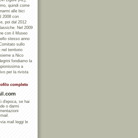
ismo, quindi come
armi alle bici
al 2008 con
e, poi dal 2012
Classiche. Nel 2009
one con il Museo
ello stesso anno
 Comitato sullo
nel territorio
ssieme a Nico
egrini fondiamo la
mpionissima a
vo per la rivista
rofilo completo
il.com
ci d'epoca, se hai
nde o darmi
umentazioni
 mail.
via mail leggi le