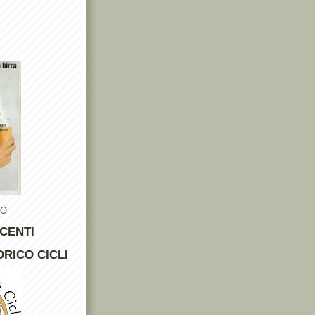
TO
CENTI
RICO CICLI