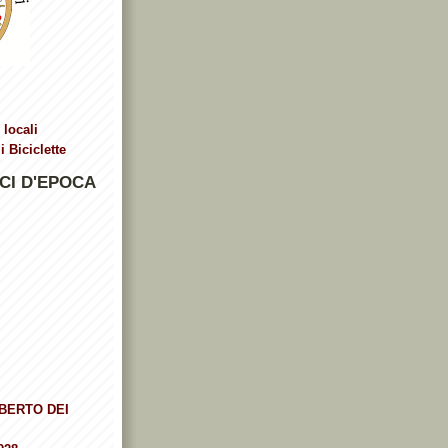
 locali
 Biciclette
CI D'EPOCA
BERTO DEI