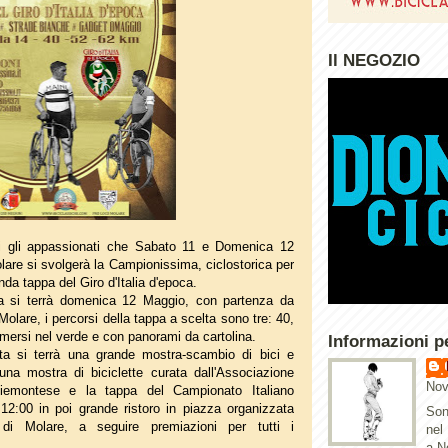
Il NEGOZIO
ti gli appassionati che Sabato 11 e Domenica 12
are si svolgerà la Campionissima, ciclostorica per
nda tappa del Giro d'Italia d'epoca.
 si terrà domenica 12 Maggio, con partenza da
olare, i percorsi della tappa a scelta sono tre: 40,
mersi nel verde e con panorami da cartolina.
Informazioni p
ata si terrà una grande mostra-scambio di bici e
una mostra di biciclette curata dall'Associazione
Nov
Piemontese e la tappa del Campionato Italiano
 12:00 in poi grande ristoro in piazza organizzata
Son
di Molare, a seguire premiazioni per tutti i
nel
a N