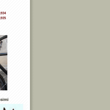
1934
1935
ssimi