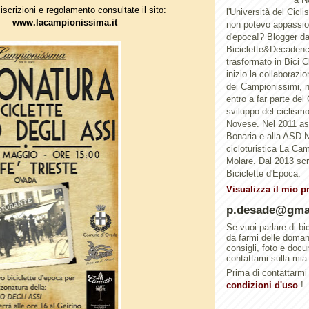
 iscrizioni e regolamento consultate il sito:
l'Università del Cicl
www.lacampionissima.it
non potevo appassion
d'epoca!? Blogger d
Biciclette&Decadenc
trasformato in Bici 
inizio la collaborazi
dei Campionissimi, n
entro a far parte del
sviluppo del ciclismo 
Novese. Nel 2011 a
Bonaria e alla ASD N
cicloturistica La Ca
Molare. Dal 2013 scri
Biciclette d'Epoca.
Visualizza il mio p
p.desade@gma
Se vuoi parlare di bi
da farmi delle doma
consigli, foto e doc
contattami sulla mia
Prima di contattarmi 
condizioni d'uso
!