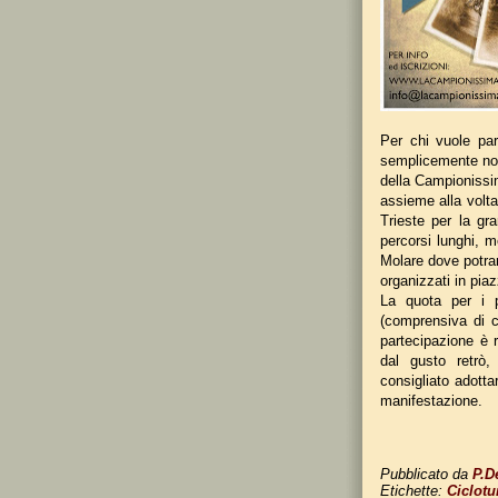
Per chi vuole pa
semplicemente non 
della Campionissim
assieme alla volta
Trieste per la gra
percorsi lunghi, m
Molare dove potrann
organizzati in pia
La quota per i p
(comprensiva di c
partecipazione è r
dal gusto retrò,
consigliato adotta
manifestazione.
Pubblicato da
P.D
Etichette:
Ciclotu