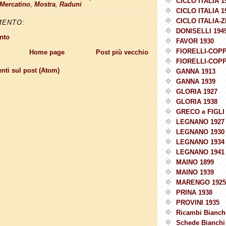
CICLO ITALIA 1
Mercatino
,
Mostra
,
Raduni
CICLO ITALIA 1
CICLO ITALIA-Z
MENTO:
DONISELLI 194
nto
FAVOR 1930
FIORELLI-COPP
Home page
Post più vecchio
FIORELLI-COPP
ti sul post (Atom)
GANNA 1913
GANNA 1939
GLORIA 1927
GLORIA 1938
GRECO e FIGLI 
LEGNANO 1927
LEGNANO 1930
LEGNANO 1934
LEGNANO 1941
MAINO 1899
MAINO 1939
MARENGO 1925
PRINA 1938
PROVINI 1935
Ricambi Bianchi
Schede Bianchi 