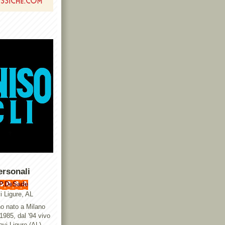
ersonali
P.DeSade
i Ligure, AL
o nato a Milano
 1985, dal '94 vivo
ovi Ligure (AL),