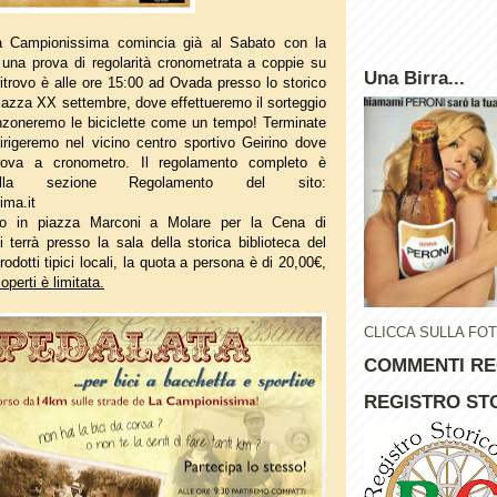
a Campionissima comincia già al Sabato con la
,
una prova di regolarità cronometrata a coppie su
Una Birra...
 ritrovo è alle ore 15:00 ad Ovada presso lo storico
piazza XX settembre, dove effettueremo il sorteggio
nzoneremo le biciclette come un tempo! Terminate
dirigeremo nel vicino centro sportivo Geirino dove
rova a cronometro. Il regolamento completo è
nella sezione Regolamento del sito:
ima.it
ovo in piazza Marconi a Molare per la Cena di
 terrà presso la sala della storica biblioteca del
odotti tipici locali, la quota a persona è di 20,00€,
coperti è limitata.
CLICCA SULLA FO
COMMENTI RE
REGISTRO STO