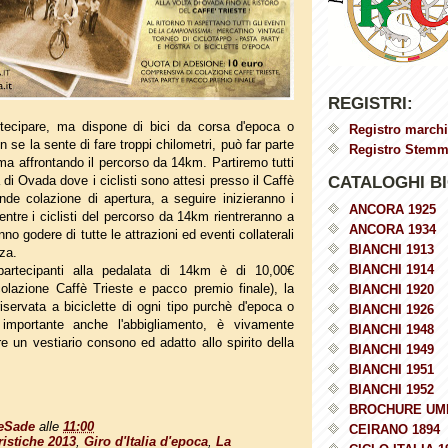
REGISTRI:
rtecipare, ma dispone di bici da corsa d'epoca o
Registro marchi
se la sente di fare troppi chilometri, può far parte
Registro Stemmi
a affrontando il percorso da 14km. Partiremo tutti
 di Ovada dove i ciclisti sono attesi presso il Caffè
CATALOGHI BI
nde colazione di apertura, a seguire inizieranno i
ANCORA 1925
entre i ciclisti del percorso da 14km rientreranno a
ANCORA 1934
o godere di tutte le attrazioni ed eventi collaterali
BIANCHI 1913
zza.
BIANCHI 1914
artecipanti alla pedalata di 14km è di 10,00€
olazione Caffè Trieste e pacco premio finale), la
BIANCHI 1920
iservata a biciclette di ogni tipo purchè d'epoca o
BIANCHI 1926
 importante anche l'abbigliamento, è vivamente
BIANCHI 1948
re un vestiario consono ed adatto allo spirito della
BIANCHI 1949
BIANCHI 1951
BIANCHI 1952
BROCHURE UM
eSade
alle
11:00
CEIRANO 1894
ristiche 2013
,
Giro d'Italia d'epoca
,
La