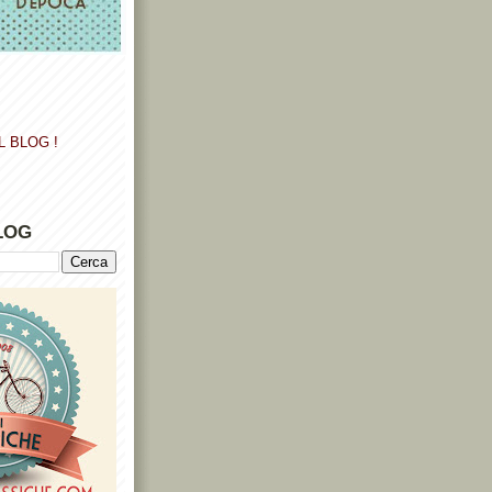
L BLOG !
LOG