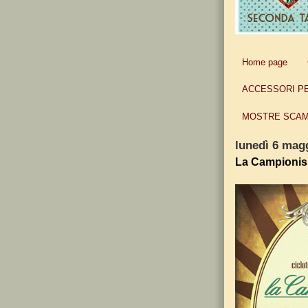
Home page
ACCESSORI P
MOSTRE SCAM
lunedì 6 mag
La Campioniss