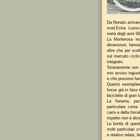
Da Renato arrivano
mod.Extra Lusso 
metà degli anni 50
La Monterosa era
dimensioni, famosa
oltre che per scel
sul mercato ciclis
integrato.
Stranamente non è
mio avviso ingiust
e che possono fare
Questo esemplare
fosse già in fase 
biciclette di gran
La freneria, par
particolare come i
carro e della force
rispetto non è dis
La bontà di ques
molti particolari 
e relativo telaio, l