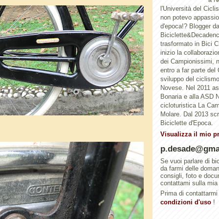
l'Università del Cicl
non potevo appassion
d'epoca!? Blogger d
Biciclette&Decadenc
trasformato in Bici 
inizio la collaborazi
dei Campionissimi, n
entro a far parte del
sviluppo del ciclismo 
Novese. Nel 2011 a
Bonaria e alla ASD N
cicloturistica La Ca
Molare. Dal 2013 scri
Biciclette d'Epoca.
Visualizza il mio p
p.desade@gma
Se vuoi parlare di bi
da farmi delle doma
consigli, foto e doc
contattami sulla mia
Prima di contattarmi 
condizioni d'uso
!