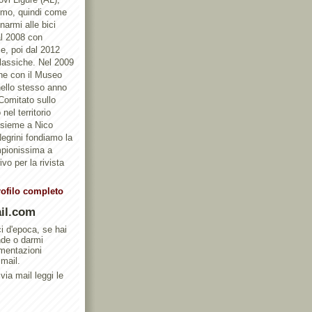
ismo, quindi come
armi alle bici
al 2008 con
e, poi dal 2012
Classiche. Nel 2009
one con il Museo
ello stesso anno
 Comitato sullo
nel territorio
ssieme a Nico
egrini fondiamo la
mpionissima a
vo per la rivista
rofilo completo
il.com
ci d'epoca, se hai
nde o darmi
umentazioni
 mail.
via mail leggi le