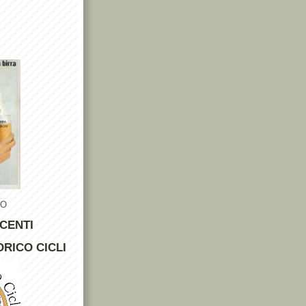
TO
CENTI
RICO CICLI