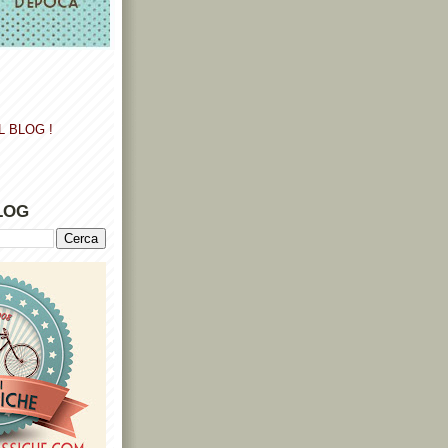
L BLOG !
LOG