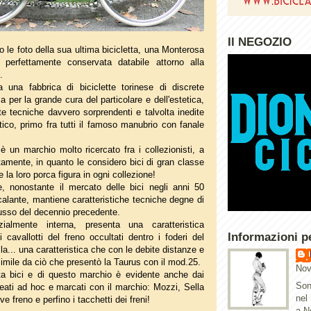
Il NEGOZIO
 le foto della sua ultima bicicletta, una Monterosa
perfettamente conservata databile attorno alla
.
 una fabbrica di biciclette torinese di discrete
 per la grande cura del particolare e dell'estetica,
te tecniche davvero sorprendenti e talvolta inedite
tico, primo fra tutti il famoso manubrio con fanale
 un marchio molto ricercato fra i collezionisti, a
amente, in quanto le considero bici di gran classe
 la loro porca figura in ogni collezione!
, nonostante il mercato delle bici negli anni 50
calante, mantiene caratteristiche tecniche degne di
 lusso del decennio precedente.
zialmente interna, presenta una caratteristica
Informazioni p
 cavallotti del freno occultati dentro i foderi del
lla... una caratteristica che con le debite distanze e
simile da ciò che presentò la Taurus con il mod.25.
Nov
ta bici e di questo marchio è evidente anche dai
Son
creati ad hoc e marcati con il marchio: Mozzi, Sella
nel
eve freno e perfino i tacchetti dei freni!
a N