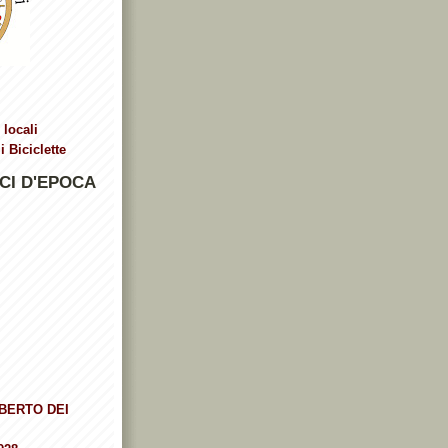
 locali
 Biciclette
CI D'EPOCA
BERTO DEI