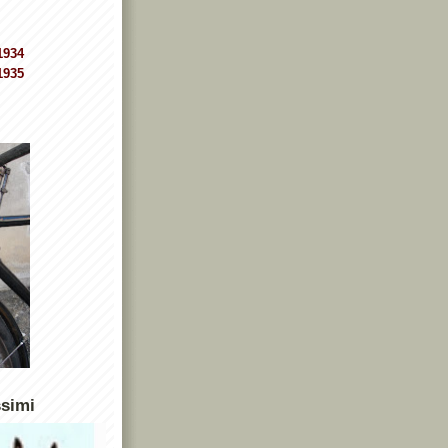
1934
1935
ssimi