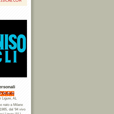
ersonali
P.DeSade
i Ligure, AL
o nato a Milano
 1985, dal '94 vivo
ovi Ligure (AL),