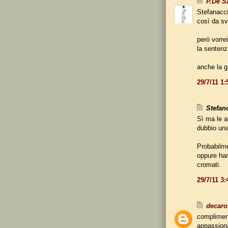
P.De S
Stefanacci
così da sve
però vorrei
la sentenza
anche la g
29/7/11 1
Stefano
Sì ma le a
dubbio una
Probabilme
oppure han
cromati.
29/7/11 3
decaro
compliment
appassion