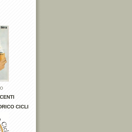
TO
CENTI
RICO CICLI