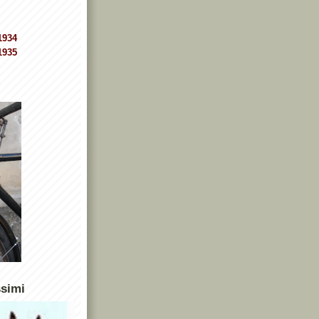
1934
1935
ssimi