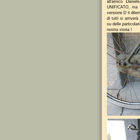
all'amico Daniel
UNIFICATO, ma or
versione D il dile
di tutti si arrive
su delle particola
nostra storia !