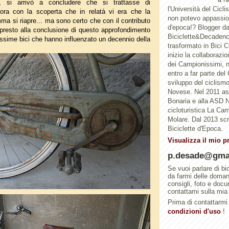
e, si arrivò a concludere che si trattasse di
l'Università del Cicl
a con la scoperta che in relatà vi era che la
non potevo appassion
mma si riapre... ma sono certo che con il contributo
d'epoca!? Blogger d
rà presto alla conclusione di questo approfondimento
Biciclette&Decadenc
rissime bici che hanno influenzato un decennio della
trasformato in Bici 
inizio la collaborazi
dei Campionissimi, n
entro a far parte del
sviluppo del ciclismo 
Novese. Nel 2011 a
Bonaria e alla ASD N
cicloturistica La Ca
Molare. Dal 2013 scri
Biciclette d'Epoca.
Visualizza il mio p
p.desade@gma
Se vuoi parlare di bi
da farmi delle doma
consigli, foto e doc
contattami sulla mia
Prima di contattarmi 
condizioni d'uso
!