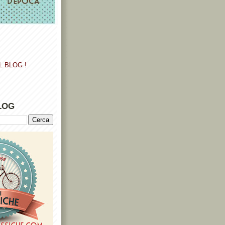
L BLOG !
LOG