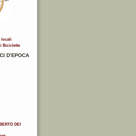
 locali
 Biciclette
CI D'EPOCA
BERTO DEI