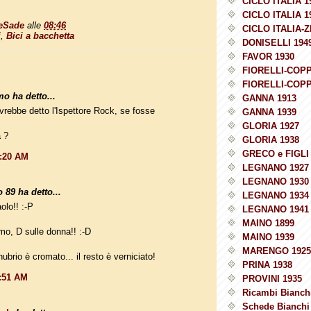
CICLO ITALIA 1
CICLO ITALIA 1
eSade
alle
08:46
CICLO ITALIA-Z
i
,
Bici a bacchetta
DONISELLI 194
FAVOR 1930
FIORELLI-COPP
FIORELLI-COPP
o ha detto...
GANNA 1913
rebbe detto l'Ispettore Rock, se fosse
GANNA 1939
GLORIA 1927
 ?
GLORIA 1938
GRECO e FIGLI 
0:20 AM
LEGNANO 1927
LEGNANO 1930
 89 ha detto...
LEGNANO 1934
olo!! :-P
LEGNANO 1941
MAINO 1899
mo, D sulle donna!! :-D
MAINO 1939
MARENGO 1925
ubrio è cromato... il resto è verniciato!
PRINA 1938
1:51 AM
PROVINI 1935
Ricambi Bianchi
Schede Bianchi 