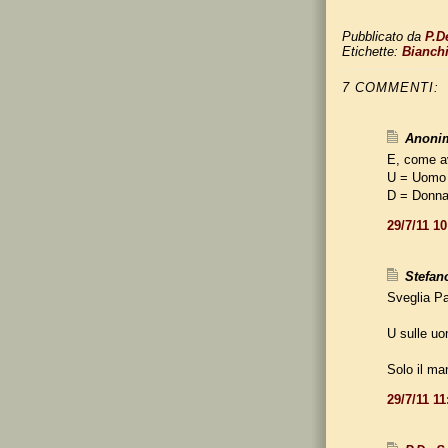
Pubblicato da
P.D
Etichette:
Bianch
7 COMMENTI:
Anonim
E, come av
U = Uomo
D = Donna
29/7/11 1
Stefano
Sveglia Pa
U sulle uo
Solo il man
29/7/11 1