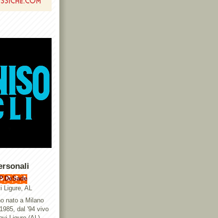
ersonali
P.DeSade
i Ligure, AL
o nato a Milano
 1985, dal '94 vivo
ovi Ligure (AL),