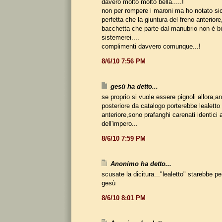
davero molto molto bella.....!
non per rompere i maroni ma ho notato s
perfetta che la giuntura del freno anteriore
bacchetta che parte dal manubrio non è bia
sistemerei....
complimenti davvero comunque...!
8/6/10 7:56 PM
gesù ha detto...
se proprio si vuole essere pignoli allora,a
posteriore da catalogo porterebbe lealett
anteriore,sono prafanghi carenati identici a
dell'impero...
8/6/10 7:59 PM
Anonimo ha detto...
scusate la dicitura..."lealetto" starebbe per
gesù
8/6/10 8:01 PM