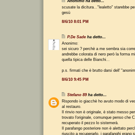
Anonimo ha detto...
scusate la dicitura..."lealetto" starebbe per
gesù
8/6/10 8:01 PM
P.De Sade
ha detto...
Anonimo:
sei sicuro ? perchè a me sembra sia corrett
andrebbe colorata di nero però la forma m
quella tipica delle Bianchi...
p.s. firmati che è brutto darsi dell' "anonim
8/6/10 9:45 PM
Stefano 89
ha detto...
Rispondo io giacchè ho avuto modo di ved
al restauro.
Il rinvio non è originale, è stato messo pe
trovato l'originale, comunque penso che C
recuperato il pezzo lo sistemerà.
Il parafango posteriore non è alettato per
riuscito a recuperarlo, i parafanghi erano s