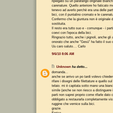
ripiegato su un parafango originale Bianc
carenature. Quello anteriore ho faticato mo
tenevo ad averlo perchè era una delle parti
bici, con il puntalino cromato e le carenat
Confermo che la giuntura non è originale 
sostituita.
Il resto era tutto suo e - comunque - i parti
coevi con l'epoca della bici.
Ringrazio tutto, anche i pignoli, anche gli
onorato che anche "Gesù" ha fatto il su
Uu caro saluto.... Carlo
9/6/10 8:06 AM
Unknown
ha detto...
domanda...
anche se arrivo un po tardi volevo chieder
rifare i disegni delle filettature e quello su
telaio. mi è capitata sotto mano una bianc
simile (anche se non riesco a distinguere i
parti non saprei proprio come rifarle dato
obbligato a restaurarla completamente vis
ruggine che vernice sulla bici.
grazie.
Enrico