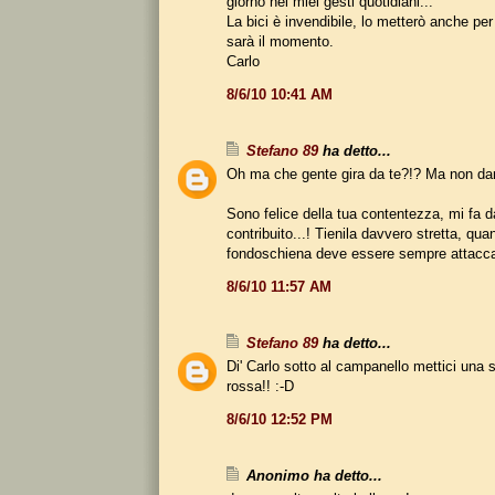
giorno nei miei gesti quotidiani...
La bici è invendibile, lo metterò anche per
sarà il momento.
Carlo
8/6/10 10:41 AM
Stefano 89
ha detto...
Oh ma che gente gira da te?!? Ma non dar r
Sono felice della tua contentezza, mi fa 
contribuito...! Tienila davvero stretta, quan
fondoschiena deve essere sempre attaccato 
8/6/10 11:57 AM
Stefano 89
ha detto...
Di' Carlo sotto al campanello mettici una st
rossa!! :-D
8/6/10 12:52 PM
Anonimo ha detto...