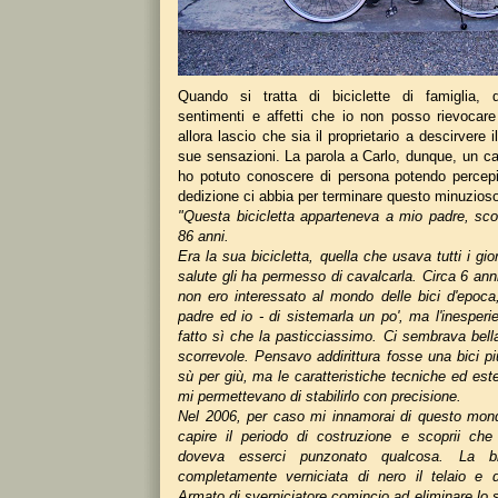
Quando si tratta di biciclette di famiglia,
sentimenti e affetti che io non posso rievocar
allora lascio che sia il proprietario a descirvere i
sue sensazioni. La parola a Carlo, dunque, un c
ho potuto conoscere di persona potendo percep
dedizione ci abbia per terminare questo minuzioso
"Questa bicicletta apparteneva a mio padre, sc
86 anni.
Era la sua bicicletta, quella che usava tutti i gio
salute gli ha permesso di cavalcarla. Circa 6 an
non ero interessato al mondo delle bici d'epoc
padre ed io - di sistemarla un po', ma l'inesper
fatto sì che la pasticciassimo. Ci sembrava bell
scorrevole. Pensavo addirittura fosse una bici pi
sù per giù, ma le caratteristiche tecniche ed este
mi permettevano di stabilirlo con precisione.
Nel 2006, per caso mi innamorai di questo mond
capire il periodo di costruzione e scoprii che 
doveva esserci punzonato qualcosa. La bi
completamente verniciata di nero il telaio e d
Armato di sverniciatore comincio ad eliminare lo st