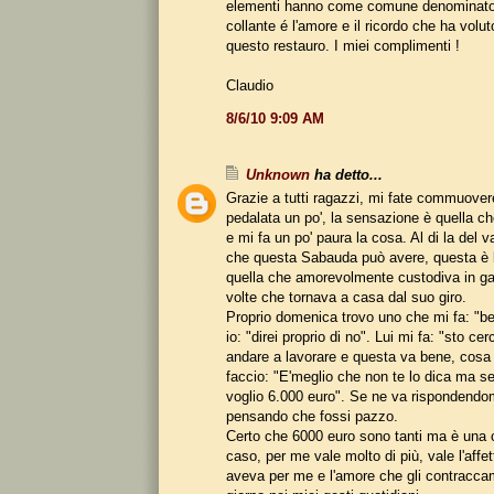
elementi hanno come comune denominatore
collante é l'amore e il ricordo che ha volu
questo restauro. I miei complimenti !
Claudio
8/6/10 9:09 AM
Unknown
ha detto...
Grazie a tutti ragazzi, mi fate commuover
pedalata un po', la sensazione è quella ch
e mi fa un po' paura la cosa. Al di la del
che questa Sabauda può avere, questa è la
quella che amorevolmente custodiva in gar
volte che tornava a casa dal suo giro.
Proprio domenica trovo uno che mi fa: "bel
io: "direi proprio di no". Lui mi fa: "sto ce
andare a lavorare e questa va bene, cosa c
faccio: "E'meglio che non te lo dica ma se
voglio 6.000 euro". Se ne va rispondendo
pensando che fossi pazzo.
Certo che 6000 euro sono tanti ma è una c
caso, per me vale molto di più, vale l'affe
aveva per me e l'amore che gli contracca