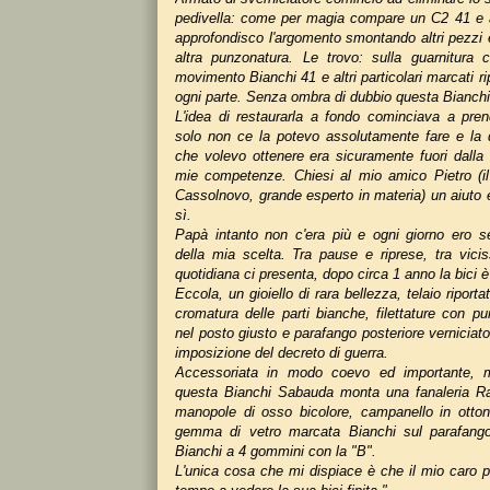
pedivella: come per magia compare un C2 41 e all
approfondisco l'argomento smontando altri pezzi
altra punzonatura. Le trovo: sulla guarnitura 
movimento Bianchi 41 e altri particolari marcati r
ogni parte. Senza ombra di dubbio questa Bianchi
L'idea di restaurarla a fondo cominciava a pre
solo non ce la potevo assolutamente fare e la q
che volevo ottenere era sicuramente fuori dalla 
mie competenze. Chiesi al mio amico Pietro (il
Cassolnovo, grande esperto in materia) un aiuto 
sì.
Papà intanto non c'era più e ogni giorno ero s
della mia scelta. Tra pause e riprese, tra vicis
quotidiana ci presenta, dopo circa 1 anno la bici è
Eccola, un gioiello di rara bellezza, telaio riporta
cromatura delle parti bianche, filettature con p
nel posto giusto e parafango posteriore vernicia
imposizione del decreto di guerra.
Accessoriata in modo coevo ed importante, m
questa Bianchi Sabauda monta una fanaleria Ra
manopole di osso bicolore, campanello in otton
gemma di vetro marcata Bianchi sul parafango 
Bianchi a 4 gommini con la "B".
L'unica cosa che mi dispiace è che il mio caro p