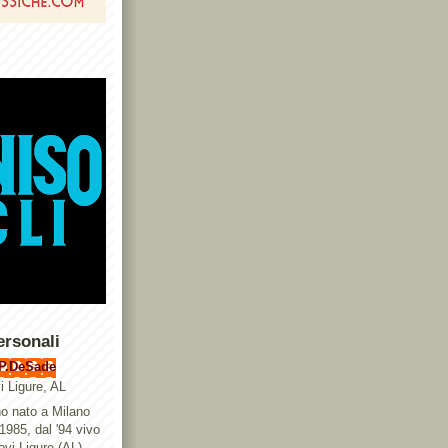
ersonali
P.DeSade
i Ligure, AL
o nato a Milano
 1985, dal '94 vivo
ovi Ligure (AL),