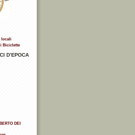
 locali
 Biciclette
CI D'EPOCA
BERTO DEI