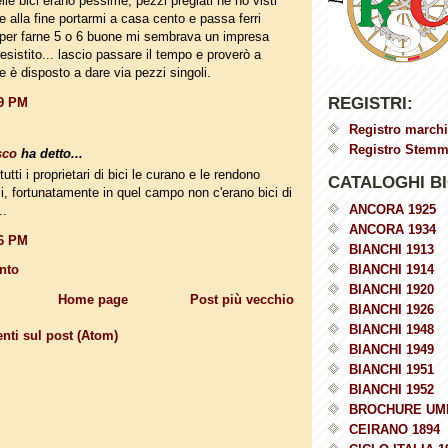
lle bici erano pessime, pezzi pregiati ne ho visti
e alla fine portarmi a casa cento e passa ferri
i per farne 5 o 6 buone mi sembrava un impresa
desistito... lascio passare il tempo e proverò a
e è disposto a dare via pezzi singoli.
REGISTRI:
19 PM
Registro marchi
Registro Stemmi
sco
ha detto...
tutti i proprietari di bici le curano e le rendono
CATALOGHI BI
i, fortunatamente in quel campo non c'erano bici di
ANCORA 1925
..
ANCORA 1934
36 PM
BIANCHI 1913
nto
BIANCHI 1914
BIANCHI 1920
Home page
Post più vecchio
BIANCHI 1926
BIANCHI 1948
ti sul post (Atom)
BIANCHI 1949
BIANCHI 1951
BIANCHI 1952
BROCHURE UM
CEIRANO 1894