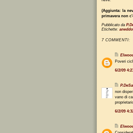
(Aggiunta: la ne
primavera non c'e
Pubblicato da
P.D
Etichette:
aneddo
7 COMMENTI:
Elwoo
Poveri cicli
6/2/09 4:
P.DeS
non dispera
vano di ca
proprietari
6/2/09 4:
Elwoo
Considerat