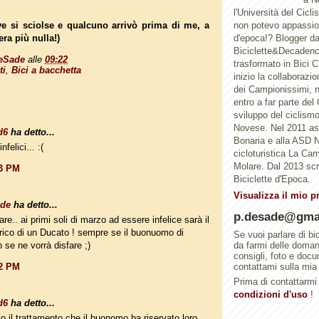
l'Università del Cicl
ve si sciolse e qualcuno arrivò prima di me, a
non potevo appassion
ra più nulla!)
d'epoca!? Blogger d
Biciclette&Decadenc
eSade
alle
09:22
trasformato in Bici 
ti
,
Bici a bacchetta
inizio la collaborazi
dei Campionissimi, n
entro a far parte del
sviluppo del ciclismo 
Novese. Nel 2011 a
d6
ha detto...
Bonaria e alla ASD N
nfelici... :(
cicloturistica La Ca
Molare. Dal 2013 scri
23 PM
Biciclette d'Epoca.
Visualizza il mio p
ade
ha detto...
p.desade@gma
re.. ai primi soli di marzo ad essere infelice sarà il
rico di un Ducato ! sempre se il buonuomo di
Se vuoi parlare di bi
o se ne vorrà disfare ;)
da farmi delle doma
consigli, foto e doc
32 PM
contattami sulla mia
Prima di contattarmi 
condizioni d'uso
!
d6
ha detto...
o il trattamento che il buonomo ha riservato loro,