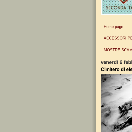
Home page
ACCESSORI P
MOSTRE SCAM
venerdì 6 feb
Cimitero di ele