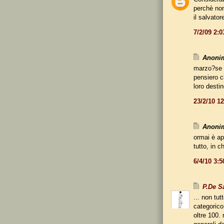
perchè non
il salvator
7/2/09 2:
Anonim
marzo?se er
pensiero 
loro destin
23/2/10 1
Anonim
ormai è ap
tutto, in 
6/4/10 3:
P.De S
... non tut
categorico
oltre 100. 