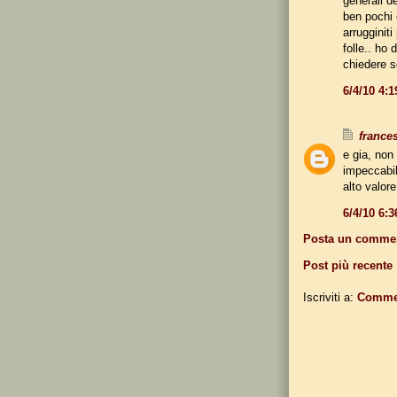
generali de
ben pochi 
arrugginit
folle.. ho 
chiedere s
6/4/10 4:
france
e gia, non 
impeccabil
alto valore
6/4/10 6:
Posta un comme
Post più recente
Iscriviti a:
Commen