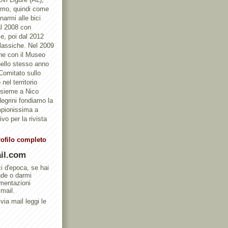
ismo, quindi come
armi alle bici
al 2008 con
e, poi dal 2012
Classiche. Nel 2009
one con il Museo
ello stesso anno
 Comitato sullo
nel territorio
ssieme a Nico
egrini fondiamo la
mpionissima a
vo per la rivista
rofilo completo
il.com
ci d'epoca, se hai
nde o darmi
umentazioni
 mail.
via mail leggi le