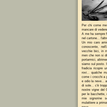
Per chi come me 
mancare di vedere
A me ha sempre fat
nel cartone... l'al
Un mio caro amic
conoscente, nell
vecchie bici, in 
men che non si di
portarmici, altrime
siamo sul posto. I
fradicia ricopre u
rovi... qualche m
come i crocchi a pr
e odio la neve... 
di sole... c'è tro
nostre vigne del 
per le bacchette,
mie signorine s
mulattiere a primav
neve.