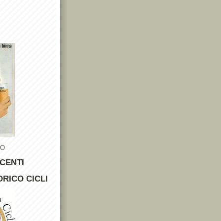
TO
CENTI
RICO CICLI