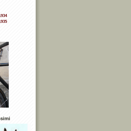
1934
1935
ssimi