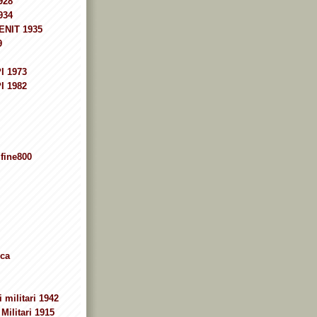
928
934
ENIT 1935
9
I 1973
I 1982
fine800
ca
 militari 1942
Militari 1915