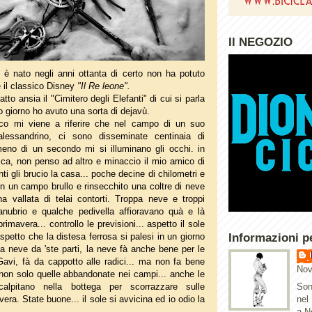
Il NEGOZIO
è nato negli anni ottanta di certo non ha potuto
 il classico Disney
"Il Re leone".
to ansia il "Cimitero degli Elefanti" di cui si parla
tro giorno ho avuto una sorta di dejavù.
o mi viene a riferire che nel campo di un suo
'alessandrino, ci sono disseminate centinaia di
meno di un secondo mi si illuminano gli occhi. in
ca, non penso ad altro e minaccio il mio amico di
nti gli brucio la casa... poche decine di chilometri e
n un campo brullo e rinsecchito una coltre di neve
na vallata di telai contorti. Troppa neve e troppi
anubrio e qualche pedivella affioravano quà e là
imavera... controllo le previsioni... aspetto il sole
aspetto che la distesa ferrosa si palesi in un giorno
Informazioni p
ppa neve da 'ste parti, la neve fà anche bene per le
Gavi, fà da cappotto alle radici... ma non fa bene
Nov
 non solo quelle abbandonate nei campi... anche le
calpitano nella bottega per scorrazzare sulle
Son
era. State buone... il sole si avvicina ed io odio la
nel
a N