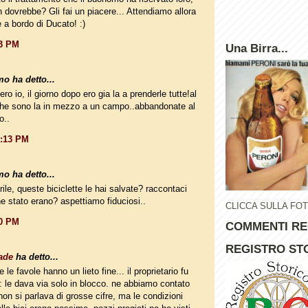
 dovrebbe? Gli fai un piacere... Attendiamo allora
e a bordo di Ducato! :)
03 PM
Una Birra...
o ha detto...
o io, il giorno dopo ero gia la a prenderle tutte!al
che sono la in mezzo a un campo..abbandonate al
o..
2:13 PM
o ha detto...
rile, queste biciclette le hai salvate? raccontaci
che stato erano? aspettiamo fiduciosi..
CLICCA SULLA FO
50 PM
COMMENTI RE
REGISTRO STO
ade
ha detto...
te le favole hanno un lieto fine... il proprietario fu
: le dava via solo in blocco. ne abbiamo contato
non si parlava di grosse cifre, ma le condizioni