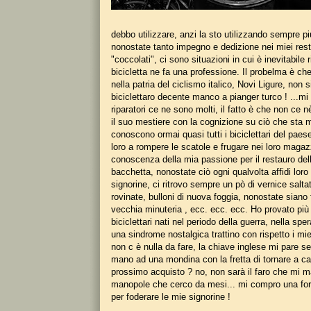
debbo utilizzare, anzi la sto utilizzando sempre p
nonostate tanto impegno e dedizione nei miei rest
"coccolati", ci sono situazioni in cui è inevitabile r
bicicletta ne fa una professione. Il probelma è ch
nella patria del ciclismo italico, Novi Ligure, non 
biciclettaro decente manco a pianger turco ! ...mi
riparatori ce ne sono molti, il fatto è che non ce
il suo mestiere con la cognizione su ciò che sta
conoscono ormai quasi tutti i biciclettari del pae
loro a rompere le scatole e frugare nei loro magazz
conoscenza della mia passione per il restauro dell
bacchetta, nonostate ciò ogni qualvolta affidi loro
signorine, ci ritrovo sempre un pò di vernice salt
rovinate, bulloni di nuova foggia, nonostate siano f
vecchia minuteria , ecc. ecc. ecc. Ho provato più 
biciclettari nati nel periodo della guerra, nella spe
una sindrome nostalgica trattino con rispetto i mie
non c è nulla da fare, la chiave inglese mi pare s
mano ad una mondina con la fretta di tornare a cas
prossimo acquisto ? no, non sarà il faro che mi 
manopole che cerco da mesi... mi compro una forni
per foderare le mie signorine !